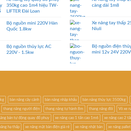
350kg cao 1m4 hiệu TW-
càng dài 1m8
LIFTER Đài Loan
Xe nâng tay thấp 
Bộ nguồn mini 220V Hàn
Niuli
Quốc 1.8kw
Bộ nguồn điện thủy
Bộ nguồn thủy lực AC
mini 12v 24V 220V
220V - 1.5kw
0kg
bàn nâng cây cảnh
bàn nâng nhập khẩu
bàn nâng thủy lực 3500kg
thang nâng người điện
thang nâng tự hành 8m
thang nâng đôi
Vỏ xe 
nâng bán tự động quay đổ phuy
xe nâng cao 1 tấn cao 1m6
xe nâng cao 2 t
nâng hạ thấp
xe nâng mặt bàn điện giá rẻ
xe nâng nhật bản
xe nâng pallet