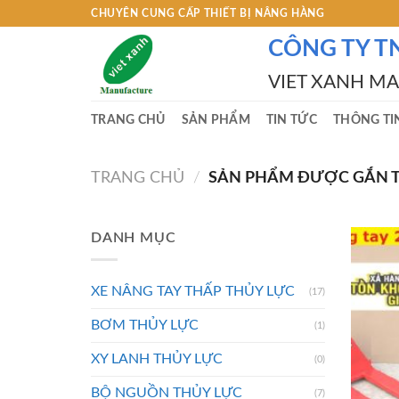
Skip
CHUYÊN CUNG CẤP THIẾT BỊ NÂNG HÀNG
to
CÔNG TY T
content
VIET XANH M
TRANG CHỦ
SẢN PHẨM
TIN TỨC
THÔNG TI
TRANG CHỦ
/
SẢN PHẨM ĐƯỢC GẮN THẺ
DANH MỤC
XE NÂNG TAY THẤP THỦY LỰC
(17)
BƠM THỦY LỰC
(1)
XY LANH THỦY LỰC
(0)
BỘ NGUỒN THỦY LỰC
(7)