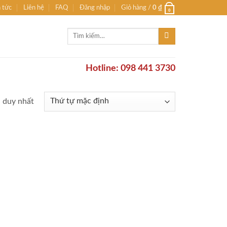
n tức
Liên hệ
FAQ
Đăng nhập
Giỏ hàng /
0
₫
0
Tìm
kiếm:
Hotline: 098 441 3730
ả duy nhất