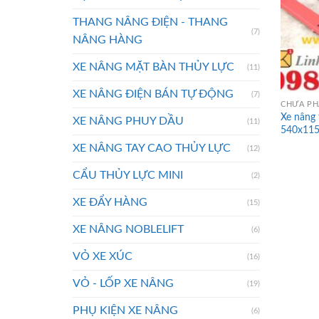
THANG NÂNG ĐIỆN - THANG
(7)
NÂNG HÀNG
XE NÂNG MẶT BÀN THỦY LỰC
(11)
XE NÂNG ĐIỆN BÁN TỰ ĐỘNG
(7)
CHƯA PH
Xe nâng 
XE NÂNG PHUY DẦU
(11)
540x11
XE NÂNG TAY CAO THỦY LỰC
(12)
CẨU THỦY LỰC MINI
(2)
XE ĐẨY HÀNG
(15)
XE NÂNG NOBLELIFT
(6)
VỎ XE XÚC
(16)
VỎ - LỐP XE NÂNG
(19)
PHỤ KIỆN XE NÂNG
(6)