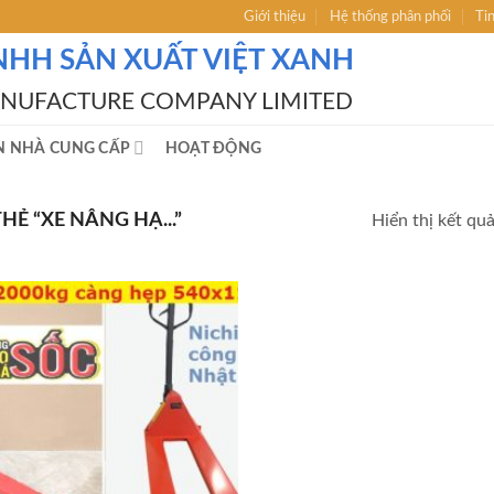
Giới thiệu
Hệ thống phân phối
Ti
NHH SẢN XUẤT VIỆT XANH
ANUFACTURE COMPANY LIMITED
N NHÀ CUNG CẤP
HOẠT ĐỘNG
 “XE NÂNG HẠ...”
Hiển thị kết qu