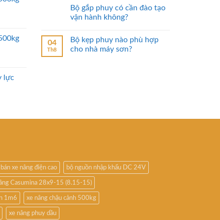
Bộ gắp phuy có cần đào tạo
vận hành không?
2500kg
Bộ kẹp phuy nào phù hợp
04
cho nhà máy sơn?
Th8
 lực
bán xe nâng điện cao
bộ nguồn nhập khẩu DC 24V
nâng Casumina 28x9-15 (8.15-15)
ấn 1m6
xe nâng chậu cảnh 500kg
xe nâng phuy dầu