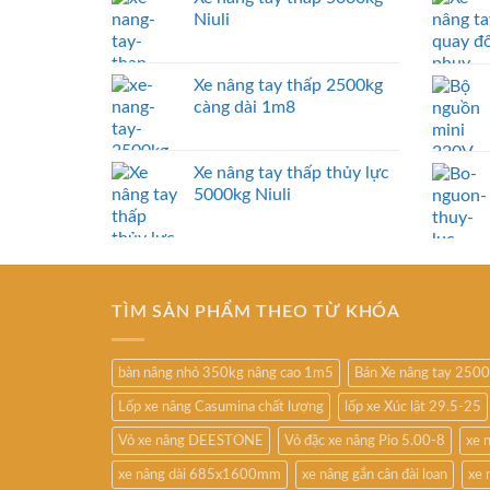
Niuli
Xe nâng tay thấp 2500kg
càng dài 1m8
Xe nâng tay thấp thủy lực
5000kg Niuli
TÌM SẢN PHẨM THEO TỪ KHÓA
bàn nâng nhỏ 350kg nâng cao 1m5
Bán Xe nâng tay 250
Lốp xe nâng Casumina chất lượng
lốp xe Xúc lật 29.5-25
Vỏ xe nâng DEESTONE
Vỏ đặc xe nâng Pio 5.00-8
xe 
xe nâng dài 685x1600mm
xe nâng gắn cân đài loan
xe 