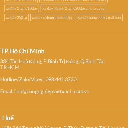
xe đẩy 2 tầng 150kg
Xe đẩy 4 bánh 2 tầng 200kg chịu lực cao
xe đẩy 250kg
xe đẩy có lòng thép 300kg
Xe đẩy hàng 500kg mặt bàn
TP.Hồ Chí Minh
334 Tân Hoà Đông, P. Bình Trị Đông, Q.Bình Tân,
TP.HCM
Hotline/Zalo/Viber: 098.441.3730
Email: linh@congnghiepvietxanh.com.vn
Huế
Kiệt 344 Trưng Nữ Vương, P. Thủy Dương, TX. Hương