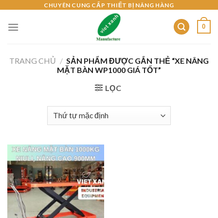
Skip
CHUYÊN CUNG CẤP THIẾT BỊ NÂNG HÀNG
to
0
content
TRANG CHỦ
/
SẢN PHẨM ĐƯỢC GẮN THẺ “XE NÂNG
MẶT BÀN WP1000 GIÁ TỐT”
LỌC