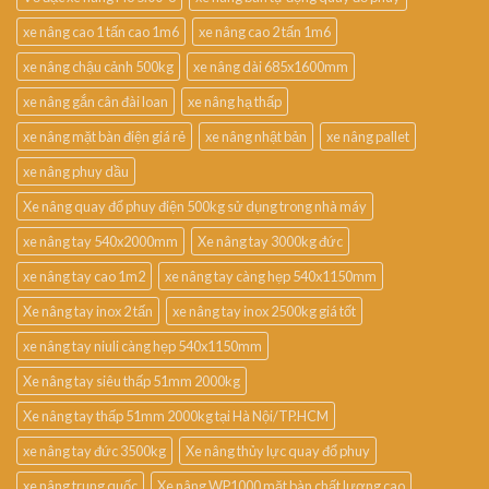
xe nâng cao 1 tấn cao 1m6
xe nâng cao 2 tấn 1m6
xe nâng chậu cảnh 500kg
xe nâng dài 685x1600mm
xe nâng gắn cân đài loan
xe nâng hạ thấp
xe nâng mặt bàn điện giá rẻ
xe nâng nhật bản
xe nâng pallet
xe nâng phuy dầu
Xe nâng quay đổ phuy điện 500kg sử dụng trong nhà máy
xe nâng tay 540x2000mm
Xe nâng tay 3000kg đức
xe nâng tay cao 1m2
xe nâng tay càng hẹp 540x1150mm
Xe nâng tay inox 2 tấn
xe nâng tay inox 2500kg giá tốt
xe nâng tay niuli càng hẹp 540x1150mm
Xe nâng tay siêu thấp 51mm 2000kg
Xe nâng tay thấp 51mm 2000kg tại Hà Nội/TP.HCM
xe nâng tay đức 3500kg
Xe nâng thủy lực quay đổ phuy
xe nâng trung quốc
Xe nâng WP1000 mặt bàn chất lượng cao