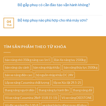
Bộ gắp phuy có cần đào tạo vận hành không?
Bộ kẹp phuy nào phù hợp cho nhà máy sơn?
04
Th8
TÌM SẢN PHẨM THEO TỪ KHÓA
bàn nâng nhỏ 350kg nâng cao 1m5
Bán Xe nâng tay 2500kg
bàn nâng cây cảnh
bàn nâng nhập khẩu
bàn nâng thủy lực 3500kg
bán xe nâng điện cao
bộ nguồn nhập khẩu DC 24V
Lốp xe nâng Casumina chất lượng
lốp xe Xúc lật 29.5-25
thang nâng người điện
thang nâng tự hành 8m
thang nâng đôi
Vỏ xe nâng Casumina 28x9-15 (8.15-15)
Vỏ xe nâng DEESTONE
Vỏ đặc xe nâng Pio 5.00-8
xe nâng bán tự động quay đổ phuy