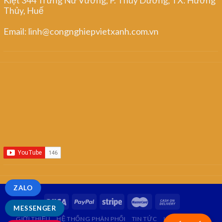
Thủy, Huế
Email: linh@congnghiepvietxanh.com.vn
ZALO
MESSENGER
GIỚI THIỆU
HỆ THỐNG PHÂN PHỐI
TIN TỨC
LIÊN HỆ
FAQ