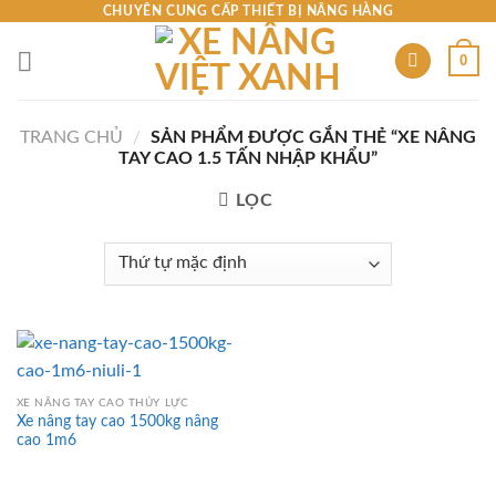
Skip
CHUYÊN CUNG CẤP THIẾT BỊ NÂNG HÀNG
to
0
content
TRANG CHỦ
/
SẢN PHẨM ĐƯỢC GẮN THẺ “XE NÂNG
TAY CAO 1.5 TẤN NHẬP KHẨU”
LỌC
XE NÂNG TAY CAO THỦY LỰC
Xe nâng tay cao 1500kg nâng
cao 1m6