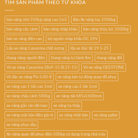
TÌM SẢN PHẨM THEO TỪ KHÓA
bàn nâng nhỏ 350kg nâng cao 1m5
Bán Xe nâng tay 2500kg
bàn nâng cây cảnh
bàn nâng nhập khẩu
bàn nâng thủy lực 3500kg
bán xe nâng điện cao
bộ nguồn nhập khẩu DC 24V
Lốp xe nâng Casumina chất lượng
lốp xe Xúc lật 29.5-25
thang nâng người điện
thang nâng tự hành 8m
thang nâng đôi
Vỏ xe nâng Casumina 28x9-15 (8.15-15)
Vỏ xe nâng DEESTONE
Vỏ đặc xe nâng Pio 5.00-8
xe nâng bán tự động quay đổ phuy
xe nâng cao 1 tấn cao 1m6
xe nâng cao 2 tấn 1m6
xe nâng chậu cảnh 500kg
xe nâng dài 685x1600mm
xe nâng gắn cân đài loan
xe nâng hạ thấp
xe nâng mặt bàn điện giá rẻ
xe nâng nhật bản
xe nâng pallet
xe nâng phuy dầu
Xe nâng quay đổ phuy điện 500kg sử dụng trong nhà máy