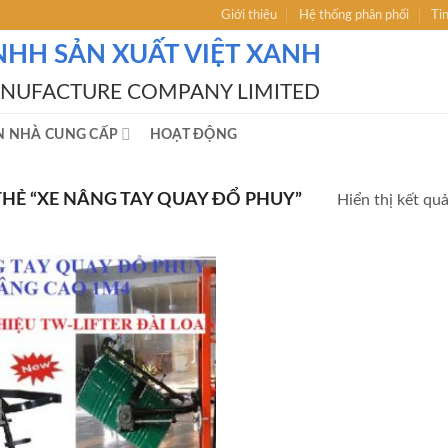
Giới thiệu
Hệ thống phân phối
Ti
NHH SẢN XUẤT VIỆT XANH
ANUFACTURE COMPANY LIMITED
N NHÀ CUNG CẤP
HOẠT ĐỘNG
Ẻ “XE NÂNG TAY QUAY ĐỔ PHUY”
Hiển thị kết qu