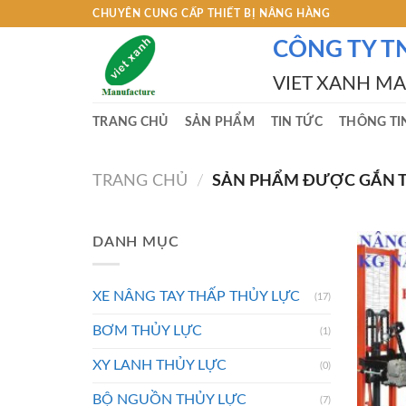
Skip
CHUYÊN CUNG CẤP THIẾT BỊ NÂNG HÀNG
to
CÔNG TY T
content
VIET XANH M
TRANG CHỦ
SẢN PHẨM
TIN TỨC
THÔNG TI
TRANG CHỦ
/
SẢN PHẨM ĐƯỢC GẮN TH
DANH MỤC
XE NÂNG TAY THẤP THỦY LỰC
(17)
BƠM THỦY LỰC
(1)
XY LANH THỦY LỰC
(0)
BỘ NGUỒN THỦY LỰC
(7)