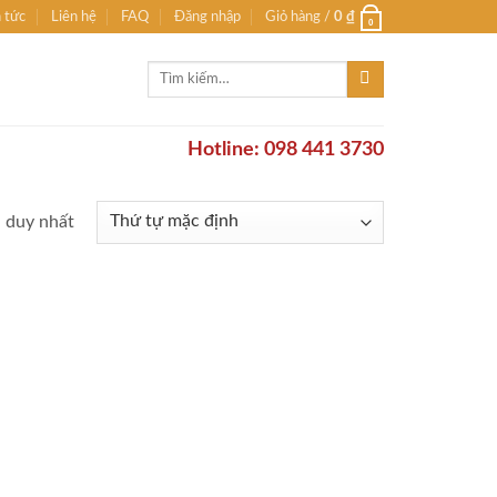
n tức
Liên hệ
FAQ
Đăng nhập
Giỏ hàng /
0
₫
0
Tìm
kiếm:
Hotline: 098 441 3730
ả duy nhất