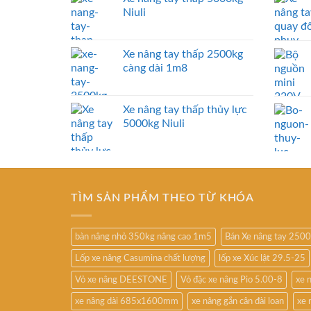
Niuli
Xe nâng tay thấp 2500kg
càng dài 1m8
Xe nâng tay thấp thủy lực
5000kg Niuli
TÌM SẢN PHẨM THEO TỪ KHÓA
bàn nâng nhỏ 350kg nâng cao 1m5
Bán Xe nâng tay 250
Lốp xe nâng Casumina chất lượng
lốp xe Xúc lật 29.5-25
Vỏ xe nâng DEESTONE
Vỏ đặc xe nâng Pio 5.00-8
xe 
xe nâng dài 685x1600mm
xe nâng gắn cân đài loan
xe 