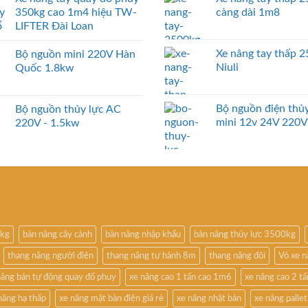
350kg cao 1m4 hiệu TW-
càng dài 1m8
LIFTER Đài Loan
Xe nâng tay thấp 
Bộ nguồn mini 220V Hàn
Niuli
Quốc 1.8kw
Bộ nguồn điện thủy
Bộ nguồn thủy lực AC
mini 12v 24V 220V
220V - 1.5kw
0kg
bàn nâng cây cảnh
bàn nâng nhập khẩu
bàn nâng thủy lực 3500kg
thang nâng người điện
thang nâng tự hành 8m
thang nâng đôi
Vỏ xe 
nâng bán tự động quay đổ phuy
xe nâng cao 1 tấn cao 1m6
xe nâng cao 2 t
nâng hạ thấp
xe nâng mặt bàn điện giá rẻ
xe nâng nhật bản
xe nâng pallet