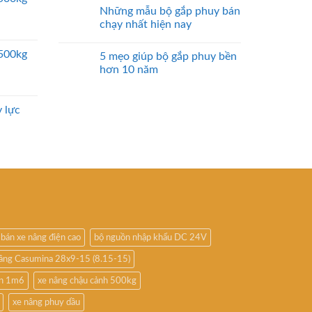
Những mẫu bộ gắp phuy bán
chạy nhất hiện nay
2500kg
5 mẹo giúp bộ gắp phuy bền
hơn 10 năm
 lực
bán xe nâng điện cao
bộ nguồn nhập khẩu DC 24V
nâng Casumina 28x9-15 (8.15-15)
ấn 1m6
xe nâng chậu cảnh 500kg
xe nâng phuy dầu