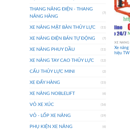
THANG NÂNG ĐIỆN - THANG
(7)
NÂNG HÀNG
XE NÂNG MẶT BÀN THỦY LỰC
(11)
XE NÂNG ĐIỆN BÁN TỰ ĐỘNG
(7)
XE NÂNG
Xe nâng
XE NÂNG PHUY DẦU
(11)
hiệu TW
XE NÂNG TAY CAO THỦY LỰC
(12)
CẨU THỦY LỰC MINI
(2)
XE ĐẨY HÀNG
(15)
XE NÂNG NOBLELIFT
(6)
VỎ XE XÚC
(16)
VỎ - LỐP XE NÂNG
(19)
PHỤ KIỆN XE NÂNG
(6)