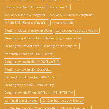
Thang nâng điện 10m cao cấp
thang nâng đôi
Vỏ đặc 500-8 cho xe công trình
Vỏ đặc 650-10 cho xe công trình
Vỏ đặc 815-15 cho xe công trình
xe nâng hạ thấp
Xe nâng mặt bàn chất lượng 500kg
xe nâng quay đổ phuy cao 1.4m
Xe nâng quay đổ phuy điện 500kg sử dụng trong nhà máy
Xe nâng tay 5 tấn tốt nhất
Xe nâng tay cao nâng 1m6
xe nâng tay càng hẹp 540x1150mm
Xe nâng tay có cân điện tử 2000kg giá tốt
Xe nâng tay có cân điện tử 2500kg
xe nâng tay niuli càng hẹp 540x1150mm
Xe nâng tay siêu thấp 51mm 2000kg
Xe nâng tay thấp 51mm 2000kg tại Hà Nội/TP.HCM
xe nâng thùng phuy điện
Xe nâng thủy lực quay đổ phuy
xe nâng trung quốc
Xe nâng WP1000 mặt bàn chất lượng cao