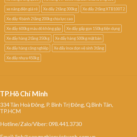
xe nâng điện giá rẻ
Xe đẩy 2 tầng 300kg
Xe đẩy 2 tầng XTB100T2
Xe đẩy 4 bánh 2 tầng 200kg chịu lực cao
Xe đẩy 600kg màu đỏ không gập
Xe đẩy gấp gọn 150kg tiện dụng
Xe đẩy hàng 2 tầng 350kg
Xe đẩy hàng 500kg mặt bàn
Xe đẩy hàng công nghiệp
Xe đẩy inox dọn vệ sinh 3 tầng
Xe đẩy nhựa 450kg
TP.Hồ Chí Minh
334 Tân Hoà Đông, P. Bình Trị Đông, Q.Bình Tân,
TP.HCM
Hotline/Zalo/Viber: 098.441.3730
Email: linh@congnghiepvietxanh.com.vn