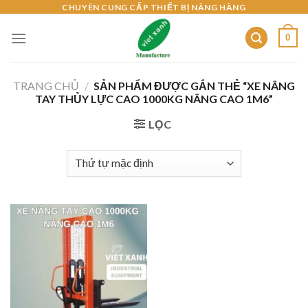
Skip
CHUYÊN CUNG CẤP THIẾT BỊ NÂNG HÀNG
to
0
content
TRANG CHỦ
/
SẢN PHẨM ĐƯỢC GẮN THẺ “XE NÂNG
TAY THỦY LỰC CAO 1000KG NÂNG CAO 1M6”
LỌC