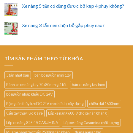
Xe nâng 5 tấn có dùng được bộ kẹp 4 phuy không?
Xe nâng 3 tấn nên chọn bộ gắp phuy nào?
TÌM SẢN PHẨM THEO TỪ KHÓA
5 tấn nhật bản
bán bộ nguồn mini 12v
Bánh xe xe nâng tay 70x80mm giá tốt
bán xe nâng tay inox
bộ nguồn nhập khẩu DC 24V
Bộ nguồn thủy lực DC 24V cho thiết bị xây dựng
chiều dài 1600mm
Cẩu tay thủy lực giá rẻ
Lốp xe nâng 600-9 cho xe nâng hàng
Lốp xe nâng 825-15 CASUMINA
Lốp xe nâng Casumina chất lượng
Mua xe nâng tay thấp 2500kg càng hẹp
thang nâng 10m