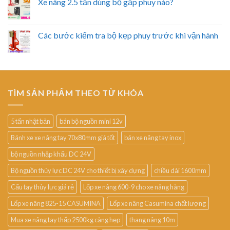
Xe nâng 2.5 tấn dùng bộ gắp phuy nào?
Các bước kiểm tra bộ kẹp phuy trước khi vận hành
TÌM SẢN PHẨM THEO TỪ KHÓA
5 tấn nhật bản
bán bộ nguồn mini 12v
Bánh xe xe nâng tay 70x80mm giá tốt
bán xe nâng tay inox
bộ nguồn nhập khẩu DC 24V
Bộ nguồn thủy lực DC 24V cho thiết bị xây dựng
chiều dài 1600mm
Cẩu tay thủy lực giá rẻ
Lốp xe nâng 600-9 cho xe nâng hàng
Lốp xe nâng 825-15 CASUMINA
Lốp xe nâng Casumina chất lượng
Mua xe nâng tay thấp 2500kg càng hẹp
thang nâng 10m