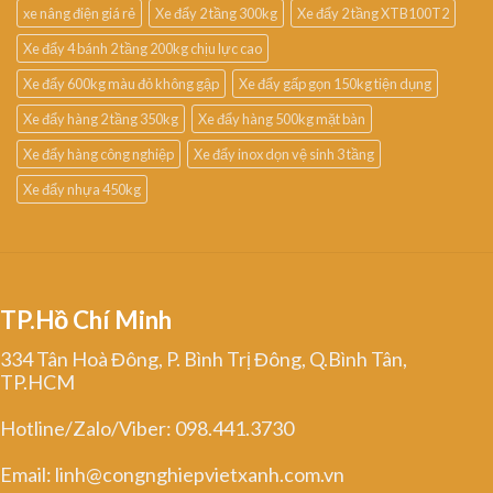
xe nâng điện giá rẻ
Xe đẩy 2 tầng 300kg
Xe đẩy 2 tầng XTB100T2
Xe đẩy 4 bánh 2 tầng 200kg chịu lực cao
Xe đẩy 600kg màu đỏ không gập
Xe đẩy gấp gọn 150kg tiện dụng
Xe đẩy hàng 2 tầng 350kg
Xe đẩy hàng 500kg mặt bàn
Xe đẩy hàng công nghiệp
Xe đẩy inox dọn vệ sinh 3 tầng
Xe đẩy nhựa 450kg
TP.Hồ Chí Minh
334 Tân Hoà Đông, P. Bình Trị Đông, Q.Bình Tân,
TP.HCM
Hotline/Zalo/Viber: 098.441.3730
Email: linh@congnghiepvietxanh.com.vn