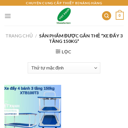
Skip
CHUYÊN CUNG CẤP THIẾT BỊ NÂNG HÀNG
to
0
content
TRANG CHỦ
/
SẢN PHẨM ĐƯỢC GẮN THẺ “XE ĐẨY 3
TẦNG 150KG”
LỌC