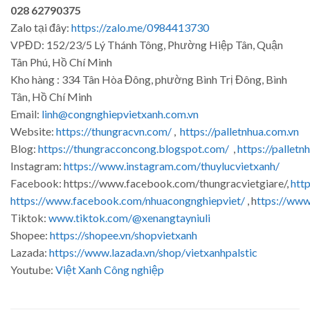
028 62790375
Zalo tại đây:
https://zalo.me/0984413730
VPĐD: 152/23/5 Lý Thánh Tông, Phường Hiệp Tân, Quận
Tân Phú, Hồ Chí Minh
Kho hàng : 334 Tân Hòa Đông, phường Bình Trị Đông, Bình
Tân, Hồ Chí Minh
Email:
linh@congnghiepvietxanh.com.vn
Website:
https://thungracvn.com/
,
https://palletnhua.com.vn
Blog:
https://thungracconcong.blogspot.com/
,
https://palletn
Instagram:
https://www.instagram.com/thuylucvietxanh/
Facebook: https://www.facebook.com/thungracvietgiare/,
htt
https://www.facebook.com/nhuacongnghiepviet/
, h
ttps://ww
Tiktok:
www.tiktok.com/@xenangtayniuli
Shopee:
https://shopee.vn/shopvietxanh
Lazada:
https://www.lazada.vn/shop/vietxanhpalstic
Youtube:
Việt Xanh Công nghiệp