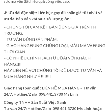
sức mà vẫn đạt hiệu quả công việc cao.
🎉
Ưu đãi đặc biệt:
Liên hệ ngay để nhận giá tốt nhất và
ưu đãi hấp dẫn khi mua số lượng lớn!
– CHÚNG TÔI CAM KẾT BÁN ĐÚNG GIÁ TRÊN THỊ
TRƯỜNG.
– TƯ VẤN ĐÚNG SẢN PHẨM.
– GIAO HÀNG ĐÚNG CHỦNG LOẠI, MẪU MÃ VÀ ĐÚNG
THỜI GIAN.
– CÓ NHIỀU CHÍNH SÁCH ƯU ĐÃI VỚI KHÁCH
HÀNG.!!!!
HÃY LIÊN HỆ VỚI CHÚNG TÔI ĐỂ ĐƯỢC TƯ VẤN VÀ
MUA HÀNG NHƯ Ý !!!!!!!!
Giao hàng toàn quốc LIÊN HỆ MUA HÀNG – Tư vấn
24/7: Hotline/Zalo 098.441.3730 Ms Linh
Công ty TNHH Sản Xuất Việt Xanh
Tư vấn 24/7: Hotline/Zalo 098 441 3730 Ms Linh hoặc