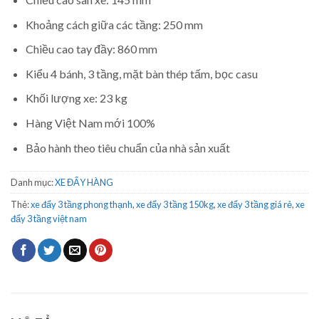
Khoảng cách giữa các tầng: 250 mm
Chiều cao tay đầy: 860 mm
Kiểu 4 bánh, 3 tầng, mặt bàn thép tấm, bọc casu
Khối lượng xe: 23 kg
Hàng Việt Nam mới 100%
Bảo hành theo tiêu chuẩn của nhà sản xuất
Danh mục:
XE ĐẨY HÀNG
Thẻ:
xe đẩy 3 tầng phong thạnh
,
xe đẩy 3 tầng 150kg
,
xe đẩy 3 tầng giá rẻ
,
xe
đẩy 3 tầng việt nam