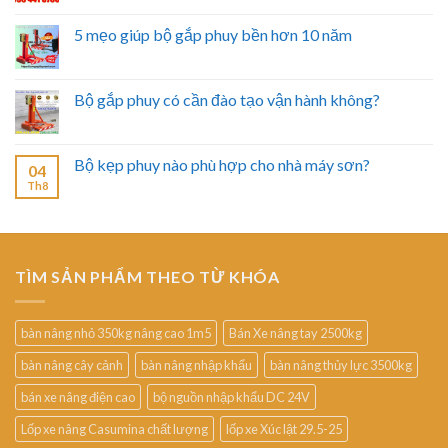
5 mẹo giúp bộ gắp phuy bền hơn 10 năm
Bộ gắp phuy có cần đào tạo vận hành không?
Bộ kẹp phuy nào phù hợp cho nhà máy sơn?
04
Th8
TÌM SẢN PHẨM THEO TỪ KHÓA
bàn nâng nhỏ 350kg nâng cao 1m5
Bán Xe nâng tay 2500kg
bàn nâng cây cảnh
bàn nâng nhập khẩu
bàn nâng thủy lực 3500kg
bán xe nâng điện cao
bộ nguồn nhập khẩu DC 24V
Lốp xe nâng Casumina chất lượng
lốp xe Xúc lật 29.5-25