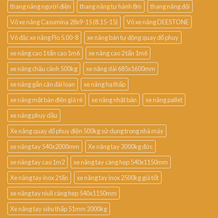
thang nâng người điện
thang nâng tự hành 8m
thang nâng đôi
Vỏ xe nâng Casumina 28x9-15 (8.15-15)
Vỏ xe nâng DEESTONE
Vỏ đặc xe nâng Pio 5.00-8
xe nâng bán tự động quay đổ phuy
xe nâng cao 1 tấn cao 1m6
xe nâng cao 2 tấn 1m6
xe nâng chậu cảnh 500kg
xe nâng dài 685x1600mm
xe nâng gắn cân đài loan
xe nâng hạ thấp
xe nâng mặt bàn điện giá rẻ
xe nâng nhật bản
xe nâng pallet
xe nâng phuy dầu
Xe nâng quay đổ phuy điện 500kg sử dụng trong nhà máy
xe nâng tay 540x2000mm
Xe nâng tay 3000kg đức
xe nâng tay cao 1m2
xe nâng tay càng hẹp 540x1150mm
Xe nâng tay inox 2 tấn
xe nâng tay inox 2500kg giá tốt
xe nâng tay niuli càng hẹp 540x1150mm
Xe nâng tay siêu thấp 51mm 2000kg