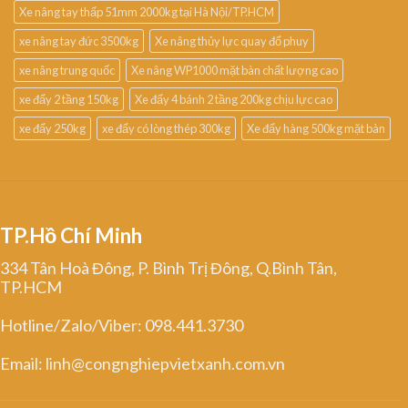
Xe nâng tay thấp 51mm 2000kg tại Hà Nội/TP.HCM
xe nâng tay đức 3500kg
Xe nâng thủy lực quay đổ phuy
xe nâng trung quốc
Xe nâng WP1000 mặt bàn chất lượng cao
xe đẩy 2 tầng 150kg
Xe đẩy 4 bánh 2 tầng 200kg chịu lực cao
xe đẩy 250kg
xe đẩy có lòng thép 300kg
Xe đẩy hàng 500kg mặt bàn
TP.Hồ Chí Minh
334 Tân Hoà Đông, P. Bình Trị Đông, Q.Bình Tân,
TP.HCM
Hotline/Zalo/Viber: 098.441.3730
Email: linh@congnghiepvietxanh.com.vn