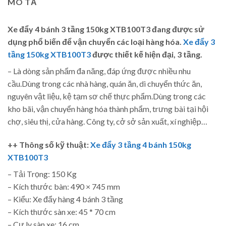
MÔ TẢ
Xe đẩy 4 bánh 3 tầng 150kg XTB100T3
đang được sử
dụng phổ biến để vận chuyển các loại hàng hóa.
Xe đẩy 3
tầng 150kg XTB100T3
được thiết kế hiện đại, 3 tầng.
– Là dòng sản phẩm đa năng, đáp ứng được nhiều nhu
cầu.Dùng trong các nhà hàng, quán ăn, di chuyển thức ăn,
nguyên vật liệu, kệ tạm sơ chế thực phẩm.Dùng trong các
kho bãi, vận chuyển hàng hóa thành phẩm, trưng bài tại hội
chợ, siêu thị, cửa hàng. Công ty, cở sở sản xuất, xí nghiệp…
++ Thông số kỹ thuật:
Xe đẩy 3 tầng 4 bánh 150kg
XTB100T3
– Tải Trọng: 150 Kg
– Kích thước bàn: 490 × 745 mm
– Kiểu: Xe đẩy hàng 4 bánh 3 tầng
– Kích thước sàn xe: 45 * 70 cm
– Cự ly sàn xe: 16 cm