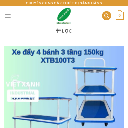
Skip
CHUYÊN CUNG CẤP THIẾT BỊ NÂNG HÀNG
to
0
content
LỌC