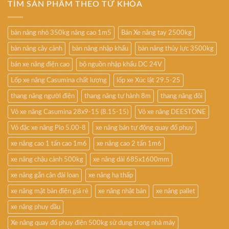
TÌM SẢN PHẨM THEO TỪ KHÓA
bàn nâng nhỏ 350kg nâng cao 1m5
Bán Xe nâng tay 2500kg
bàn nâng cây cảnh
bàn nâng nhập khẩu
bàn nâng thủy lực 3500kg
bán xe nâng điện cao
bộ nguồn nhập khẩu DC 24V
Lốp xe nâng Casumina chất lượng
lốp xe Xúc lật 29.5-25
thang nâng người điện
thang nâng tự hành 8m
thang nâng đôi
Vỏ xe nâng Casumina 28x9-15 (8.15-15)
Vỏ xe nâng DEESTONE
Vỏ đặc xe nâng Pio 5.00-8
xe nâng bán tự động quay đổ phuy
xe nâng cao 1 tấn cao 1m6
xe nâng cao 2 tấn 1m6
xe nâng chậu cảnh 500kg
xe nâng dài 685x1600mm
xe nâng gắn cân đài loan
xe nâng hạ thấp
xe nâng mặt bàn điện giá rẻ
xe nâng nhật bản
xe nâng pallet
xe nâng phuy dầu
Xe nâng quay đổ phuy điện 500kg sử dụng trong nhà máy