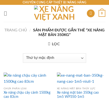
Skip
CHUYÊN CUNG CẤP THIẾT BỊ NÂNG HÀNG
to
0
content
TRANG CHỦ
/
SẢN PHẨM ĐƯỢC GẮN THẺ “XE NÂNG
MẶT BÀN 350KG”
LỌC
CHƯA PHÂN LOẠI
XE NÂNG MẶT BÀN THỦY LỰC
Xe nâng chậu cây cảnh 1500kg
Xe nâng mặt bàn 350kg cao
cao 83cm
1m5 WP350-1m5