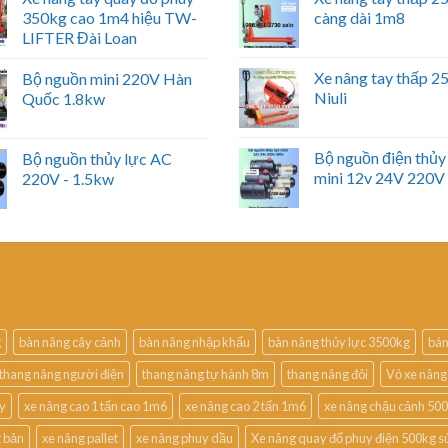
350kg cao 1m4 hiệu TW-
càng dài 1m8
LIFTER Đài Loan
Xe nâng tay thấp 
Bộ nguồn mini 220V Hàn
Niuli
Quốc 1.8kw
Bộ nguồn điện thủy
Bộ nguồn thủy lực AC
mini 12v 24V 220V
220V - 1.5kw
g
bàn nâng cây cảnh
bàn nâng nhập khẩu
bàn nâng thủy lực 3500kg
bán
thang nâng người điện
thang nâng tự hành 8m
thang nâng đôi
Vỏ xe nâng
uy
xe nâng cao 1 tấn cao 1m6
xe nâng cao 2 tấn 1m6
xe nâng chậu cảnh 50
t bản
xe nâng pallet
xe nâng phuy dầu
Xe nâng quay đổ phuy điện 500kg s