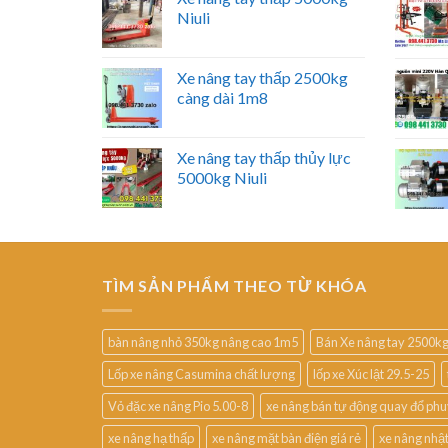
Niuli
Xe nâng tay thấp 2500kg
càng dài 1m8
Xe nâng tay thấp thủy lực
5000kg Niuli
TÌM SẢN PHẨM THEO TỪ KHÓA
bàn nâng nhỏ 350kg nâng cao 1m5
Bán Xe nâng tay 2500k
Lốp xe nâng Casumina chất lượng
lốp xe Xúc lật 29.5-25
Vỏ đặc xe nâng Pio 5.00-8
xe nâng bán tự động quay đổ ph
xe nâng hạ thấp
xe nâng mặt bàn điện giá rẻ
xe nâng nhậ