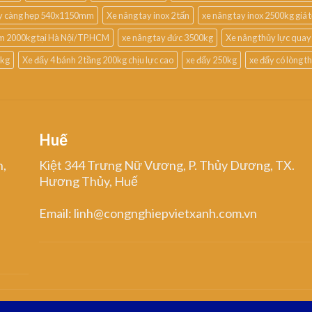
ay càng hẹp 540x1150mm
Xe nâng tay inox 2 tấn
xe nâng tay inox 2500kg giá t
m 2000kg tại Hà Nội/TP.HCM
xe nâng tay đức 3500kg
Xe nâng thủy lực quay
0kg
Xe đẩy 4 bánh 2 tầng 200kg chịu lực cao
xe đẩy 250kg
xe đẩy có lòng 
Huế
n,
Kiệt 344 Trưng Nữ Vương, P. Thủy Dương, TX.
Hương Thủy, Huế
Email: linh@congnghiepvietxanh.com.vn