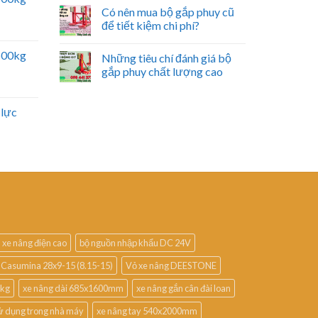
Có nên mua bộ gắp phuy cũ
để tiết kiệm chi phí?
2500kg
Những tiêu chí đánh giá bộ
gắp phuy chất lượng cao
 lực
 xe nâng điện cao
bộ nguồn nhập khẩu DC 24V
 Casumina 28x9-15 (8.15-15)
Vỏ xe nâng DEESTONE
0kg
xe nâng dài 685x1600mm
xe nâng gắn cân đài loan
ử dụng trong nhà máy
xe nâng tay 540x2000mm