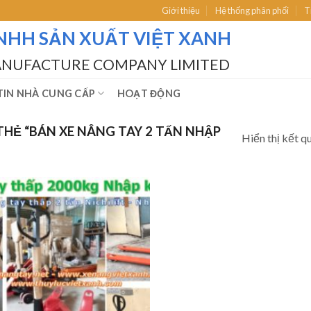
Giới thiệu
Hệ thống phân phối
T
NHH SẢN XUẤT VIỆT XANH
ANUFACTURE COMPANY LIMITED
IN NHÀ CUNG CẤP
HOẠT ĐỘNG
Ẻ “BÁN XE NÂNG TAY 2 TẤN NHẬP
Hiển thị kết q