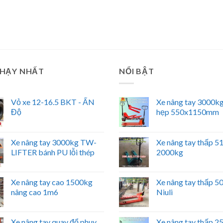
CHẠY NHẤT
NỔI BẬT
Vỏ xe 12-16.5 BKT - ẤN
Xe nâng tay 3000kg
Độ
hẹp 550x1150mm
Xe nâng tay 3000kg TW-
Xe nâng tay thấp 
LIFTER bánh PU lỗi thép
2000kg
Xe nâng tay cao 1500kg
Xe nâng tay thấp 
nâng cao 1m6
Niuli
Xe nâng tay quay đổ phuy
Xe nâng tay thấp 