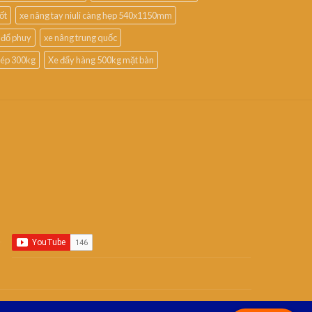
ốt
xe nâng tay niuli càng hẹp 540x1150mm
 đổ phuy
xe nâng trung quốc
thép 300kg
Xe đẩy hàng 500kg mặt bàn