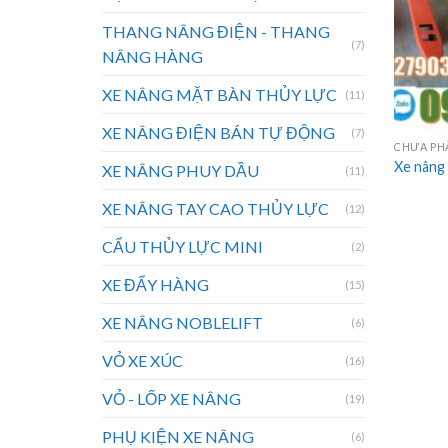
THANG NÂNG ĐIỆN - THANG
(7)
NÂNG HÀNG
XE NÂNG MẶT BÀN THỦY LỰC
(11)
XE NÂNG ĐIỆN BÁN TỰ ĐỘNG
(7)
CHƯA PH
Xe nâng 
XE NÂNG PHUY DẦU
(11)
XE NÂNG TAY CAO THỦY LỰC
(12)
CẨU THỦY LỰC MINI
(2)
XE ĐẨY HÀNG
(15)
XE NÂNG NOBLELIFT
(6)
VỎ XE XÚC
(16)
VỎ - LỐP XE NÂNG
(19)
PHỤ KIỆN XE NÂNG
(6)