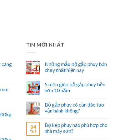
TIN MỚI NHẤT
 càng
Những mẫu bộ gắp phuy bán
chạy nhất hiện nay
5 mẹo giúp bộ gắp phuy bền
51mm
hơn 10 năm
Bộ gắp phuy có cần đào tạo
vận hành không?
5000kg
Bộ kẹp phuy nào phù hợp cho
04
nhà máy sơn?
Th8
2500kg