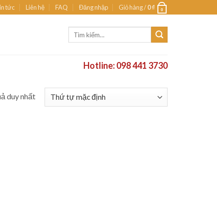
in tức
Liên hệ
FAQ
Đăng nhập
Giỏ hàng /
0
₫
0
Tìm
kiếm:
Hotline: 098 441 3730
uả duy nhất