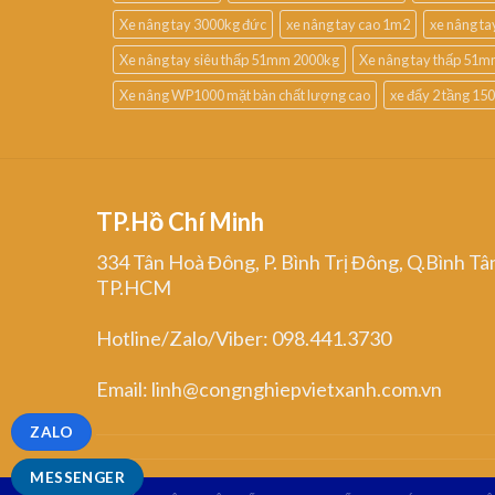
Xe nâng tay 3000kg đức
xe nâng tay cao 1m2
xe nâng t
Xe nâng tay siêu thấp 51mm 2000kg
Xe nâng tay thấp 51m
Xe nâng WP1000 mặt bàn chất lượng cao
xe đẩy 2 tầng 15
TP.Hồ Chí Minh
334 Tân Hoà Đông, P. Bình Trị Đông, Q.Bình Tâ
TP.HCM
Hotline/Zalo/Viber: 098.441.3730
Email: linh@congnghiepvietxanh.com.vn
ZALO
MESSENGER