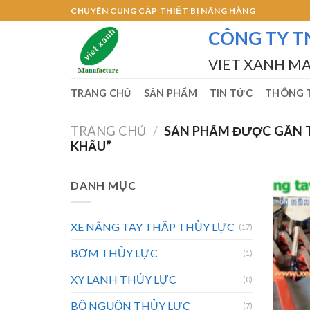
Skip
CHUYÊN CUNG CẤP THIẾT BỊ NÂNG HÀNG
to
CÔNG TY T
content
VIET XANH M
TRANG CHỦ
SẢN PHẨM
TIN TỨC
THÔNG T
TRANG CHỦ
/
SẢN PHẨM ĐƯỢC GẮN TH
KHẨU”
DANH MỤC
XE NÂNG TAY THẤP THỦY LỰC
(17)
BƠM THỦY LỰC
(1)
XY LANH THỦY LỰC
(0)
BỘ NGUỒN THỦY LỰC
(7)