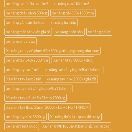
xe nâng cao 1 tấn cao 1m6
xe nâng cao 2 tấn 1m6
xe nâng chậu cảnh 500kg
xe nâng dài 685x1600mm
xe nâng gắn cân đài loan
xe nâng hạ thấp
xe nâng mặt bàn điện giá rẻ
xe nâng nhật bản
xe nâng pallet
xe nâng phuy dầu
Xe nâng quay đổ phuy điện 500kg sử dụng trong nhà máy
xe nâng tay 540x2000mm
Xe nâng tay 3000kg đức
xe nâng tay cao 1m2
xe nâng tay càng hẹp 540x1150mm
Xe nâng tay inox 2 tấn
xe nâng tay inox 2500kg giá tốt
xe nâng tay niuli càng hẹp 540x1150mm
Xe nâng tay siêu thấp 51mm 2000kg
Xe nâng tay thấp 51mm 2000kg tại Hà Nội/TP.HCM
xe nâng tay đức 3500kg
Xe nâng thủy lực quay đổ phuy
xe nâng trung quốc
Xe nâng WP1000 mặt bàn chất lượng cao