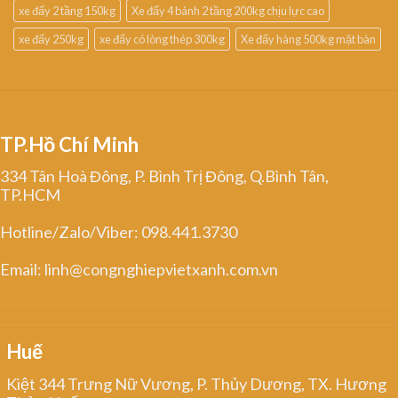
xe đẩy 2 tầng 150kg
Xe đẩy 4 bánh 2 tầng 200kg chịu lực cao
xe đẩy 250kg
xe đẩy có lòng thép 300kg
Xe đẩy hàng 500kg mặt bàn
TP.Hồ Chí Minh
334 Tân Hoà Đông, P. Bình Trị Đông, Q.Bình Tân,
TP.HCM
Hotline/Zalo/Viber: 098.441.3730
Email: linh@congnghiepvietxanh.com.vn
Huế
Kiệt 344 Trưng Nữ Vương, P. Thủy Dương, TX. Hương