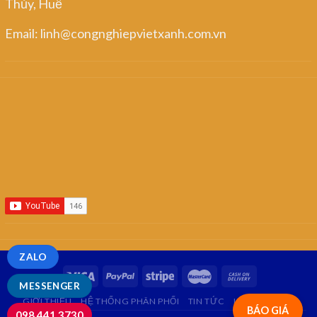
Thủy, Huế
Email: linh@congnghiepvietxanh.com.vn
ZALO
MESSENGER
GIỚI THIỆU
HỆ THỐNG PHÂN PHỐI
TIN TỨC
LIÊN HỆ
FAQ
BÁO GIÁ
098.441.3730