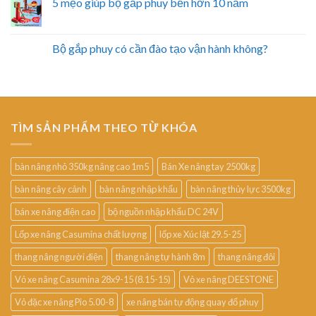
5 mẹo giúp bộ gắp phuy bền hơn 10 năm
Bộ gắp phuy có cần đào tạo vận hành không?
TÌM SẢN PHẨM THEO TỪ KHÓA
bàn nâng nhỏ 350kg nâng cao 1m5
Bán Xe nâng tay 2500kg
bàn nâng cây cảnh
bàn nâng nhập khẩu
bàn nâng thủy lực 3500kg
bán xe nâng điện cao
bộ nguồn nhập khẩu DC 24V
Lốp xe nâng Casumina chất lượng
lốp xe Xúc lật 29.5-25
thang nâng người điện
thang nâng tự hành 8m
thang nâng đôi
Vỏ xe nâng Casumina 28x9-15 (8.15-15)
Vỏ xe nâng DEESTONE
Vỏ đặc xe nâng Pio 5.00-8
xe nâng bán tự động quay đổ phuy