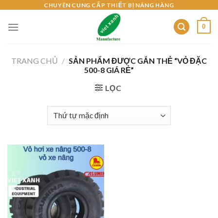
Skip
CHUYÊN CUNG CẤP THIẾT BỊ NÂNG HÀNG
to
0
content
TRANG CHỦ
/
SẢN PHẨM ĐƯỢC GẮN THẺ “VỎ ĐẶC
500-8 GIÁ RẺ”
LỌC