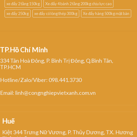
xe đẩy 2 tầng 150kg
Xe đẩy 4 bánh 2 tầng 200kg chịu lực cao
xe đẩy 250kg
xe đẩy có lòng thép 300kg
Xe đẩy hàng 500kg mặt bàn
TP.Hồ Chí Minh
334 Tân Hoà Đông, P. Bình Trị Đông, Q.Bình Tân,
TP.HCM
Hotline/Zalo/Viber: 098.441.3730
Email: linh@congnghiepvietxanh.com.vn
Huế
Kiệt 344 Trưng Nữ Vương, P. Thủy Dương, TX. Hương