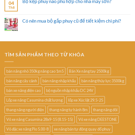
Bộ kẹp phuy nào phù hợp cho nhà máy sơn?
04
Th8
Có nên mua bộ gắp phuy cũ để tiết kiệm chi phí?
TÌM SẢN PHẨM THEO TỪ KHÓA
bàn nâng nhỏ 350kg nâng cao 1m5
Bán Xe nâng tay 2500kg
bàn nâng cây cảnh
bàn nâng nhập khẩu
bàn nâng thủy lực 3500kg
bán xe nâng điện cao
bộ nguồn nhập khẩu DC 24V
Lốp xe nâng Casumina chất lượng
lốp xe Xúc lật 29.5-25
thang nâng người điện
thang nâng tự hành 8m
thang nâng đôi
Vỏ xe nâng Casumina 28x9-15 (8.15-15)
Vỏ xe nâng DEESTONE
Vỏ đặc xe nâng Pio 5.00-8
xe nâng bán tự động quay đổ phuy