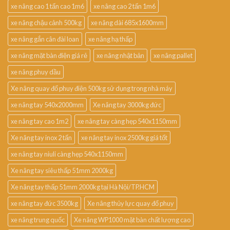
xe nâng cao 1 tấn cao 1m6
xe nâng cao 2 tấn 1m6
xe nâng chậu cảnh 500kg
xe nâng dài 685x1600mm
xe nâng gắn cân đài loan
xe nâng hạ thấp
xe nâng mặt bàn điện giá rẻ
xe nâng nhật bản
xe nâng pallet
xe nâng phuy dầu
Xe nâng quay đổ phuy điện 500kg sử dụng trong nhà máy
xe nâng tay 540x2000mm
Xe nâng tay 3000kg đức
xe nâng tay cao 1m2
xe nâng tay càng hẹp 540x1150mm
Xe nâng tay inox 2 tấn
xe nâng tay inox 2500kg giá tốt
xe nâng tay niuli càng hẹp 540x1150mm
Xe nâng tay siêu thấp 51mm 2000kg
Xe nâng tay thấp 51mm 2000kg tại Hà Nội/TP.HCM
xe nâng tay đức 3500kg
Xe nâng thủy lực quay đổ phuy
xe nâng trung quốc
Xe nâng WP1000 mặt bàn chất lượng cao