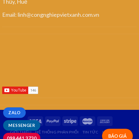
Thủy, Huế
Email: linh@congnghiepvietxanh.com.vn
ZALO
MESSENGER
GIỚI THIỆU
HỆ THỐNG PHÂN PHỐI
TIN TỨC
LIÊN HỆ
FAQ
BÁO GIÁ
098.441.3730