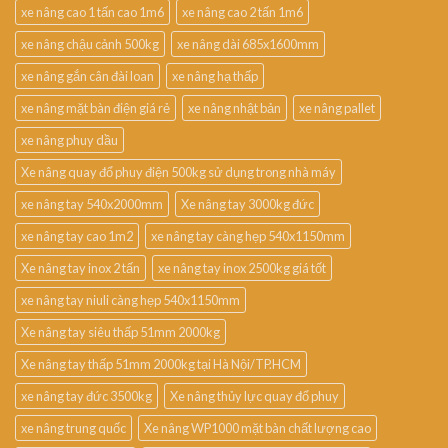
xe nâng cao 1 tấn cao 1m6
xe nâng cao 2 tấn 1m6
xe nâng chậu cảnh 500kg
xe nâng dài 685x1600mm
xe nâng gắn cân đài loan
xe nâng hạ thấp
xe nâng mặt bàn điện giá rẻ
xe nâng nhật bản
xe nâng pallet
xe nâng phuy dầu
Xe nâng quay đổ phuy điện 500kg sử dụng trong nhà máy
xe nâng tay 540x2000mm
Xe nâng tay 3000kg đức
xe nâng tay cao 1m2
xe nâng tay càng hẹp 540x1150mm
Xe nâng tay inox 2 tấn
xe nâng tay inox 2500kg giá tốt
xe nâng tay niuli càng hẹp 540x1150mm
Xe nâng tay siêu thấp 51mm 2000kg
Xe nâng tay thấp 51mm 2000kg tại Hà Nội/TP.HCM
xe nâng tay đức 3500kg
Xe nâng thủy lực quay đổ phuy
xe nâng trung quốc
Xe nâng WP1000 mặt bàn chất lượng cao