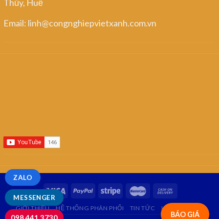
Thủy, Huế
Email: linh@congnghiepvietxanh.com.vn
ZALO
MESSENGER
GIỚI THIỆU
HỆ THỐNG PHÂN PHỐI
TIN TỨC
LIÊN HỆ
FAQ
BÁO GIÁ
098.441.3730