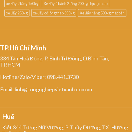
xe đẩy 2 tầng 150kg
Xe đẩy 4 bánh 2 tầng 200kg chịu lực cao
xe đẩy 250kg
xe đẩy có lòng thép 300kg
Xe đẩy hàng 500kg mặt bàn
TP.Hồ Chí Minh
334 Tân Hoà Đông, P. Bình Trị Đông, Q.Bình Tân,
TP.HCM
Hotline/Zalo/Viber: 098.441.3730
Email: linh@congnghiepvietxanh.com.vn
Huế
Kiệt 344 Trưng Nữ Vương, P. Thủy Dương, TX. Hương