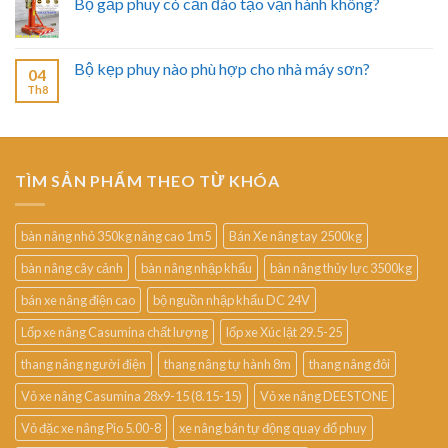
Bộ gắp phuy có cần đào tạo vận hành không?
Bộ kẹp phuy nào phù hợp cho nhà máy sơn?
04
Th8
TÌM SẢN PHẨM THEO TỪ KHÓA
bàn nâng nhỏ 350kg nâng cao 1m5
Bán Xe nâng tay 2500kg
bàn nâng cây cảnh
bàn nâng nhập khẩu
bàn nâng thủy lực 3500kg
bán xe nâng điện cao
bộ nguồn nhập khẩu DC 24V
Lốp xe nâng Casumina chất lượng
lốp xe Xúc lật 29.5-25
thang nâng người điện
thang nâng tự hành 8m
thang nâng đôi
Vỏ xe nâng Casumina 28x9-15 (8.15-15)
Vỏ xe nâng DEESTONE
Vỏ đặc xe nâng Pio 5.00-8
xe nâng bán tự động quay đổ phuy