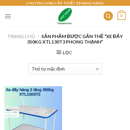
Skip
CHUYÊN CUNG CẤP THIẾT BỊ NÂNG HÀNG
to
0
content
TRANG CHỦ
/
SẢN PHẨM ĐƯỢC GẮN THẺ “XE ĐẨY
350KG XTL130T3 PHONG THẠNH”
LỌC