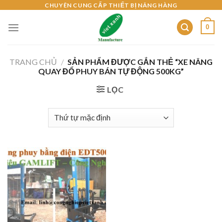
Skip
CHUYÊN CUNG CẤP THIẾT BỊ NÂNG HÀNG
to
0
content
TRANG CHỦ
/
SẢN PHẨM ĐƯỢC GẮN THẺ “XE NÂNG
QUAY ĐỔ PHUY BÁN TỰ ĐỘNG 500KG”
LỌC