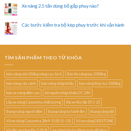
Xe nâng 2.5 tấn dùng bộ gắp phuy nào?
Các bước kiểm tra bộ kẹp phuy trước khi vận hành
TÌM SẢN PHẨM THEO TỪ KHÓA
bàn nâng nhỏ 350kg nâng cao 1m5
Bán Xe nâng tay 2500kg
bàn nâng cây cảnh
bàn nâng nhập khẩu
bàn nâng thủy lực 3500kg
bán xe nâng điện cao
bộ nguồn nhập khẩu DC 24V
Lốp xe nâng Casumina chất lượng
lốp xe Xúc lật 29.5-25
thang nâng người điện
thang nâng tự hành 8m
thang nâng đôi
Vỏ xe nâng Casumina 28x9-15 (8.15-15)
Vỏ xe nâng DEESTONE
Vỏ đặc xe nâng Pio 5.00-8
xe nâng bán tự động quay đổ phuy