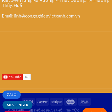
Thủy, Huế
Email: linh@congnghiepvietxanh.com.vn
ZALO
MESSENGER
GIỚI THIỆU
HỆ THỐNG PHÂN PHỐI
TIN TỨC
LIÊN HỆ
FAQ