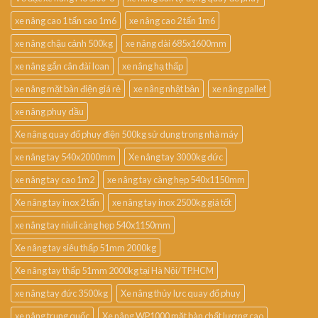
xe nâng cao 1 tấn cao 1m6
xe nâng cao 2 tấn 1m6
xe nâng chậu cảnh 500kg
xe nâng dài 685x1600mm
xe nâng gắn cân đài loan
xe nâng hạ thấp
xe nâng mặt bàn điện giá rẻ
xe nâng nhật bản
xe nâng pallet
xe nâng phuy dầu
Xe nâng quay đổ phuy điện 500kg sử dụng trong nhà máy
xe nâng tay 540x2000mm
Xe nâng tay 3000kg đức
xe nâng tay cao 1m2
xe nâng tay càng hẹp 540x1150mm
Xe nâng tay inox 2 tấn
xe nâng tay inox 2500kg giá tốt
xe nâng tay niuli càng hẹp 540x1150mm
Xe nâng tay siêu thấp 51mm 2000kg
Xe nâng tay thấp 51mm 2000kg tại Hà Nội/TP.HCM
xe nâng tay đức 3500kg
Xe nâng thủy lực quay đổ phuy
xe nâng trung quốc
Xe nâng WP1000 mặt bàn chất lượng cao