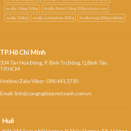
xe đẩy 2 tầng 150kg
Xe đẩy 4 bánh 2 tầng 200kg chịu lực cao
xe đẩy 250kg
xe đẩy có lòng thép 300kg
Xe đẩy hàng 500kg mặt bàn
TP.Hồ Chí Minh
334 Tân Hoà Đông, P. Bình Trị Đông, Q.Bình Tân,
TP.HCM
Hotline/Zalo/Viber: 098.441.3730
Email: linh@congnghiepvietxanh.com.vn
Huế
Kiệt 344 Trưng Nữ Vương, P. Thủy Dương, TX. Hương