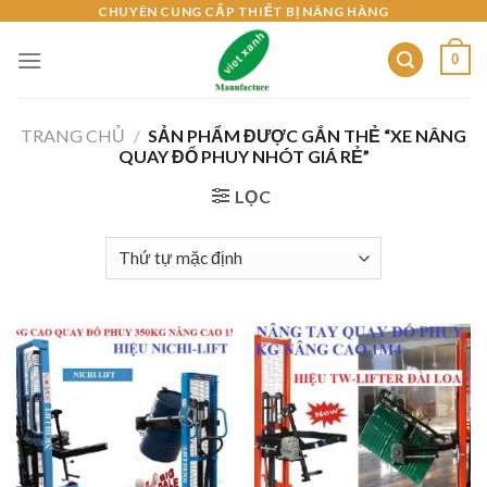
Skip
CHUYÊN CUNG CẤP THIẾT BỊ NÂNG HÀNG
to
0
content
TRANG CHỦ
/
SẢN PHẨM ĐƯỢC GẮN THẺ “XE NÂNG
QUAY ĐỔ PHUY NHÓT GIÁ RẺ”
LỌC