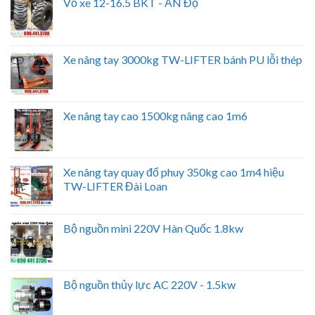
Vỏ xe 12-16.5 BKT - ẤN Độ
Xe nâng tay 3000kg TW-LIFTER bánh PU lỗi thép
Xe nâng tay cao 1500kg nâng cao 1m6
Xe nâng tay quay đổ phuy 350kg cao 1m4 hiệu
TW-LIFTER Đài Loan
Bộ nguồn mini 220V Hàn Quốc 1.8kw
Bộ nguồn thủy lực AC 220V - 1.5kw