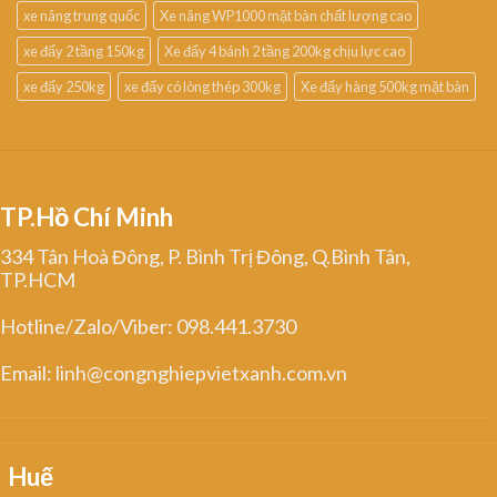
xe nâng trung quốc
Xe nâng WP1000 mặt bàn chất lượng cao
xe đẩy 2 tầng 150kg
Xe đẩy 4 bánh 2 tầng 200kg chịu lực cao
xe đẩy 250kg
xe đẩy có lòng thép 300kg
Xe đẩy hàng 500kg mặt bàn
TP.Hồ Chí Minh
334 Tân Hoà Đông, P. Bình Trị Đông, Q.Bình Tân,
TP.HCM
Hotline/Zalo/Viber: 098.441.3730
Email: linh@congnghiepvietxanh.com.vn
Huế