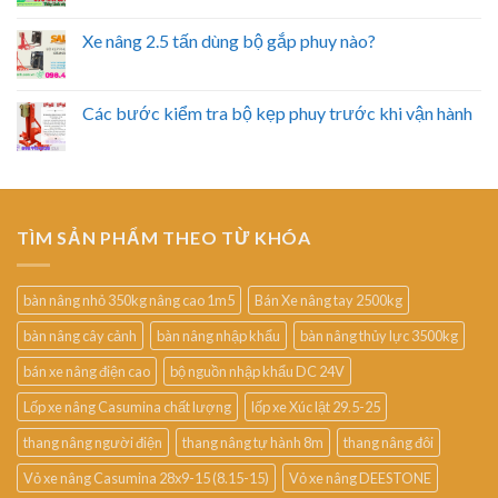
Xe nâng 2.5 tấn dùng bộ gắp phuy nào?
Các bước kiểm tra bộ kẹp phuy trước khi vận hành
TÌM SẢN PHẨM THEO TỪ KHÓA
bàn nâng nhỏ 350kg nâng cao 1m5
Bán Xe nâng tay 2500kg
bàn nâng cây cảnh
bàn nâng nhập khẩu
bàn nâng thủy lực 3500kg
bán xe nâng điện cao
bộ nguồn nhập khẩu DC 24V
Lốp xe nâng Casumina chất lượng
lốp xe Xúc lật 29.5-25
thang nâng người điện
thang nâng tự hành 8m
thang nâng đôi
Vỏ xe nâng Casumina 28x9-15 (8.15-15)
Vỏ xe nâng DEESTONE