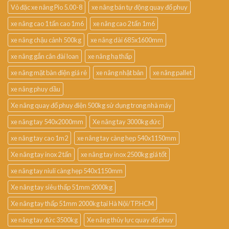
Vỏ đặc xe nâng Pio 5.00-8
xe nâng bán tự động quay đổ phuy
xe nâng cao 1 tấn cao 1m6
xe nâng cao 2 tấn 1m6
xe nâng chậu cảnh 500kg
xe nâng dài 685x1600mm
xe nâng gắn cân đài loan
xe nâng hạ thấp
xe nâng mặt bàn điện giá rẻ
xe nâng nhật bản
xe nâng pallet
xe nâng phuy dầu
Xe nâng quay đổ phuy điện 500kg sử dụng trong nhà máy
xe nâng tay 540x2000mm
Xe nâng tay 3000kg đức
xe nâng tay cao 1m2
xe nâng tay càng hẹp 540x1150mm
Xe nâng tay inox 2 tấn
xe nâng tay inox 2500kg giá tốt
xe nâng tay niuli càng hẹp 540x1150mm
Xe nâng tay siêu thấp 51mm 2000kg
Xe nâng tay thấp 51mm 2000kg tại Hà Nội/TP.HCM
xe nâng tay đức 3500kg
Xe nâng thủy lực quay đổ phuy