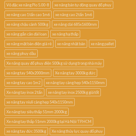
Vỏ đặc xe nâng Pio 5.00-8
xe nâng bán tự động quay đổ phuy
xe nâng cao 1 tấn cao 1m6
xe nâng cao 2 tấn 1m6
xe nâng chậu cảnh 500kg
xe nâng dài 685x1600mm
xe nâng gắn cân đài loan
xe nâng hạ thấp
xe nâng mặt bàn điện giá rẻ
xe nâng nhật bản
xe nâng pallet
xe nâng phuy dầu
Xe nâng quay đổ phuy điện 500kg sử dụng trong nhà máy
xe nâng tay 540x2000mm
Xe nâng tay 3000kg đức
xe nâng tay cao 1m2
xe nâng tay càng hẹp 540x1150mm
Xe nâng tay inox 2 tấn
xe nâng tay inox 2500kg giá tốt
xe nâng tay niuli càng hẹp 540x1150mm
Xe nâng tay siêu thấp 51mm 2000kg
Xe nâng tay thấp 51mm 2000kg tại Hà Nội/TP.HCM
xe nâng tay đức 3500kg
Xe nâng thủy lực quay đổ phuy