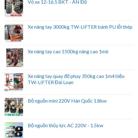
Vỏ xe 12-16.5 BKT - ẤN Độ
Xe nâng tay 3000kg TW-LIFTER bánh PU lỗi thép
Xe nâng tay cao 1500kg nâng cao 1m6
Xe nâng tay quay đổ phuy 350kg cao 1m4 hiệu
TW-LIFTER Đài Loan
Bộ nguồn mini 220V Hàn Quốc 1.8kw
Bộ nguồn thủy lực AC 220V - 1.5kw