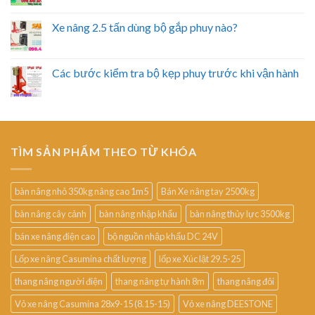
Xe nâng 2.5 tấn dùng bộ gắp phuy nào?
Các bước kiểm tra bộ kẹp phuy trước khi vận hành
TÌM SẢN PHẨM THEO TỪ KHÓA
bàn nâng nhỏ 350kg nâng cao 1m5
Bán Xe nâng tay 2500kg
bàn nâng cây cảnh
bàn nâng nhập khẩu
bàn nâng thủy lực 3500kg
bán xe nâng điện cao
bộ nguồn nhập khẩu DC 24V
Lốp xe nâng Casumina chất lượng
lốp xe Xúc lật 29.5-25
thang nâng người điện
thang nâng tự hành 8m
thang nâng đôi
Vỏ xe nâng Casumina 28x9-15 (8.15-15)
Vỏ xe nâng DEESTONE