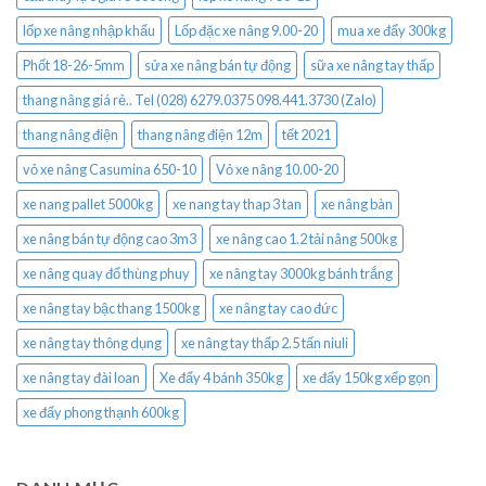
lốp xe nâng nhập khẩu
Lốp đặc xe nâng 9.00-20
mua xe đẩy 300kg
Phốt 18-26-5mm
sửa xe nâng bán tự động
sữa xe nâng tay thấp
thang nâng giá rẻ.. Tel (028) 6279.0375 098.441.3730 (Zalo)
thang nâng điện
thang nâng điện 12m
tết 2021
vỏ xe nâng Casumina 650-10
Vỏ xe nâng 10.00-20
xe nang pallet 5000kg
xe nang tay thap 3 tan
xe nâng bàn
xe nâng bán tự động cao 3m3
xe nâng cao 1.2 tải nâng 500kg
xe nâng quay đổ thùng phuy
xe nâng tay 3000kg bánh trắng
xe nâng tay bậc thang 1500kg
xe nâng tay cao đức
xe nâng tay thông dụng
xe nâng tay thấp 2.5 tấn niuli
xe nâng tay đài loan
Xe đẩy 4 bánh 350kg
xe đẩy 150kg xếp gọn
xe đẩy phong thạnh 600kg