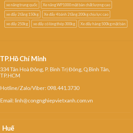
xe nâng trung quốc
Xe nâng WP1000 mặt bàn chất lượng cao
xe đẩy 2 tầng 150kg
Xe đẩy 4 bánh 2 tầng 200kg chịu lực cao
xe đẩy 250kg
xe đẩy có lòng thép 300kg
Xe đẩy hàng 500kg mặt bàn
TP.Hồ Chí Minh
334 Tân Hoà Đông, P. Bình Trị Đông, Q.Bình Tân,
TP.HCM
Hotline/Zalo/Viber: 098.441.3730
Email: linh@congnghiepvietxanh.com.vn
Huế