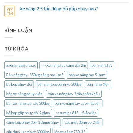
Xe nâng 2.5 tấn dùng bộ gắp phuy nào?
07
Th8
BÌNH LUẬN
TỪ KHÓA
#xenangtayziczac
=> Xe nâng tay càng dài 2m
bàn nâng tay
Bàn nâng tay 350kg nâng cao 1m5
bán xe nâng tay 51mm
bo kep phuy doi
bàn nâng có bánh xe 500kg
bàn nâng điện
bán xe nâng phuy điện
bán xe nâng tay 2 tấn nhập khẩu
bán xe nâng tay cao 500kg
bán xe nâng tay cao mặt bàn
bộ kẹp gắp phuy đôi 2 phuy
casumina 815-15 lốp đặc
càng kẹp phuy đơn 1 thùng phuy
cẩu mốc động cơ 2 tấn
cẩu thuỷ lực giá rẻ 3000kg
lốp xe nâng 750-15