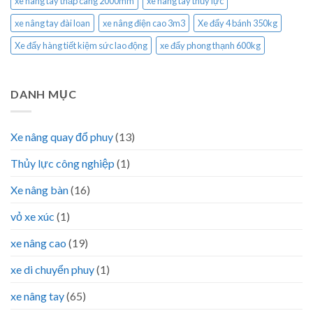
xe nâng tay thấp càng 2000mm
xe nâng tay thủy lực
xe nâng tay đài loan
xe nâng điện cao 3m3
Xe đẩy 4 bánh 350kg
Xe đẩy hàng tiết kiệm sức lao động
xe đẩy phong thạnh 600kg
DANH MỤC
Xe nâng quay đổ phuy
(13)
Thủy lực công nghiệp
(1)
Xe nâng bàn
(16)
vỏ xe xúc
(1)
xe nâng cao
(19)
xe di chuyển phuy
(1)
xe nâng tay
(65)