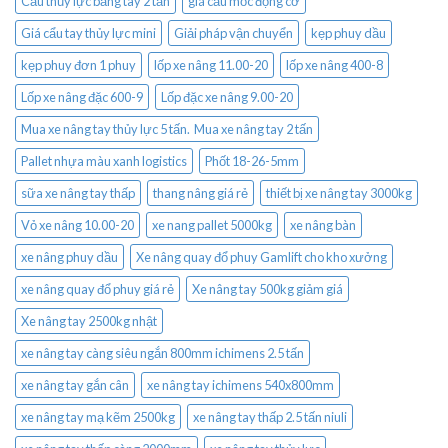
Cẩu thủy lực bằng tay 2 tấn
giá cẩu mốc động cơ
Giá cẩu tay thủy lực mini
Giải pháp vận chuyển
kẹp phuy dầu
kẹp phuy đơn 1 phuy
lốp xe nâng 11.00-20
lốp xe nâng 400-8
Lốp xe nâng đặc 600-9
Lốp đặc xe nâng 9.00-20
Mua xe nâng tay thủy lực 5 tấn. Mua xe nâng tay 2 tấn
Pallet nhựa màu xanh logistics
Phốt 18-26-5mm
sữa xe nâng tay thấp
thang nâng giá rẻ
thiết bị xe nâng tay 3000kg
Vỏ xe nâng 10.00-20
xe nang pallet 5000kg
xe nâng bàn
xe nâng phuy dầu
Xe nâng quay đổ phuy Gamlift cho kho xưởng
xe nâng quay đổ phuy giá rẻ
Xe nâng tay 500kg giảm giá
Xe nâng tay 2500kg nhật
xe nâng tay càng siêu ngắn 800mm ichimens 2.5 tấn
xe nâng tay gắn cân
xe nâng tay ichimens 540x800mm
xe nâng tay mạ kẽm 2500kg
xe nâng tay thấp 2.5 tấn niuli