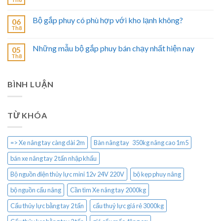
Bộ gắp phuy có phù hợp với kho lạnh không?
06
Th8
Những mẫu bộ gắp phuy bán chạy nhất hiện nay
05
Th8
BÌNH LUẬN
TỪ KHÓA
=> Xe nâng tay càng dài 2m
Bàn nâng tay 350kg nâng cao 1m5
bán xe nâng tay 2 tấn nhập khẩu
Bộ nguồn điện thủy lực mini 12v 24V 220V
bộ kẹp phuy nâng
bộ nguồn cẩu nâng
Cần tìm Xe nâng tay 2000kg
Cẩu thủy lực bằng tay 2 tấn
cẩu thuỷ lực giá rẻ 3000kg