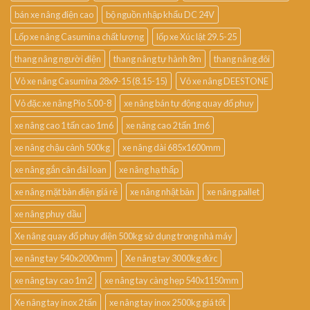
bán xe nâng điện cao
bộ nguồn nhập khẩu DC 24V
Lốp xe nâng Casumina chất lượng
lốp xe Xúc lật 29.5-25
thang nâng người điện
thang nâng tự hành 8m
thang nâng đôi
Vỏ xe nâng Casumina 28x9-15 (8.15-15)
Vỏ xe nâng DEESTONE
Vỏ đặc xe nâng Pio 5.00-8
xe nâng bán tự động quay đổ phuy
xe nâng cao 1 tấn cao 1m6
xe nâng cao 2 tấn 1m6
xe nâng chậu cảnh 500kg
xe nâng dài 685x1600mm
xe nâng gắn cân đài loan
xe nâng hạ thấp
xe nâng mặt bàn điện giá rẻ
xe nâng nhật bản
xe nâng pallet
xe nâng phuy dầu
Xe nâng quay đổ phuy điện 500kg sử dụng trong nhà máy
xe nâng tay 540x2000mm
Xe nâng tay 3000kg đức
xe nâng tay cao 1m2
xe nâng tay càng hẹp 540x1150mm
Xe nâng tay inox 2 tấn
xe nâng tay inox 2500kg giá tốt