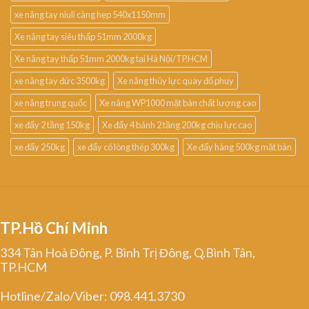
xe nâng tay niuli càng hẹp 540x1150mm
Xe nâng tay siêu thấp 51mm 2000kg
Xe nâng tay thấp 51mm 2000kg tại Hà Nội/TP.HCM
xe nâng tay đức 3500kg
Xe nâng thủy lực quay đổ phuy
xe nâng trung quốc
Xe nâng WP1000 mặt bàn chất lượng cao
xe đẩy 2 tầng 150kg
Xe đẩy 4 bánh 2 tầng 200kg chịu lực cao
xe đẩy 250kg
xe đẩy có lòng thép 300kg
Xe đẩy hàng 500kg mặt bàn
TP.Hồ Chí Minh
334 Tân Hoà Đông, P. Bình Trị Đông, Q.Bình Tân,
TP.HCM
Hotline/Zalo/Viber: 098.441.3730