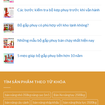
Các bước kiểm tra bộ kẹp phuy trước khi vận hành
Bộ gắp phuy có phù hợp với kho lạnh không?
Những mẫu bộ gắp phuy bán chạy nhất hiện nay
5 mẹo giúp bộ gắp phuy bền hơn 10 năm
TÌM SẢN PHẨM THEO TỪ KHÓA
bàn nâng nhỏ 350kg nâng cao 1m5
Bán Xe nâng tay 2500kg
bàn nâng cây cảnh
bàn nâng nhập khẩu
bàn nâng thủy lực 3500kg