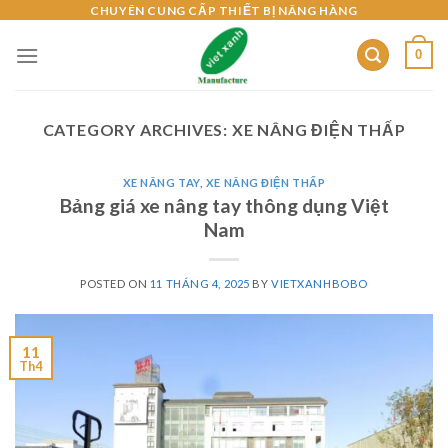
Skip
CHUYÊN CUNG CẤP THIẾT BỊ NÂNG HÀNG
to
0
content
CATEGORY ARCHIVES:
XE NÂNG ĐIỆN THẤP
XE NÂNG TAY
,
XE NÂNG ĐIỆN THẤP
Bảng giá xe nâng tay thông dụng Việt
Nam
POSTED ON
11 THÁNG 4, 2025
BY
VIETXANHBOBO
11
Th4