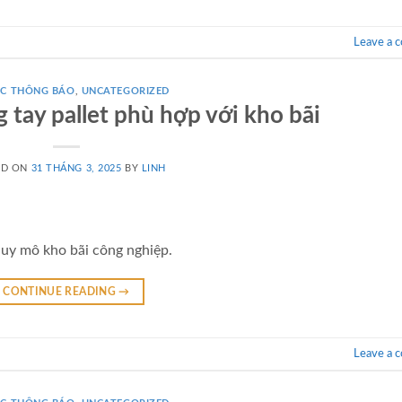
Leave a 
́C THÔNG BÁO
,
UNCATEGORIZED
 tay pallet phù hợp với kho bãi
ED ON
31 THÁNG 3, 2025
BY
LINH
quy mô kho bãi công nghiệp.
CONTINUE READING
→
Leave a 