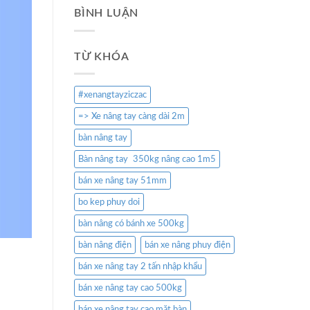
BÌNH LUẬN
TỪ KHÓA
#xenangtayziczac
=> Xe nâng tay càng dài 2m
bàn nâng tay
Bàn nâng tay 350kg nâng cao 1m5
bán xe nâng tay 51mm
bo kep phuy doi
bàn nâng có bánh xe 500kg
bàn nâng điện
bán xe nâng phuy điện
bán xe nâng tay 2 tấn nhập khẩu
bán xe nâng tay cao 500kg
bán xe nâng tay cao mặt bàn