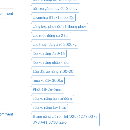
bộ kẹp gắp phuy đôi 2 phuy
comment
casumina 815-15 lốp đặc
càng kẹp phuy đơn 1 thùng phuy
cẩu mốc động cơ 2 tấn
cẩu thuỷ lực giá rẻ 3000kg
lốp xe nâng 750-15
lốp xe nâng nhập khẩu
Lốp đặc xe nâng 9.00-20
mua xe đẩy 300kg
Phốt 18-26-5mm
sửa xe nâng bán tự động
sữa xe nâng tay thấp
comment
thang nâng giá rẻ.. Tel (028) 6279.0375
098.441.3730 (Zalo)