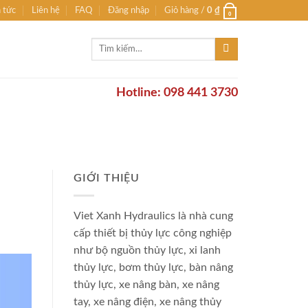
n tức
Liên hệ
FAQ
Đăng nhập
Giỏ hàng /
0
₫
0
Tìm
kiếm:
Hotline: 098 441 3730
GIỚI THIỆU
Viet Xanh Hydraulics là nhà cung
cấp thiết bị thủy lực công nghiệp
như bộ nguồn thủy lực, xi lanh
thủy lực, bơm thủy lực, bàn nâng
thủy lực, xe nâng bàn, xe nâng
tay, xe nâng điện, xe nâng thủy