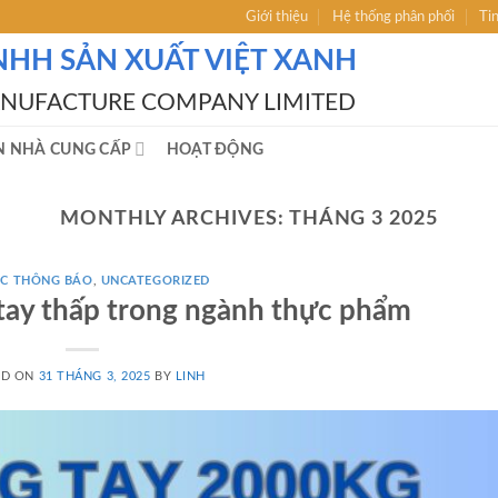
Giới thiệu
Hệ thống phân phối
Ti
NHH SẢN XUẤT VIỆT XANH
ANUFACTURE COMPANY LIMITED
N NHÀ CUNG CẤP
HOẠT ĐỘNG
MONTHLY ARCHIVES:
THÁNG 3 2025
́C THÔNG BÁO
,
UNCATEGORIZED
tay thấp trong ngành thực phẩm
ED ON
31 THÁNG 3, 2025
BY
LINH