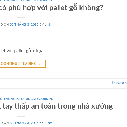
́C THÔNG BÁO
,
UNCATEGORIZED
 có phù hợp với pallet gỗ không?
ED ON
30 THÁNG 3, 2025
BY
LINH
et với pallet gỗ, nhựa.
CONTINUE READING
→
Leave a 
́C THÔNG BÁO
,
UNCATEGORIZED
 tay thấp an toàn trong nhà xưởng
ED ON
30 THÁNG 3, 2025
BY
LINH