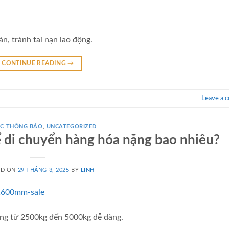
n, tránh tai nạn lao động.
CONTINUE READING
→
Leave a 
́C THÔNG BÁO
,
UNCATEGORIZED
hể di chuyển hàng hóa nặng bao nhiêu?
ED ON
29 THÁNG 3, 2025
BY
LINH
ặng từ 2500kg đến 5000kg dễ dàng.