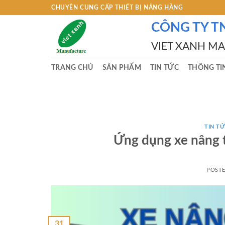
Skip
CHUYÊN CUNG CẤP THIẾT BỊ NÂNG HÀNG
to
CÔNG TY T
content
VIET XANH M
TRANG CHỦ
SẢN PHẨM
TIN TỨC
THÔNG TI
TIN TƯ
Ứng dụng xe nâng 
POST
31