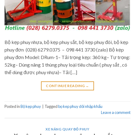
Bộ kẹp phuy nhựa, bộ kẹp phuy sắt, bộ kẹp phuy đôi, bộ kẹp
phuy đơn (028) 6279.0375 – 098 441 3730 (zalo) Bộ kẹp
phuy đơn Model: DRum-1– Tải trọng kẹp: 360 kg– Tự trọng:
52kg– Dùng nâng 1 thùng phuy loại tiêu chuẩn ( phuy sắt , có
thể dùng được phuy nhựa)– Tải […]
CONTINUE READING
→
Posted in
Bộ kẹp phuy
|
Tagged
bọ kep phuy dôi nhập khẩu
Leave a comment
XE NÂNG QUAY ĐỔ PHUY