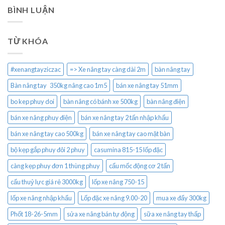
BÌNH LUẬN
TỪ KHÓA
#xenangtayziczac
=> Xe nâng tay càng dài 2m
bàn nâng tay
Bàn nâng tay 350kg nâng cao 1m5
bán xe nâng tay 51mm
bo kep phuy doi
bàn nâng có bánh xe 500kg
bàn nâng điện
bán xe nâng phuy điện
bán xe nâng tay 2 tấn nhập khẩu
bán xe nâng tay cao 500kg
bán xe nâng tay cao mặt bàn
bộ kẹp gắp phuy đôi 2 phuy
casumina 815-15 lốp đặc
càng kẹp phuy đơn 1 thùng phuy
cẩu mốc động cơ 2 tấn
cẩu thuỷ lực giá rẻ 3000kg
lốp xe nâng 750-15
lốp xe nâng nhập khẩu
Lốp đặc xe nâng 9.00-20
mua xe đẩy 300kg
Phốt 18-26-5mm
sửa xe nâng bán tự động
sữa xe nâng tay thấp