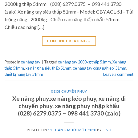
2000kg thấp 51mm (028) 6279.0375 – 098 441 3730
(zalo) Xe nâng tay siêu thấp 51mm– Model: CBY.ACL-51– Tải
trọng nâng : 2000kg– Chiều cao nâng thấp nhất: 51mm–
Chiều cao nâng […]
CONTINUE READING
→
Posted in
xe nâng tay
|
Tagged
xe nâng tay 2000kg thấp 51mm
,
Xe nâng
thấp 51mm
,
xe nâng hạ siệu thấp 51mm
,
xe nâng tay công nghiepj 51mm
,
thiết bị nâng tay 51mm
Leave a comment
XE DI CHUYỂN PHUY
Xe nâng phuy,xe nâng kéo phuy, xe nâng di
chuyển phuy, xe nâng phuy nhập khẩu
(028) 6279.0375 – 098 441 3730 (zalo)
POSTED ON
11 THÁNG MƯỜI MỘT, 2020
BY
LINH