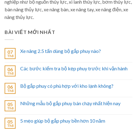
nghiệp như bộ nguồn thủy lực, xi lanh thủy lực, bơm thủy lực,
bàn nâng thủy lực, xe nâng bàn, xe nâng tay, xe nâng điện, xe
nâng thủy lực.
BÀI VIẾT MỚI NHẤT
Xe nâng 2.5 tấn dùng bộ gắp phuy nào?
07
Th8
Các bước kiểm tra bộ kẹp phuy trước khi vận hành
06
Th8
Bộ gắp phuy có phù hợp với kho lạnh không?
06
Th8
Những mẫu bộ gắp phuy bán chạy nhất hiện nay
05
Th8
5 mẹo giúp bộ gắp phuy bền hơn 10 năm
05
Th8