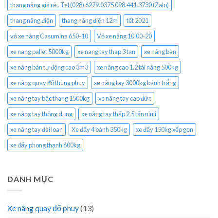
thang nâng giá rẻ.. Tel (028) 6279.0375 098.441.3730 (Zalo)
thang nâng điện
thang nâng điện 12m
tết 2021
vỏ xe nâng Casumina 650-10
Vỏ xe nâng 10.00-20
xe nang pallet 5000kg
xe nang tay thap 3 tan
xe nâng bàn
xe nâng bán tự động cao 3m3
xe nâng cao 1.2 tải nâng 500kg
xe nâng quay đổ thùng phuy
xe nâng tay 3000kg bánh trắng
xe nâng tay bậc thang 1500kg
xe nâng tay cao đức
xe nâng tay thông dụng
xe nâng tay thấp 2.5 tấn niuli
xe nâng tay đài loan
Xe đẩy 4 bánh 350kg
xe đẩy 150kg xếp gọn
xe đẩy phong thạnh 600kg
DANH MỤC
Xe nâng quay đổ phuy
(13)