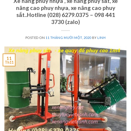
Xe nâng phuy nhựa , xe nâng phuy sắt, xe
nâng cao phuy nhựa, xe nâng cao phuy
sắt..Hotline (028) 6279.0375 – 098 441
3730 (zalo)
POSTED ON
11 THÁNG MƯỜI MỘT, 2020
BY
LINH
11
Th11