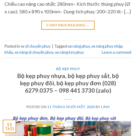
Chiều cao nâng cao nhất: 280mm– Kích thước thùng phuy (Ø
x cao): 580 x 890 x 920mm– Dung tích phuy: 200~220 lít– […]
CONTINUE READING
→
Posted in
xe di chuyển phuy
|
Tagged
xe nâng phuy
,
xe nâng phuy nhập
khẩu
,
xe nâng di chuyển phuy
,
xe nâng kéo phuy
Leave a comment
BỘ KẸP PHUY
Bộ kẹp phuy nhựa, bộ kẹp phuy sắt, bộ
kẹp phuy đôi, bộ kẹp phuy đơn (028)
6279.0375 – 098 441 3730 (zalo)
POSTED ON
11 THÁNG MƯỜI MỘT, 2020
BY
LINH
11
Th11