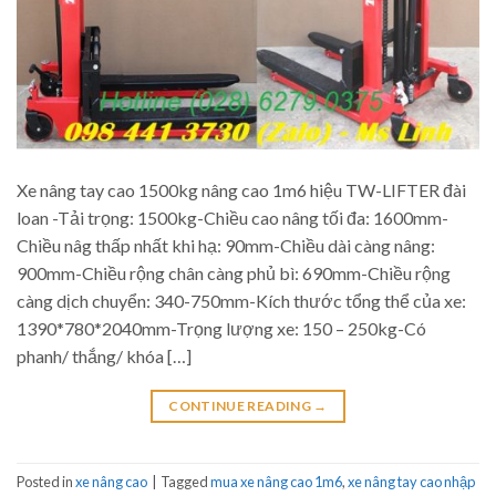
Xe nâng tay cao 1500kg nâng cao 1m6 hiệu TW-LIFTER đài
loan -Tải trọng: 1500kg-Chiều cao nâng tối đa: 1600mm-
Chiều nâg thấp nhất khi hạ: 90mm-Chiều dài càng nâng:
900mm-Chiều rộng chân càng phủ bì: 690mm-Chiều rộng
càng dịch chuyển: 340-750mm-Kích thước tổng thể của xe:
1390*780*2040mm-Trọng lượng xe: 150 – 250kg-Có
phanh/ thắng/ khóa […]
CONTINUE READING
→
Posted in
xe nâng cao
|
Tagged
mua xe nâng cao 1m6
,
xe nâng tay cao nhập