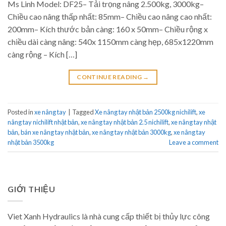
Ms Linh Model: DF25– Tải trọng nâng 2.500kg, 3000kg–
Chiều cao nâng thấp nhất: 85mm– Chiều cao nâng cao nhất:
200mm– Kích thước bản càng: 160 x 50mm– Chiều rộng x
chiều dài càng nâng: 540x 1150mm càng hẹp, 685x1220mm
càng rộng – Kích […]
CONTINUE READING
→
Posted in
xe nâng tay
|
Tagged
Xe nâng tay nhật bản 2500kg nichilift
,
xe
nâng tay nichilift nhật bản
,
xe nâng tay nhật bản 2.5 nichilift
,
xe nâng tay nhật
bản
,
bán xe nâng tay nhật bản
,
xe nâng tay nhật bản 3000kg
,
xe nâng tay
nhật bản 3500kg
Leave a comment
GIỚI THIỆU
Viet Xanh Hydraulics là nhà cung cấp thiết bị thủy lực công