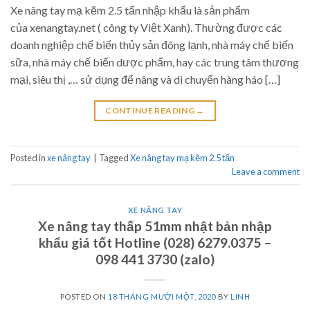
Xe nâng tay mạ kẽm 2.5 tấn nhập khẩu là sản phẩm
của xenangtay.net ( công ty Việt Xanh). Thường được các
doanh nghiệp chế biến thủy sản đông lạnh, nhà máy chế biến
sữa, nhà máy chế biến dược phẩm, hay các trung tâm thương
mại, siêu thị ,… sử dụng để nâng và di chuyển hàng háo […]
CONTINUE READING
→
Posted in
xe nâng tay
|
Tagged
Xe nâng tay mạ kẽm 2.5 tấn
Leave a comment
XE NÂNG TAY
Xe nâng tay thấp 51mm nhật bản nhập
khẩu giá tốt Hotline (028) 6279.0375 –
098 441 3730 (zalo)
POSTED ON
18 THÁNG MƯỜI MỘT, 2020
BY
LINH