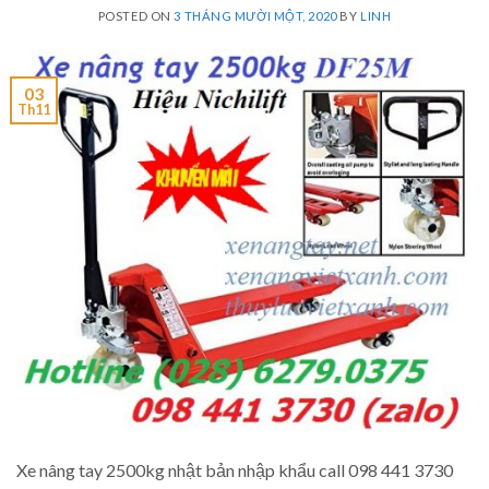
POSTED ON
3 THÁNG MƯỜI MỘT, 2020
BY
LINH
03
Th11
Xe nâng tay 2500kg nhật bản nhập khẩu call 098 441 3730