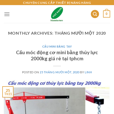
Skip
CHUYÊN CUNG CẤP THIẾT BỊ NÂNG HÀNG
to
0
content
MONTHLY ARCHIVES:
THÁNG MƯỜI MỘT 2020
CẨU MINI BẰNG TAY
Cẩu móc động cơ mini bằng thủy lực
2000kg giá rẻ tại tphcm
POSTED ON
25 THÁNG MƯỜI MỘT, 2020
BY
LINH
25
Th11