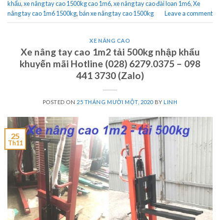
khẩu
,
xe nâng tay cao 1500kg cao 1m6
,
xe nâng tay cao đài loan 1m6
,
Xe
nâng tay cao 1m6 1500kg
,
bán xe nâng tay cao 1500kg
Leave a comment
XE NÂNG CAO
Xe nâng tay cao 1m2 tải 500kg nhập khẩu
khuyến mãi Hotline (028) 6279.0375 – 098
441 3730 (Zalo)
POSTED ON
25 THÁNG MƯỜI MỘT, 2020
BY
LINH
25
Th11