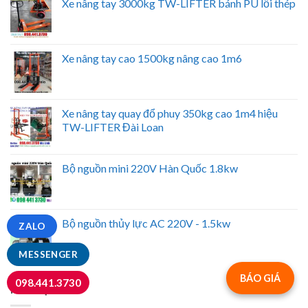
Xe nâng tay 3000kg TW-LIFTER bánh PU lỗi thép
Xe nâng tay cao 1500kg nâng cao 1m6
Xe nâng tay quay đổ phuy 350kg cao 1m4 hiệu
TW-LIFTER Đài Loan
Bộ nguồn mini 220V Hàn Quốc 1.8kw
Bộ nguồn thủy lực AC 220V - 1.5kw
ZALO
MESSENGER
BÁO GIÁ
098.441.3730
NỔI BẬT