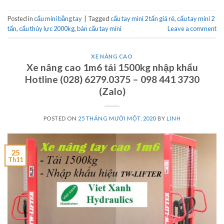
Posted in
cẩu mini bằng tay
|
Tagged
cẩu tay mini 2 tấn giá rẻ
,
cẩu tay mini 2
tấn
,
cẩu thủy lực 2000kg
,
bán cẩu tay mini
Leave a comment
XE NÂNG CAO
Xe nâng cao 1m6 tải 1500kg nhập khẩu
Hotline (028) 6279.0375 – 098 441 3730
(Zalo)
POSTED ON
25 THÁNG MƯỜI MỘT, 2020
BY
LINH
25
Th11