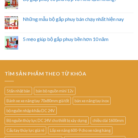
Những mẫu bộ gắp phuy bán chạy nhất hiện nay
5 mẹo giúp bộ gắp phuy bền hơn 10 năm
TÌM SẢN PHẨM THEO TỪ KHÓA
5 tấn nhật bản
bán bộ nguồn mini 12v
Bánh xe xe nâng tay 70x80mm giá tốt
bán xe nâng tay inox
bộ nguồn nhập khẩu DC 24V
Bộ nguồn thủy lực DC 24V cho thiết bị xây dựng
chiều dài 1600mm
Cẩu tay thủy lực giá rẻ
Lốp xe nâng 600-9 cho xe nâng hàng