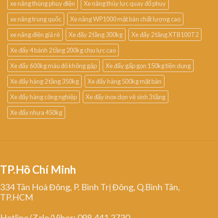
xe nâng thùng phuy điện
Xe nâng thủy lực quay đổ phuy
xe nâng trung quốc
Xe nâng WP1000 mặt bàn chất lượng cao
xe nâng điện giá rẻ
Xe đẩy 2 tầng 300kg
Xe đẩy 2 tầng XTB100T2
Xe đẩy 4 bánh 2 tầng 200kg chịu lực cao
Xe đẩy 600kg màu đỏ không gập
Xe đẩy gấp gọn 150kg tiện dụng
Xe đẩy hàng 2 tầng 350kg
Xe đẩy hàng 500kg mặt bàn
Xe đẩy hàng công nghiệp
Xe đẩy inox dọn vệ sinh 3 tầng
Xe đẩy nhựa 450kg
TP.Hồ Chí Minh
334 Tân Hoà Đông, P. Bình Trị Đông, Q.Bình Tân,
TP.HCM
Hotline/Zalo/Viber: 098.441.3730