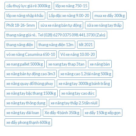
cẩu thuỷ lực giá rẻ 3000kg
lốp xe nâng 750-15
lốp xe nâng nhập khẩu
Lốp đặc xe nâng 9.00-20
mua xe đẩy 300kg
Phốt 18-26-5mm
sửa xe nâng bán tự động
sữa xe nâng tay thấp
thang nâng giá rẻ.. Tel (028) 6279.0375 098.441.3730 (Zalo)
thang nâng điện
thang nâng điện 12m
tết 2021
vỏ xe nâng Casumina 650-10
Vỏ xe nâng 10.00-20
xe nang pallet 5000kg
xe nang tay thap 3 tan
xe nâng bàn
xe nâng bán tự động cao 3m3
xe nâng cao 1.2 tải nâng 500kg
xe nâng quay đổ thùng phuy
xe nâng tay 3000kg bánh trắng
xe nâng tay bậc thang 1500kg
xe nâng tay cao đức
xe nâng tay thông dụng
xe nâng tay thấp 2.5 tấn niuli
xe nâng tay đài loan
Xe đẩy 4 bánh 350kg
xe đẩy 150kg xếp gọn
xe đẩy phong thạnh 600kg