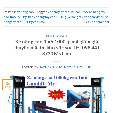
Posted in
xe nâng cao
|
Tagged
xe nâng tay cao đài loan 1m6
,
Xe nâng tay
cao 1m6 1500kg
,
bán xe nâng tay cao 1500kg
,
xe nâng tay cao nhập khẩu
,
xe
nâng tay cao 1500kg cao 1m6
Leave a comment
XE NÂNG CAO
Xe nâng cao 1m6 1000kg mỹ giảm giá
khuyến mãi tại kho sốc sốc LH: 098 441
3730 Ms Linh
POSTED ON
26 THÁNG MƯỜI MỘT, 2019
BY
LINH
26
Th11