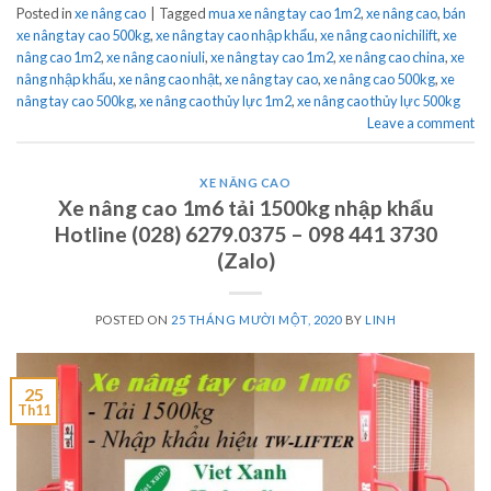
Posted in
xe nâng cao
|
Tagged
mua xe nâng tay cao 1m2
,
xe nâng cao
,
bán
xe nâng tay cao 500kg
,
xe nâng tay cao nhập khẩu
,
xe nâng cao nichilift
,
xe
nâng cao 1m2
,
xe nâng cao niuli
,
xe nâng tay cao 1m2
,
xe nâng cao china
,
xe
nâng nhập khẩu
,
xe nâng cao nhật
,
xe nâng tay cao
,
xe nâng cao 500kg
,
xe
nâng tay cao 500kg
,
xe nâng cao thủy lực 1m2
,
xe nâng cao thủy lực 500kg
Leave a comment
XE NÂNG CAO
Xe nâng cao 1m6 tải 1500kg nhập khẩu
Hotline (028) 6279.0375 – 098 441 3730
(Zalo)
POSTED ON
25 THÁNG MƯỜI MỘT, 2020
BY
LINH
25
Th11