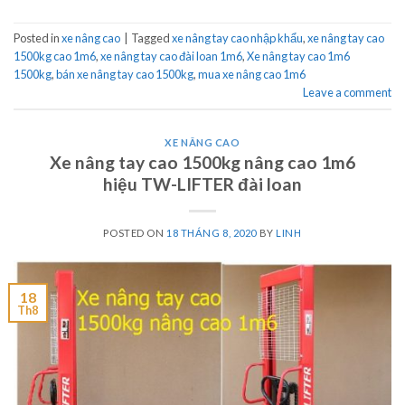
Posted in
xe nâng cao
|
Tagged
xe nâng tay cao nhập khẩu
,
xe nâng tay cao
1500kg cao 1m6
,
xe nâng tay cao đài loan 1m6
,
Xe nâng tay cao 1m6
1500kg
,
bán xe nâng tay cao 1500kg
,
mua xe nâng cao 1m6
Leave a comment
XE NÂNG CAO
Xe nâng tay cao 1500kg nâng cao 1m6
hiệu TW-LIFTER đài loan
POSTED ON
18 THÁNG 8, 2020
BY
LINH
18
Th8