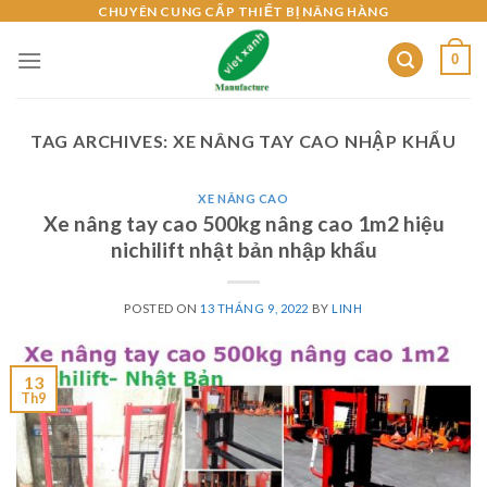
Skip
CHUYÊN CUNG CẤP THIẾT BỊ NÂNG HÀNG
to
0
content
TAG ARCHIVES:
XE NÂNG TAY CAO NHẬP KHẨU
XE NÂNG CAO
Xe nâng tay cao 500kg nâng cao 1m2 hiệu
nichilift nhật bản nhập khẩu
POSTED ON
13 THÁNG 9, 2022
BY
LINH
13
Th9