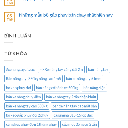
Th8
Những mẫu bộ gắp phuy bán chạy nhất hiện nay
05
Th8
BÌNH LUẬN
TỪ KHÓA
#xenangtayziczac
=> Xe nâng tay càng dài 2m
bàn nâng tay
Bàn nâng tay 350kg nâng cao 1m5
bán xe nâng tay 51mm
bo kep phuy doi
bàn nâng có bánh xe 500kg
bàn nâng điện
bán xe nâng phuy điện
bán xe nâng tay 2 tấn nhập khẩu
bán xe nâng tay cao 500kg
bán xe nâng tay cao mặt bàn
bộ kẹp gắp phuy đôi 2 phuy
casumina 815-15 lốp đặc
càng kẹp phuy đơn 1 thùng phuy
cẩu mốc động cơ 2 tấn