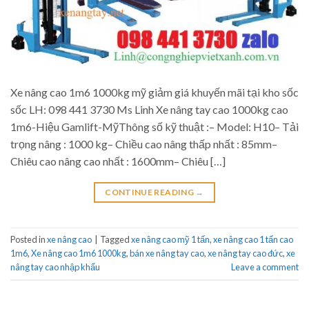
Xe nâng cao 1m6 1000kg mỹ giảm giá khuyến mãi tại kho sốc
sốc LH: 098 441 3730 Ms Linh Xe nâng tay cao 1000kg cao
1m6-Hiệu Gamlift-MỹThông số kỹ thuật :– Model: H10– Tải
trọng nâng : 1000 kg– Chiều cao nâng thấp nhất : 85mm–
Chiêu cao nâng cao nhất : 1600mm– Chiêu […]
CONTINUE READING
→
Posted in
xe nâng cao
|
Tagged
xe nâng cao mỹ 1 tấn
,
xe nâng cao 1 tấn cao
1m6
,
Xe nâng cao 1m6 1000kg
,
bán xe nâng tay cao
,
xe nâng tay cao đức
,
xe
nâng tay cao nhập khẩu
Leave a comment