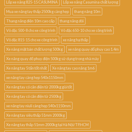
Lốp xe nâng 825-15 CASUMINA
Lốp xe nâng Casumina chất lượng
Mua xe nâng tay thấp 2500kg càng hẹp
thang nâng 10m
Thang nâng điện 10m cao cấp
thang nâng đôi
Vỏ đặc 500-8 cho xe công trình
Vỏ đặc 650-10 cho xe công trình
Vỏ đặc 815-15 cho xe công trình
xe nâng hạ thấp
Xe nâng mặt bàn chất lượng 500kg
xe nâng quay đổ phuy cao 1.4m
Xe nâng quay đổ phuy điện 500kg sử dụng trong nhà máy
Xe nâng tay 5 tấn tốt nhất
Xe nâng tay cao nâng 1m6
xe nâng tay càng hẹp 540x1150mm
Xe nâng tay có cân điện tử 2000kg giá tốt
Xe nâng tay có cân điện tử 2500kg
xe nâng tay niuli càng hẹp 540x1150mm
Xe nâng tay siêu thấp 51mm 2000kg
Xe nâng tay thấp 51mm 2000kg tại Hà Nội/TP.HCM