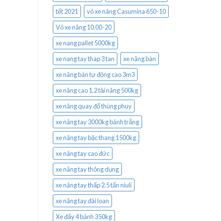
tết 2021
vỏ xe nâng Casumina 650-10
Vỏ xe nâng 10.00-20
xe nang pallet 5000kg
xe nang tay thap 3 tan
xe nâng bàn
xe nâng bán tự động cao 3m3
xe nâng cao 1.2 tải nâng 500kg
xe nâng quay đổ thùng phuy
xe nâng tay 3000kg bánh trắng
xe nâng tay bậc thang 1500kg
xe nâng tay cao đức
xe nâng tay thông dụng
xe nâng tay thấp 2.5 tấn niuli
xe nâng tay đài loan
Xe đẩy 4 bánh 350kg