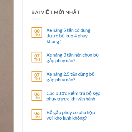
BÀI VIẾT MỚI NHẤT
Xe nâng 5 tấn có dùng
08
Th8
được bộ kẹp 4 phuy
không?
Xe nâng 3 tấn nên chọn bộ
07
Th8
gắp phuy nào?
Xe nâng 2.5 tấn dùng bộ
07
Th8
gắp phuy nào?
Các bước kiểm tra bộ kẹp
06
Th8
phuy trước khi vận hành
Bộ gắp phuy có phù hợp
06
Th8
với kho lạnh không?