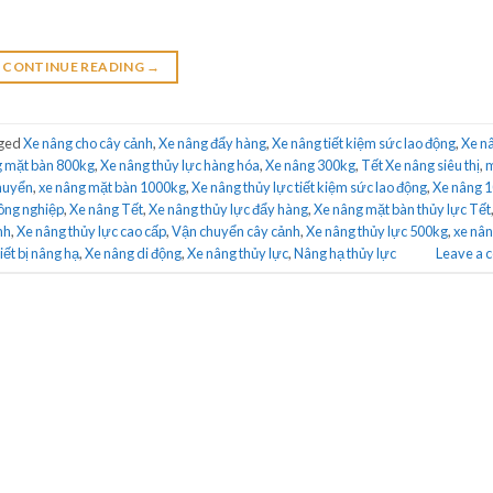
CONTINUE READING
→
ged
Xe nâng cho cây cảnh
,
Xe nâng đẩy hàng
,
Xe nâng tiết kiệm sức lao động
,
Xe n
g mặt bàn 800kg
,
Xe nâng thủy lực hàng hóa
,
Xe nâng 300kg
,
Tết Xe nâng siêu thị
,
m
chuyển
,
xe nâng mặt bàn 1000kg
,
Xe nâng thủy lực tiết kiệm sức lao động
,
Xe nâng 
công nghiệp
,
Xe nâng Tết
,
Xe nâng thủy lực đẩy hàng
,
Xe nâng mặt bàn thủy lực Tết
nh
,
Xe nâng thủy lực cao cấp
,
Vận chuyển cây cảnh
,
Xe nâng thủy lực 500kg
,
xe nân
iết bị nâng hạ
,
Xe nâng di động
,
Xe nâng thủy lực
,
Nâng hạ thủy lực
Leave a