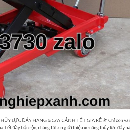
ỦY LỰC ĐẨY HÀNG & CÂY CẢNH TẾT GIÁ RẺ 🌸 Chỉ còn vài 
 Tết đầy bận rộn, chúng tôi xin giới thiệu xe nâng thủy lực đẩy h