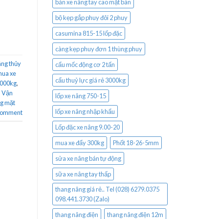
bán xe nâng tay cao mặt bàn
bộ kẹp gắp phuy đôi 2 phuy
casumina 815-15 lốp đặc
càng kẹp phuy đơn 1 thùng phuy
âng thủy
cẩu mốc động cơ 2 tấn
ua xe
cẩu thuỷ lực giá rẻ 3000kg
1000kg
,
,
Vận
lốp xe nâng 750-15
g mặt
lốp xe nâng nhập khẩu
 comment
Lốp đặc xe nâng 9.00-20
mua xe đẩy 300kg
Phốt 18-26-5mm
sửa xe nâng bán tự động
sữa xe nâng tay thấp
thang nâng giá rẻ.. Tel (028) 6279.0375
098.441.3730 (Zalo)
thang nâng điện
thang nâng điện 12m