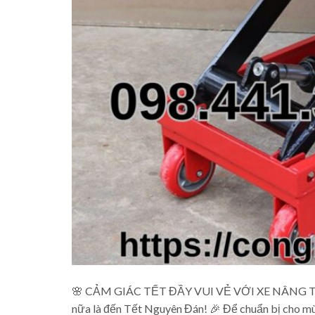
🌸 CẢM GIÁC TẾT ĐẦY VUI VẺ VỚI XE NÂNG TH
nữa là đến Tết Nguyên Đán! 🎉 Để chuẩn bị cho mùa