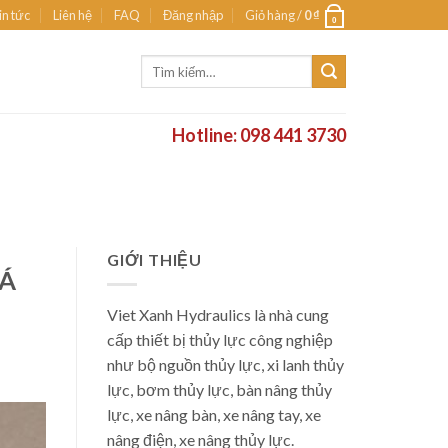
in tức
Liên hệ
FAQ
Đăng nhập
Giỏ hàng /
0
₫
0
Tìm
kiếm:
Hotline: 098 441 3730
GIỚI THIỆU
IÁ
Viet Xanh Hydraulics là nhà cung
cấp thiết bị thủy lực công nghiệp
như bộ nguồn thủy lực, xi lanh thủy
lực, bơm thủy lực, bàn nâng thủy
lực, xe nâng bàn, xe nâng tay, xe
nâng điện, xe nâng thủy lực.