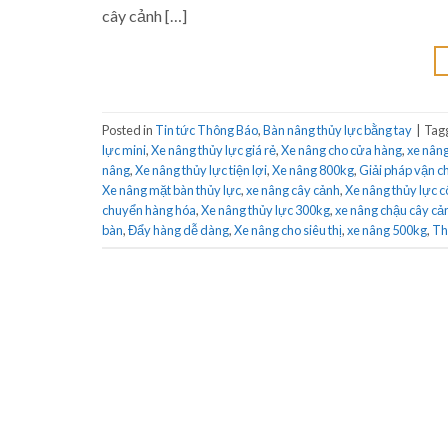
cây cảnh […]
Posted in
Tin tức Thông Báo
,
Bàn nâng thủy lực bằng tay
|
Tag
lực mini
,
Xe nâng thủy lực giá rẻ
,
Xe nâng cho cửa hàng
,
xe nân
nâng
,
Xe nâng thủy lực tiện lợi
,
Xe nâng 800kg
,
Giải pháp vận 
Xe nâng mặt bàn thủy lực
,
xe nâng cây cảnh
,
Xe nâng thủy lực 
chuyển hàng hóa
,
Xe nâng thủy lực 300kg
,
xe nâng chậu cây cả
bàn
,
Đẩy hàng dễ dàng
,
Xe nâng cho siêu thị
,
xe nâng 500kg
,
Th