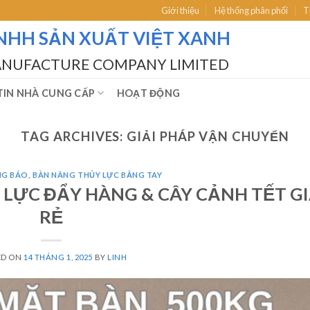
Giới thiệu
Hệ thống phân phối
T
NHH SẢN XUẤT VIỆT XANH
ANUFACTURE COMPANY LIMITED
IN NHÀ CUNG CẤP
HOẠT ĐỘNG
TAG ARCHIVES:
GIẢI PHÁP VẬN CHUYỂN
NG BÁO
,
BÀN NÂNG THỦY LỰC BẰNG TAY
Y LỰC ĐẨY HÀNG & CÂY CẢNH TẾT G
RẺ
ED ON
14 THÁNG 1, 2025
BY
LINH