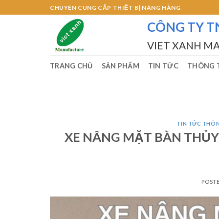
Skip
CHUYÊN CUNG CẤP THIẾT BỊ NÂNG HÀNG
to
CÔNG TY T
content
VIET XANH M
TRANG CHỦ
SẢN PHẨM
TIN TỨC
THÔNG T
TIN TỨC THÔ
XE NÂNG MẶT BÀN THỦ
POST