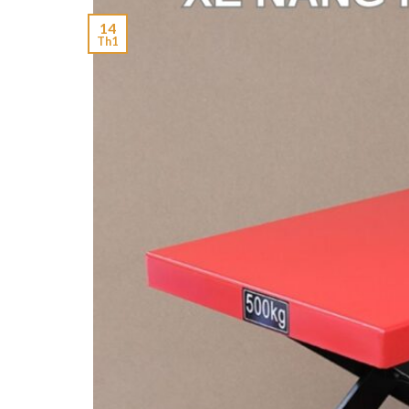
14
Th1