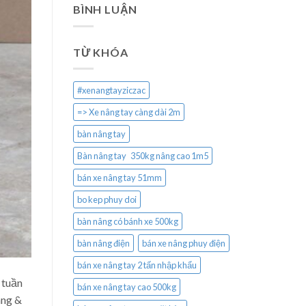
BÌNH LUẬN
TỪ KHÓA
#xenangtayziczac
=> Xe nâng tay càng dài 2m
bàn nâng tay
Bàn nâng tay 350kg nâng cao 1m5
bán xe nâng tay 51mm
bo kep phuy doi
bàn nâng có bánh xe 500kg
bàn nâng điện
bán xe nâng phuy điện
bán xe nâng tay 2 tấn nhập khẩu
tuần
bán xe nâng tay cao 500kg
àng &