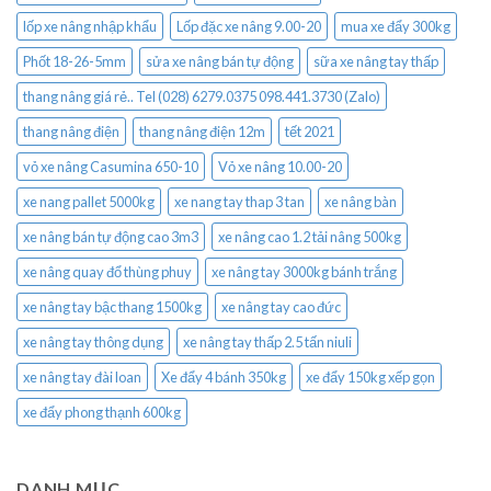
lốp xe nâng nhập khẩu
Lốp đặc xe nâng 9.00-20
mua xe đẩy 300kg
Phốt 18-26-5mm
sửa xe nâng bán tự động
sữa xe nâng tay thấp
thang nâng giá rẻ.. Tel (028) 6279.0375 098.441.3730 (Zalo)
thang nâng điện
thang nâng điện 12m
tết 2021
vỏ xe nâng Casumina 650-10
Vỏ xe nâng 10.00-20
xe nang pallet 5000kg
xe nang tay thap 3 tan
xe nâng bàn
xe nâng bán tự động cao 3m3
xe nâng cao 1.2 tải nâng 500kg
xe nâng quay đổ thùng phuy
xe nâng tay 3000kg bánh trắng
xe nâng tay bậc thang 1500kg
xe nâng tay cao đức
xe nâng tay thông dụng
xe nâng tay thấp 2.5 tấn niuli
xe nâng tay đài loan
Xe đẩy 4 bánh 350kg
xe đẩy 150kg xếp gọn
xe đẩy phong thạnh 600kg
DANH MỤC