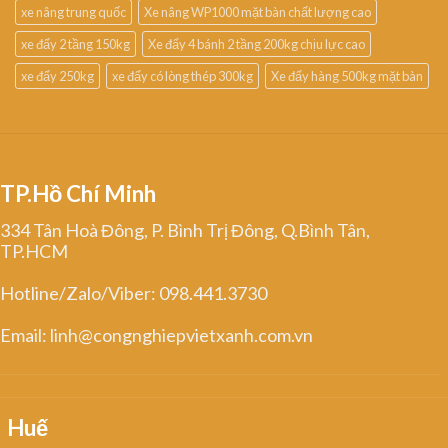
xe nâng trung quốc
Xe nâng WP1000 mặt bàn chất lượng cao
xe đẩy 2 tầng 150kg
Xe đẩy 4 bánh 2 tầng 200kg chịu lực cao
xe đẩy 250kg
xe đẩy có lòng thép 300kg
Xe đẩy hàng 500kg mặt bàn
TP.Hồ Chí Minh
334 Tân Hoà Đông, P. Bình Trị Đông, Q.Bình Tân,
TP.HCM
Hotline/Zalo/Viber: 098.441.3730
Email: linh@congnghiepvietxanh.com.vn
Huế