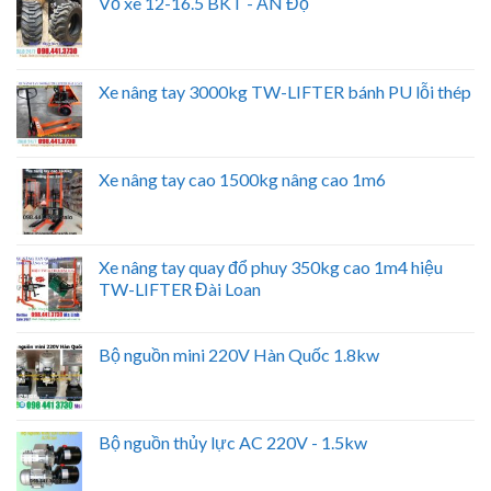
Vỏ xe 12-16.5 BKT - ẤN Độ
Xe nâng tay 3000kg TW-LIFTER bánh PU lỗi thép
Xe nâng tay cao 1500kg nâng cao 1m6
Xe nâng tay quay đổ phuy 350kg cao 1m4 hiệu
TW-LIFTER Đài Loan
Bộ nguồn mini 220V Hàn Quốc 1.8kw
Bộ nguồn thủy lực AC 220V - 1.5kw