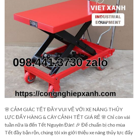
🌸 CẢM GIÁC TẾT ĐẦY VUI VẺ VỚI XE NÂNG THỦY
LỰC ĐẨY HÀNG & CÂY CẢNH TẾT GIÁ RẺ 🌸 Chỉ còn vài
tuần nữa là đến Tết Nguyên Đán! 🎉 Để chuẩn bị cho mùa
Tết đầy bận rộn, chúng tôi xin giới thiệu xe nâng thủy lực đẩy