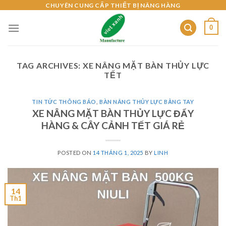
Skip
CHUYÊN CUNG CẤP THIẾT BỊ NÂNG HÀNG
to
0
content
TAG ARCHIVES:
XE NÂNG MẶT BÀN THỦY LỰC
TẾT
TIN TỨC THÔNG BÁO
,
BÀN NÂNG THỦY LỰC BẰNG TAY
XE NÂNG MẶT BÀN THỦY LỰC ĐẨY
HÀNG & CÂY CẢNH TẾT GIÁ RẺ
POSTED ON
14 THÁNG 1, 2025
BY
LINH
14
Th1