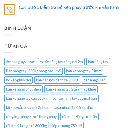
Các bước kiểm tra bộ kẹp phuy trước khi vận hành
06
Th8
BÌNH LUẬN
TỪ KHÓA
#xenangtayziczac
=> Xe nâng tay càng dài 2m
bàn nâng tay
Bàn nâng tay 350kg nâng cao 1m5
bán xe nâng tay 51mm
bo kep phuy doi
bàn nâng có bánh xe 500kg
bàn nâng điện
bán xe nâng phuy điện
bán xe nâng tay 2 tấn nhập khẩu
bán xe nâng tay cao 500kg
bán xe nâng tay cao mặt bàn
bộ kẹp gắp phuy đôi 2 phuy
casumina 815-15 lốp đặc
càng kẹp phuy đơn 1 thùng phuy
cẩu mốc động cơ 2 tấn
cẩu thuỷ lực giá rẻ 3000kg
lốp xe nâng 750-15