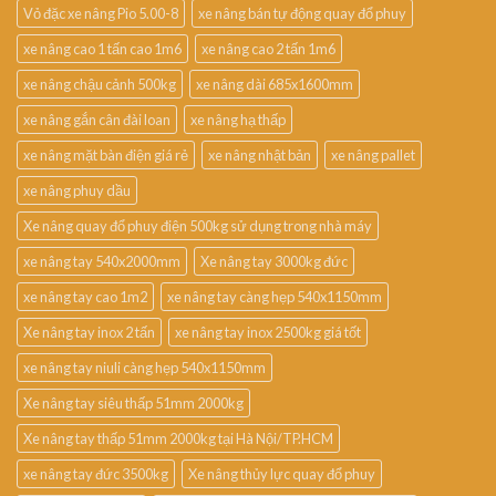
Vỏ đặc xe nâng Pio 5.00-8
xe nâng bán tự động quay đổ phuy
xe nâng cao 1 tấn cao 1m6
xe nâng cao 2 tấn 1m6
xe nâng chậu cảnh 500kg
xe nâng dài 685x1600mm
xe nâng gắn cân đài loan
xe nâng hạ thấp
xe nâng mặt bàn điện giá rẻ
xe nâng nhật bản
xe nâng pallet
xe nâng phuy dầu
Xe nâng quay đổ phuy điện 500kg sử dụng trong nhà máy
xe nâng tay 540x2000mm
Xe nâng tay 3000kg đức
xe nâng tay cao 1m2
xe nâng tay càng hẹp 540x1150mm
Xe nâng tay inox 2 tấn
xe nâng tay inox 2500kg giá tốt
xe nâng tay niuli càng hẹp 540x1150mm
Xe nâng tay siêu thấp 51mm 2000kg
Xe nâng tay thấp 51mm 2000kg tại Hà Nội/TP.HCM
xe nâng tay đức 3500kg
Xe nâng thủy lực quay đổ phuy