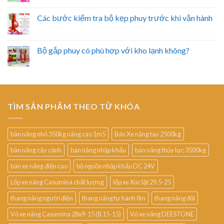
Các bước kiểm tra bộ kẹp phuy trước khi vận hành
Bộ gắp phuy có phù hợp với kho lạnh không?
TÌM SẢN PHẨM THEO TỪ KHÓA
bàn nâng nhỏ 350kg nâng cao 1m5
Bán Xe nâng tay 2500kg
bàn nâng cây cảnh
bàn nâng nhập khẩu
bàn nâng thủy lực 3500kg
bán xe nâng điện cao
bộ nguồn nhập khẩu DC 24V
Lốp xe nâng Casumina chất lượng
lốp xe Xúc lật 29.5-25
thang nâng người điện
thang nâng tự hành 8m
thang nâng đôi
Vỏ xe nâng Casumina 28x9-15 (8.15-15)
Vỏ xe nâng DEESTONE