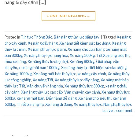
hàng & cây cảnh […]
CONTINUE READING
→
Posted in
Tin tức Thông Báo
,
Bàn nâng thủy lực bằng tay
|
Tagged
Xe nâng
cho cây cảnh
,
Xe nâng đẩy hàng
,
Xe nâng tiết kiệm sức lao động
,
Xe nâng
thủy lực mini
,
Xe nâng thủy lực giá rẻ
,
Xe nâng cho cửa hàng
,
xe nâng mặt
bàn 800kg
,
Xe nâng thủy lực hàng hóa
,
Xe nâng 300kg
,
Tết Xe nâng siêu thị
,
mua xe nâng
,
Xe nâng thủy lực tiện lợi
,
Xe nâng 800kg
,
Giải pháp vận
chuyển
,
xe nâng mặt bàn 1000kg
,
Xe nâng thủy lực tiết kiệm sức lao động
,
Xe nâng 1000kg
,
Xe nâng mặt bàn thủy lực
,
xe nâng cây cảnh
,
Xe nâng thủy
lực công nghiệp
,
Xe nâng Tết
,
Xe nâng thủy lực đẩy hàng
,
Xe nâng mặt bàn
thủy lực Tết
,
Vận chuyển hàng hóa
,
Xe nâng thủy lực 300kg
,
xe nâng chậu
cây cảnh
,
Xe nâng thủy lực cao cấp
,
Vận chuyển cây cảnh
,
Xe nâng thủy lực
500kg
,
xe nâng mặt bàn
,
Đẩy hàng dễ dàng
,
Xe nâng cho siêu thị
,
xe nâng
500kg
,
Thiết bị nâng hạ
,
Xe nâng di động
,
Xe nâng thủy lực
,
Nâng hạ thủy lực
Leave a comment