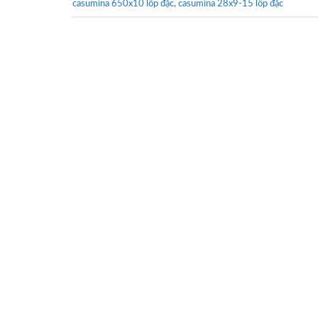
casumina 650x10 lốp đặc
,
casumina 28x9-15 lốp đặc