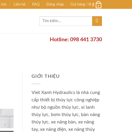
n tức
Liên hệ
FAQ
Đăng nhập
Giỏ hàng /
0
₫
0
Tìm
kiếm:
Hotline: 098 441 3730
GIỚI THIỆU
Viet Xanh Hydraulics là nhà cung
cấp thiết bị thủy lực công nghiệp
như bộ nguồn thủy lực, xi lanh
thủy lực, bơm thủy lực, bàn nâng
thủy lực, xe nâng bàn, xe nâng
tay, xe nâng điện, xe nâng thủy