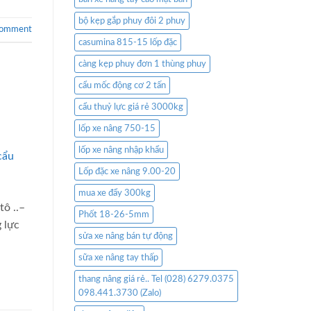
bộ kẹp gắp phuy đôi 2 phuy
comment
casumina 815-15 lốp đặc
càng kẹp phuy đơn 1 thùng phuy
cẩu mốc động cơ 2 tấn
cẩu thuỷ lực giá rẻ 3000kg
lốp xe nâng 750-15
lốp xe nâng nhập khẩu
Lốp đặc xe nâng 9.00-20
mua xe đẩy 300kg
tô ..–
Phốt 18-26-5mm
 lực
sửa xe nâng bán tự động
sữa xe nâng tay thấp
thang nâng giá rẻ.. Tel (028) 6279.0375
098.441.3730 (Zalo)