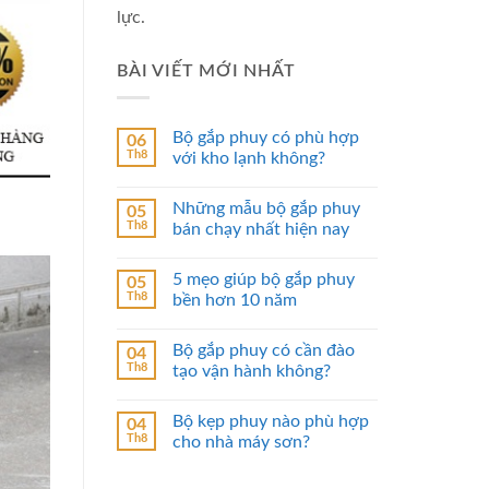
lực.
BÀI VIẾT MỚI NHẤT
Bộ gắp phuy có phù hợp
06
Th8
với kho lạnh không?
Những mẫu bộ gắp phuy
05
Th8
bán chạy nhất hiện nay
5 mẹo giúp bộ gắp phuy
05
Th8
bền hơn 10 năm
Bộ gắp phuy có cần đào
04
Th8
tạo vận hành không?
Bộ kẹp phuy nào phù hợp
04
Th8
cho nhà máy sơn?