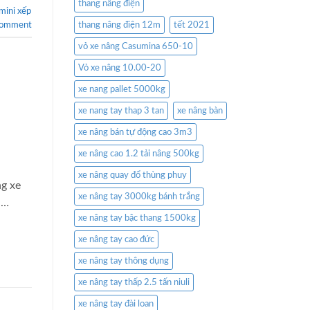
thang nâng điện
mini xếp
comment
thang nâng điện 12m
tết 2021
vỏ xe nâng Casumina 650-10
Vỏ xe nâng 10.00-20
xe nang pallet 5000kg
xe nang tay thap 3 tan
xe nâng bàn
xe nâng bán tự động cao 3m3
xe nâng cao 1.2 tải nâng 500kg
xe nâng quay đổ thùng phuy
g xe
xe nâng tay 3000kg bánh trắng
u…
xe nâng tay bậc thang 1500kg
xe nâng tay cao đức
xe nâng tay thông dụng
xe nâng tay thấp 2.5 tấn niuli
xe nâng tay đài loan