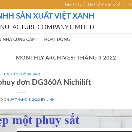
Giới thiệu
Hệ thống phân phối
Ti
NHH SẢN XUẤT VIỆT XANH
ANUFACTURE COMPANY LIMITED
N NHÀ CUNG CẤP
HOẠT ĐỘNG
MONTHLY ARCHIVES:
THÁNG 3 2022
TIN TỨC THÔNG BÁO
phuy đơn DG360A Nichilift
ED ON
29 THÁNG 3, 2022
BY
LINH