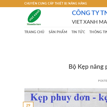
Skip
CHUYÊN CUNG CẤP THIẾT BỊ NÂNG HÀNG
to
CÔNG TY T
content
VIET XANH M
TRANG CHỦ
SẢN PHẨM
TIN TỨC
THÔNG TI
Bộ Kẹp nâng 
POST
29