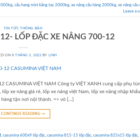
 2000kg
,
cẩu hang mini bằng tay 2000kg
,
xe nâng cẩu hàng 2000kg
,
xe nâng cẩu 
Leave a 
TIN TỨC THÔNG BÁO
12- LỐP ĐẶC XE NÂNG 700-12
ED ON
8 THÁNG 3, 2022
BY
LINH
 CASUMINA VIỆT NAM Công ty VIỆT XANH cung cấp phụ tùn
, lốp xe nâng giá rẻ, lốp xe nâng việt Nam, lốp xe nâng nhập khẩ
 hàng tận nơi nội thành. => vỏ […]
CONTINUE READING
→
đ
,
casumina 600x9 lốp đặc
,
casumina 815-15 lốp đặc
,
casumina 825x15 lốp đặc
,