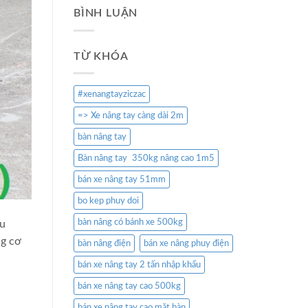
BÌNH LUẬN
TỪ KHÓA
#xenangtayziczac
=> Xe nâng tay càng dài 2m
bàn nâng tay
Bàn nâng tay 350kg nâng cao 1m5
bán xe nâng tay 51mm
bo kep phuy doi
bàn nâng có bánh xe 500kg
êu
ng cơ
bàn nâng điện
bán xe nâng phuy điện
bán xe nâng tay 2 tấn nhập khẩu
bán xe nâng tay cao 500kg
bán xe nâng tay cao mặt bàn