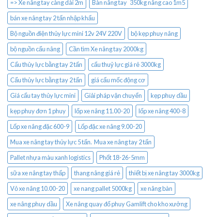
=> Xe nâng tay càng dài 2m
Bàn nâng tay 350kg nâng cao 1m5
bán xe nâng tay 2 tấn nhập khẩu
Bộ nguồn điện thủy lực mini 12v 24V 220V
bộ kẹp phuy nâng
bộ nguồn cẩu nâng
Cần tìm Xe nâng tay 2000kg
Cẩu thủy lực bằng tay 2 tấn
cẩu thuỷ lực giá rẻ 3000kg
Cẩu thủy lực bằng tay 2 tấn
giá cẩu mốc động cơ
Giá cẩu tay thủy lực mini
Giải pháp vận chuyển
kẹp phuy dầu
kẹp phuy đơn 1 phuy
lốp xe nâng 11.00-20
lốp xe nâng 400-8
Lốp xe nâng đặc 600-9
Lốp đặc xe nâng 9.00-20
Mua xe nâng tay thủy lực 5 tấn. Mua xe nâng tay 2 tấn
Pallet nhựa màu xanh logistics
Phốt 18-26-5mm
sữa xe nâng tay thấp
thang nâng giá rẻ
thiết bị xe nâng tay 3000kg
Vỏ xe nâng 10.00-20
xe nang pallet 5000kg
xe nâng bàn
xe nâng phuy dầu
Xe nâng quay đổ phuy Gamlift cho kho xưởng