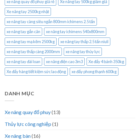
xe nâng quay đổ phuy giá rẻ
Xe nâng tay 500kg giảm giá
Xe nâng tay 2500kg nhật
xe nâng tay càng siêu ngắn 800mm ichimens 2.5 tấn
xe nâng tay gắn cân
xe nâng tay ichimens 540x800mm
xe nâng tay mạ kẽm 2500kg
xe nâng tay thấp 2.5 tấn niuli
xe nâng tay thấp càng 2000mm
xe nâng tay thủy lực
xe nâng tay đài loan
xe nâng điện cao 3m3
Xe đẩy 4 bánh 350kg
Xe đẩy hàng tiết kiệm sức lao động
xe đẩy phong thạnh 600kg
DANH MỤC
Xe nâng quay đổ phuy
(13)
Thủy lực công nghiệp
(1)
Xe nâng bàn
(16)