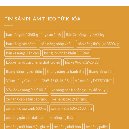
TÌM SẢN PHẨM THEO TỪ KHÓA
bàn nâng nhỏ 350kg nâng cao 1m5
Bán Xe nâng tay 2500kg
bàn nâng cây cảnh
bàn nâng nhập khẩu
bàn nâng thủy lực 3500kg
bán xe nâng điện cao
bộ nguồn nhập khẩu DC 24V
Lốp xe nâng Casumina chất lượng
lốp xe Xúc lật 29.5-25
thang nâng người điện
thang nâng tự hành 8m
thang nâng đôi
Vỏ xe nâng Casumina 28x9-15 (8.15-15)
Vỏ xe nâng DEESTONE
Vỏ đặc xe nâng Pio 5.00-8
xe nâng bán tự động quay đổ phuy
xe nâng cao 1 tấn cao 1m6
xe nâng cao 2 tấn 1m6
xe nâng chậu cảnh 500kg
xe nâng dài 685x1600mm
xe nâng gắn cân đài loan
xe nâng hạ thấp
xe nâng mặt bàn điện giá rẻ
xe nâng nhật bản
xe nâng pallet