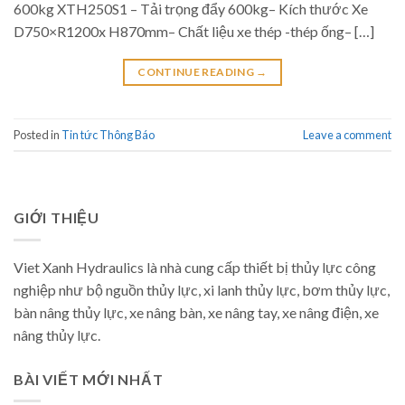
600kg XTH250S1 – Tải trọng đẩy 600kg– Kích thước Xe
D750×R1200x H870mm– Chất liệu xe thép -thép ống– […]
CONTINUE READING
→
Posted in
Tin tức Thông Báo
Leave a comment
GIỚI THIỆU
Viet Xanh Hydraulics là nhà cung cấp thiết bị thủy lực công
nghiệp như bộ nguồn thủy lực, xi lanh thủy lực, bơm thủy lực,
bàn nâng thủy lực, xe nâng bàn, xe nâng tay, xe nâng điện, xe
nâng thủy lực.
BÀI VIẾT MỚI NHẤT