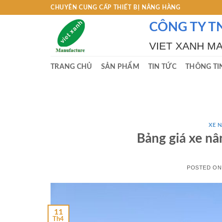
Skip
CHUYÊN CUNG CẤP THIẾT BỊ NÂNG HÀNG
to
CÔNG TY T
content
VIET XANH M
TRANG CHỦ
SẢN PHẨM
TIN TỨC
THÔNG TI
XE 
Bảng giá xe n
POSTED O
11
Th4