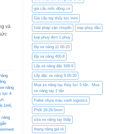
giá cẩu mốc động cơ
Giá cẩu tay thủy lực mini
ng và
Giải pháp vận chuyển
kẹp phuy dầu
 sức
kẹp phuy đơn 1 phuy
lốp xe nâng 11.00-20
lốp xe nâng 400-8
Lốp xe nâng đặc 600-9
nâng
Lốp đặc xe nâng 9.00-20
âng
Mua xe nâng tay thủy lực 5 tấn. Mua
xe nâng
xe nâng tay 2 tấn
 lực 4
ực
Pallet nhựa màu xanh logistics
ài 1m6
,
Phốt 18-26-5mm
g
e nâng
sữa xe nâng tay thấp
gắn
thang nâng giá rẻ
comment