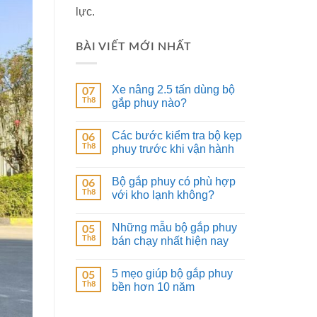
lực.
BÀI VIẾT MỚI NHẤT
Xe nâng 2.5 tấn dùng bộ
07
Th8
gắp phuy nào?
Các bước kiểm tra bộ kẹp
06
Th8
phuy trước khi vận hành
Bộ gắp phuy có phù hợp
06
Th8
với kho lạnh không?
Những mẫu bộ gắp phuy
05
Th8
bán chạy nhất hiện nay
5 mẹo giúp bộ gắp phuy
05
Th8
bền hơn 10 năm