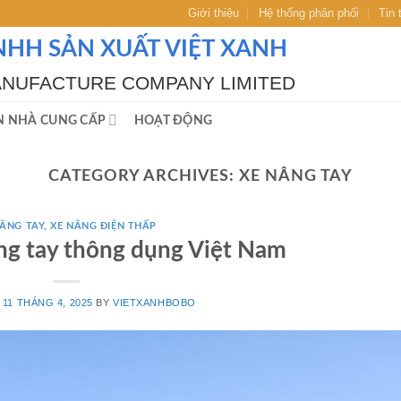
Giới thiệu
Hệ thống phân phối
Tin 
NHH SẢN XUẤT VIỆT XANH
ANUFACTURE COMPANY LIMITED
N NHÀ CUNG CẤP
HOẠT ĐỘNG
CATEGORY ARCHIVES:
XE NÂNG TAY
NÂNG TAY
,
XE NÂNG ĐIỆN THẤP
âng tay thông dụng Việt Nam
N
11 THÁNG 4, 2025
BY
VIETXANHBOBO