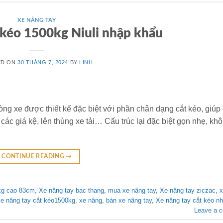
XE NÂNG TAY
 kéo 1500kg Niuli nhập khẩu
ED ON
30 THÁNG 7, 2024
BY
LINH
òng xe được thiết kế đặc biệt với phần chân dạng cắt kéo, giúp
ác giá kệ, lên thùng xe tải… Cấu trúc lại đặc biệt gọn nhẹ, kh
CONTINUE READING
→
kg cao 83cm
,
Xe nâng tay bac thang
,
mua xe nâng tay
,
Xe nâng tay ziczac
,
x
e nâng tay cắt kéo1500kg
,
xe nâng
,
bán xe nâng tay
,
Xe nâng tay cắt kéo nh
Leave a 