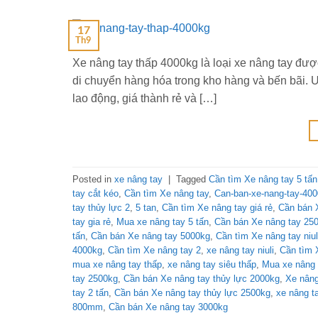
17
Th9
Xe nâng tay thấp 4000kg là loại xe nâng tay đ
di chuyển hàng hóa trong kho hàng và bến bãi. Ư
lao động, giá thành rẻ và […]
Posted in
xe nâng tay
|
Tagged
Cần tìm Xe nâng tay 5 tấn
tay cắt kéo
,
Cần tìm Xe nâng tay
,
Can-ban-xe-nang-tay-40
tay thủy lực 2
,
5 tan
,
Cần tìm Xe nâng tay giá rẻ
,
Cần bán X
tay gia rẻ
,
Mua xe nâng tay 5 tấn
,
Cần bán Xe nâng tay 25
tấn
,
Cần bán Xe nâng tay 5000kg
,
Cần tìm Xe nâng tay niul
4000kg
,
Cần tìm Xe nâng tay 2
,
xe nâng tay niuli
,
Cần tìm
mua xe nâng tay thấp
,
xe nâng tay siêu thấp
,
Mua xe nâng t
tay 2500kg
,
Cần bán Xe nâng tay thủy lực 2000kg
,
Xe nâng
tay 2 tấn
,
Cần bán Xe nâng tay thủy lực 2500kg
,
xe nâng t
800mm
,
Cần bán Xe nâng tay 3000kg