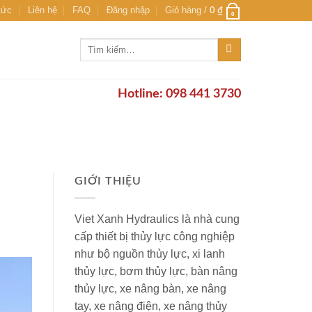
tức
Liên hệ
FAQ
Đăng nhập
Giỏ hàng /
0
₫
0
Tìm
kiếm:
Hotline: 098 441 3730
GIỚI THIỆU
Viet Xanh Hydraulics là nhà cung
cấp thiết bị thủy lực công nghiệp
như bộ nguồn thủy lực, xi lanh
thủy lực, bơm thủy lực, bàn nâng
thủy lực, xe nâng bàn, xe nâng
tay, xe nâng điện, xe nâng thủy