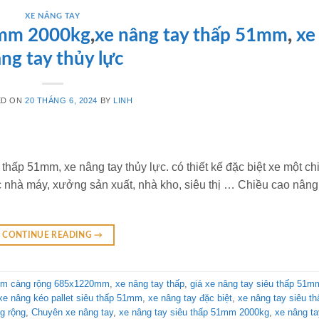
XE NÂNG TAY
1mm 2000kg
,
xe nâng tay thấp 51mm
,
xe
ng tay thủy lực
ED ON
20 THÁNG 6, 2024
BY
LINH
hấp 51mm, xe nâng tay thủy lực. có thiết kế đặc biệt xe một ch
c nhà máy, xưởng sản xuất, nhà kho, siêu thị … Chiều cao nâng
CONTINUE READING
→
1mm càng rộng 685x1220mm
,
xe nâng tay thấp
,
giá xe nâng tay siêu thấp 51m
xe nâng kéo pallet siêu thấp 51mm
,
xe nâng tay đặc biệt
,
xe nâng tay siêu th
g rộng
,
Chuyên xe nâng tay
,
xe nâng tay siêu thấp 51mm 2000kg
,
xe nâng ta