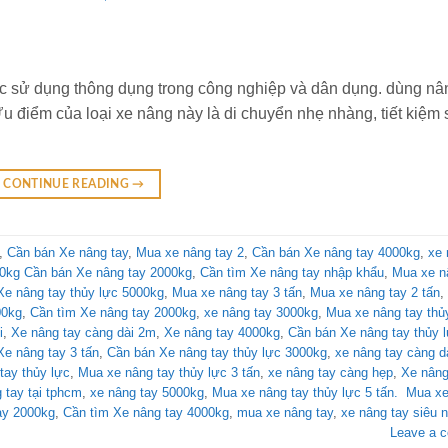
ược sử dụng thông dụng trong công nghiệp và dân dụng. dùng nâ
u điểm của loại xe nâng này là di chuyển nhẹ nhàng, tiết kiệm
CONTINUE READING
→
,
Cần bán Xe nâng tay
,
Mua xe nâng tay 2
,
Cần bán Xe nâng tay 4000kg
,
xe 
00kg Cần bán Xe nâng tay 2000kg
,
Cần tìm Xe nâng tay nhập khẩu
,
Mua xe n
e nâng tay thủy lực 5000kg
,
Mua xe nâng tay 3 tấn
,
Mua xe nâng tay 2 tấn
,
00kg
,
Cần tìm Xe nâng tay 2000kg
,
xe nâng tay 3000kg
,
Mua xe nâng tay thủy
i
,
Xe nâng tay càng dài 2m
,
Xe nâng tay 4000kg
,
Cần bán Xe nâng tay thủy l
 Xe nâng tay 3 tấn
,
Cần bán Xe nâng tay thủy lực 3000kg
,
xe nâng tay càng d
ay thủy lực
,
Mua xe nâng tay thủy lực 3 tấn
,
xe nâng tay càng hẹp
,
Xe nân
 tay tại tphcm
,
xe nâng tay 5000kg
,
Mua xe nâng tay thủy lực 5 tấn. Mua x
ay 2000kg
,
Cần tìm Xe nâng tay 4000kg
,
mua xe nâng tay
,
xe nâng tay siêu n
Leave a 