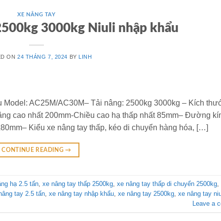
XE NÂNG TAY
2500kg 3000kg Niuli nhập khẩu
ED ON
24 THÁNG 7, 2024
BY
LINH
ẩu Model: AC25M/AC30M– Tải nâng: 2500kg 3000kg – Kích thư
nâng cao nhất 200mm-Chiều cao hạ thấp nhất 85mm– Đường kí
mm– Kiểu xe nâng tay thấp, kéo di chuyển hàng hóa, […]
CONTINUE READING
→
ng hạ 2.5 tấn
,
xe nâng tay thấp 2500kg
,
xe nâng tay thấp di chuyển 2500kg
,
nâng tay 2.5 tấn
,
xe nâng tay nhập khẩu
,
xe nâng tay 2500kg
,
xe nâng tay niu
Leave a 