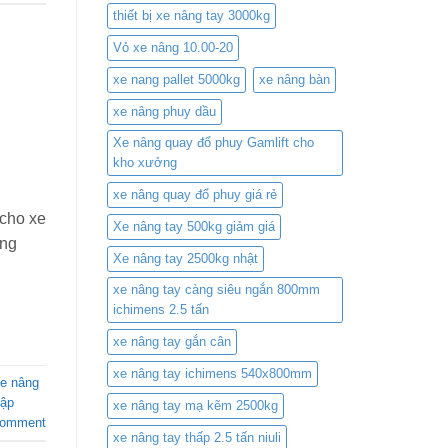
thiết bị xe nâng tay 3000kg
Vỏ xe nâng 10.00-20
xe nang pallet 5000kg
xe nâng bàn
xe nâng phuy dầu
Xe nâng quay đổ phuy Gamlift cho
kho xưởng
xe nâng quay đổ phuy giá rẻ
 cho xe
Xe nâng tay 500kg giảm giá
ông
Xe nâng tay 2500kg nhật
xe nâng tay càng siêu ngắn 800mm
ichimens 2.5 tấn
xe nâng tay gắn cân
xe nâng tay ichimens 540x800mm
e nâng
ập
xe nâng tay mạ kẽm 2500kg
comment
xe nâng tay thấp 2.5 tấn niuli