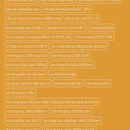
bán xe nâng điện cao
bộ nguồn nhập khẩu DC 24V
Lốp xe nâng Casumina chất lượng
lốp xe Xúc lật 29.5-25
thang nâng người điện
thang nâng tự hành 8m
thang nâng đôi
Vỏ xe nâng Casumina 28x9-15 (8.15-15)
Vỏ xe nâng DEESTONE
Vỏ đặc xe nâng Pio 5.00-8
xe nâng bán tự động quay đổ phuy
xe nâng cao 1 tấn cao 1m6
xe nâng cao 2 tấn 1m6
xe nâng chậu cảnh 500kg
xe nâng dài 685x1600mm
xe nâng gắn cân đài loan
xe nâng hạ thấp
xe nâng mặt bàn điện giá rẻ
xe nâng nhật bản
xe nâng pallet
xe nâng phuy dầu
Xe nâng quay đổ phuy điện 500kg sử dụng trong nhà máy
xe nâng tay 540x2000mm
Xe nâng tay 3000kg đức
xe nâng tay cao 1m2
xe nâng tay càng hẹp 540x1150mm
Xe nâng tay inox 2 tấn
xe nâng tay inox 2500kg giá tốt