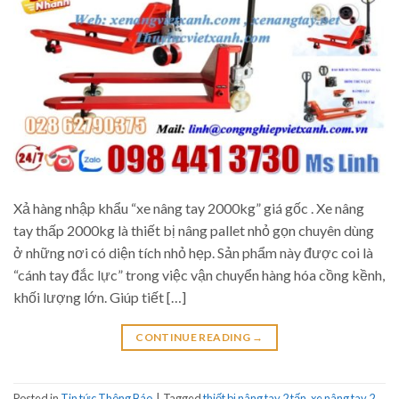
Xả hàng nhập khẩu “xe nâng tay 2000kg” giá gốc . Xe nâng
tay thấp 2000kg là thiết bị nâng pallet nhỏ gọn chuyên dùng
ở những nơi có diện tích nhỏ hẹp. Sản phẩm này được coi là
“cánh tay đắc lực” trong việc vận chuyển hàng hóa cồng kềnh,
khối lượng lớn. Giúp tiết […]
CONTINUE READING
→
Posted in
Tin tức Thông Báo
|
Tagged
thiết bị nâng tay 2 tấn
,
xe nâng tay 2