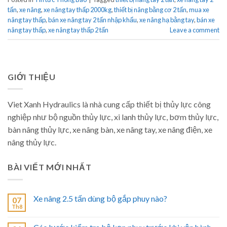
tấn
,
xe nâng
,
xe nâng tay thấp 2000kg
,
thiết bị nâng bằng cơ 2 tấn
,
mua xe
nâng tay thấp
,
bán xe nâng tay 2 tấn nhập khẩu
,
xe nâng hạ bằng tay
,
bán xe
nâng tay thấp
,
xe nâng tay thấp 2 tấn
Leave a comment
GIỚI THIỆU
Viet Xanh Hydraulics là nhà cung cấp thiết bị thủy lực công
nghiệp như bộ nguồn thủy lực, xi lanh thủy lực, bơm thủy lực,
bàn nâng thủy lực, xe nâng bàn, xe nâng tay, xe nâng điện, xe
nâng thủy lực.
BÀI VIẾT MỚI NHẤT
Xe nâng 2.5 tấn dùng bộ gắp phuy nào?
07
Th8