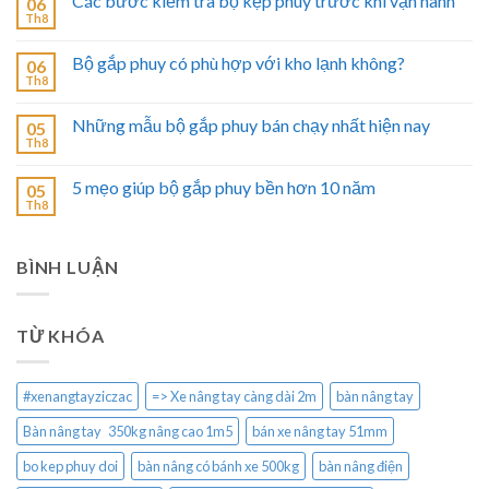
Các bước kiểm tra bộ kẹp phuy trước khi vận hành
06
Th8
Bộ gắp phuy có phù hợp với kho lạnh không?
06
Th8
Những mẫu bộ gắp phuy bán chạy nhất hiện nay
05
Th8
5 mẹo giúp bộ gắp phuy bền hơn 10 năm
05
Th8
BÌNH LUẬN
TỪ KHÓA
#xenangtayziczac
=> Xe nâng tay càng dài 2m
bàn nâng tay
Bàn nâng tay 350kg nâng cao 1m5
bán xe nâng tay 51mm
bo kep phuy doi
bàn nâng có bánh xe 500kg
bàn nâng điện