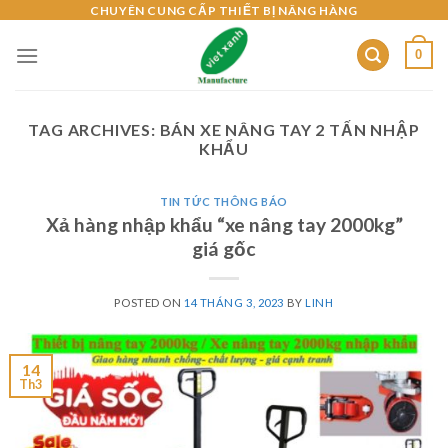
Skip
CHUYÊN CUNG CẤP THIẾT BỊ NÂNG HÀNG
to
0
content
TAG ARCHIVES:
BÁN XE NÂNG TAY 2 TẤN NHẬP
KHẨU
TIN TỨC THÔNG BÁO
Xả hàng nhập khẩu “xe nâng tay 2000kg”
giá gốc
POSTED ON
14 THÁNG 3, 2023
BY
LINH
14
Th3