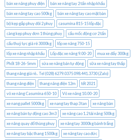
bán xe nâng phuy điện
bán xe nâng tay 2 tấn nhập khẩu
bán xe nâng tay cao 500kg
bán xe nâng tay cao mặt bàn
bộ kẹp gắp phuy đôi 2 phuy
casumina 815-15 lốp đặc
càng kẹp phuy đơn 1 thùng phuy
cẩu mốc động cơ 2 tấn
cẩu thuỷ lực giá rẻ 3000kg
lốp xe nâng 750-15
lốp xe nâng nhập khẩu
Lốp đặc xe nâng 9.00-20
mua xe đẩy 300kg
Phốt 18-26-5mm
sửa xe nâng bán tự động
sữa xe nâng tay thấp
thang nâng giá rẻ.. Tel (028) 6279.0375 098.441.3730 (Zalo)
thang nâng điện
thang nâng điện 12m
tết 2021
vỏ xe nâng Casumina 650-10
Vỏ xe nâng 10.00-20
xe nang pallet 5000kg
xe nang tay thap 3 tan
xe nâng bàn
xe nâng bán tự động cao 3m3
xe nâng cao 1.2 tải nâng 500kg
xe nâng quay đổ thùng phuy
xe nâng tay 3000kg bánh trắng
xe nâng tay bậc thang 1500kg
xe nâng tay cao đức