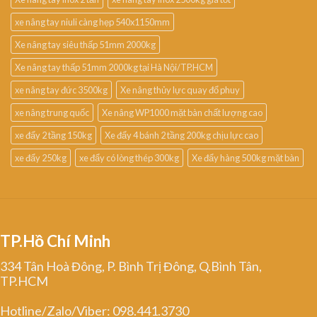
xe nâng tay niuli càng hẹp 540x1150mm
Xe nâng tay siêu thấp 51mm 2000kg
Xe nâng tay thấp 51mm 2000kg tại Hà Nội/TP.HCM
xe nâng tay đức 3500kg
Xe nâng thủy lực quay đổ phuy
xe nâng trung quốc
Xe nâng WP1000 mặt bàn chất lượng cao
xe đẩy 2 tầng 150kg
Xe đẩy 4 bánh 2 tầng 200kg chịu lực cao
xe đẩy 250kg
xe đẩy có lòng thép 300kg
Xe đẩy hàng 500kg mặt bàn
TP.Hồ Chí Minh
334 Tân Hoà Đông, P. Bình Trị Đông, Q.Bình Tân,
TP.HCM
Hotline/Zalo/Viber: 098.441.3730