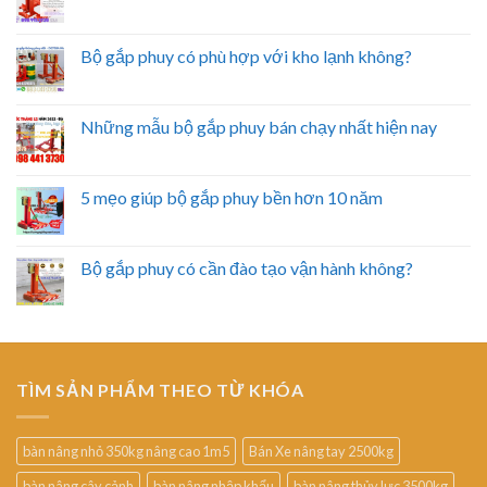
Bộ gắp phuy có phù hợp với kho lạnh không?
Những mẫu bộ gắp phuy bán chạy nhất hiện nay
5 mẹo giúp bộ gắp phuy bền hơn 10 năm
Bộ gắp phuy có cần đào tạo vận hành không?
TÌM SẢN PHẨM THEO TỪ KHÓA
bàn nâng nhỏ 350kg nâng cao 1m5
Bán Xe nâng tay 2500kg
bàn nâng cây cảnh
bàn nâng nhập khẩu
bàn nâng thủy lực 3500kg