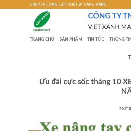
Skip
CHUYÊN CUNG CẤP THIẾT BỊ NÂNG HÀNG
to
CÔNG TY T
content
VIET XANH M
TRANG CHỦ
SẢN PHẨM
TIN TỨC
THÔNG TI
Ưu đãi cực sốc tháng 
NÂ
POSTE