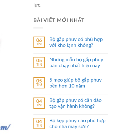
lực.
BÀI VIẾT MỚI NHẤT
Bộ gắp phuy có phù hợp
06
Th8
với kho lạnh không?
Những mẫu bộ gắp phuy
05
Th8
bán chạy nhất hiện nay
5 mẹo giúp bộ gắp phuy
05
Th8
bền hơn 10 năm
Bộ gắp phuy có cần đào
04
Th8
tạo vận hành không?
Bộ kẹp phuy nào phù hợp
04
Th8
cho nhà máy sơn?