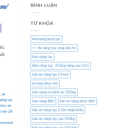
BÌNH LUẬN
TỪ KHÓA
#xenangtayziczac
ÂNG
=> Xe nâng tay càng dài 2m
hất
bàn nâng tay
Bàn nâng tay 350kg nâng cao 1m5
bán xe nâng tay 51mm
bo kep phuy doi
bàn nâng có bánh xe 500kg
,
xe
nâng tay
bàn nâng điện
bán xe nâng phuy điện
00mm
,
xe
bán xe nâng tay 2 tấn nhập khẩu
 tay cắt
bán xe nâng tay cao 500kg
comment
bán xe nâng tay cao mặt bàn