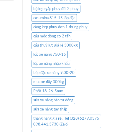
bộ kẹp gắp phuy đôi 2 phuy
casumina 815-15 lốp đặc
càng kẹp phuy đơn 1 thùng phuy
cẩu mốc động cơ 2 tấn
cẩu thuỷ lực giá rẻ 3000kg
lốp xe nâng 750-15
lốp xe nâng nhập khẩu
Lốp đặc xe nâng 9.00-20
mua xe đẩy 300kg
Phốt 18-26-5mm
sửa xe nâng bán tự động
sữa xe nâng tay thấp
thang nâng giá rẻ.. Tel (028) 6279.0375
098.441.3730 (Zalo)