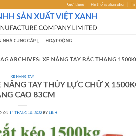
Giới thiệu
Hệ thống phân phối
Ti
NHH SẢN XUẤT VIỆT XANH
ANUFACTURE COMPANY LIMITED
N NHÀ CUNG CẤP
HOẠT ĐỘNG
TAG ARCHIVES:
XE NÂNG TAY BẬC THANG 1500K
XE NÂNG TAY
10 XE NÂNG TAY THỦY LỰC CHỮ X 1500
NG CAO 83CM
D ON
14 THÁNG 10, 2022
BY
LINH