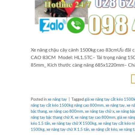
Xe nâng chậu cây cảnh 1500kg cao 83cmƯu đãi 
CAO 83CM Model: HL1.5TC– Tải trọng nâng 1500
85mm_ Kích thước càng nâng 685x1220mm– Chất
Posted in
xe nâng tay
|
Tagged
giá xe nâng tay cắt kéo 1500
nâng tay cắt kéo 1500kg nâng cao 800mm
,
xe nâng tay
,
xe n
bậc thang
,
xe nâng cao 800mm
,
xe nâng tay chữ x
,
xe nâng bậ
nâng tay bậc thang chữ X
,
xe nâng tay cao 800mm
,
giá xe nân
kéo 1.5 tấn
,
xe nâng tay chữ X 1500kg
,
xe nâng tay cắt kéo nic
1500kg
,
xe nâng tay chữ X 1.5 tấn
,
xe nâng cắt kéo
,
xe nâng 