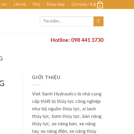
n tức
Liên hệ
FAQ
Đăng nhập
Giỏ hàng /
0
₫
0
Tìm
kiếm:
Hotline: 098 441 3730
G
GIỚI THIỆU
KG
Viet Xanh Hydraulics là nhà cung
cấp thiết bị thủy lực công nghiệp
như bộ nguồn thủy lực, xi lanh
thủy lực, bơm thủy lực, bàn nâng
thủy lực, xe nâng bàn, xe nâng
tay, xe nâng điện, xe nâng thủy