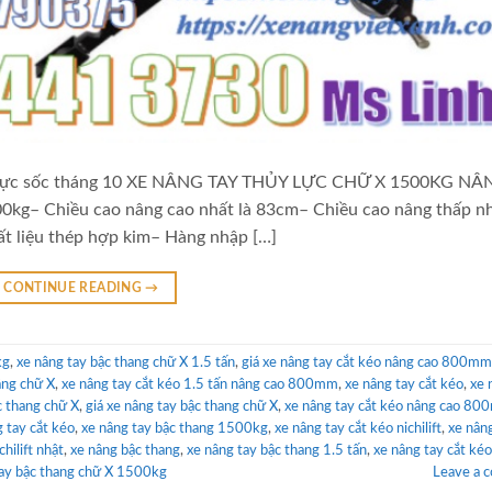
cực sốc tháng 10 XE NÂNG TAY THỦY LỰC CHỮ X 1500KG N
kg– Chiều cao nâng cao nhất là 83cm– Chiều cao nâng thấp n
 liệu thép hợp kim– Hàng nhập […]
CONTINUE READING
→
kg
,
xe nâng tay bậc thang chữ X 1.5 tấn
,
giá xe nâng tay cắt kéo nâng cao 800mm
âng chữ X
,
xe nâng tay cắt kéo 1.5 tấn nâng cao 800mm
,
xe nâng tay cắt kéo
,
xe 
c thang chữ X
,
giá xe nâng tay bậc thang chữ X
,
xe nâng tay cắt kéo nâng cao 8
g tay cắt kéo
,
xe nâng tay bậc thang 1500kg
,
xe nâng tay cắt kéo nichilift
,
xe nâng
hilift nhật
,
xe nâng bậc thang
,
xe nâng tay bậc thang 1.5 tấn
,
xe nâng tay cắt kéo
tay bậc thang chữ X 1500kg
Leave a 