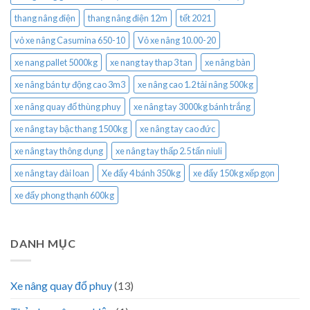
thang nâng điện
thang nâng điện 12m
tết 2021
vỏ xe nâng Casumina 650-10
Vỏ xe nâng 10.00-20
xe nang pallet 5000kg
xe nang tay thap 3 tan
xe nâng bàn
xe nâng bán tự động cao 3m3
xe nâng cao 1.2 tải nâng 500kg
xe nâng quay đổ thùng phuy
xe nâng tay 3000kg bánh trắng
xe nâng tay bậc thang 1500kg
xe nâng tay cao đức
xe nâng tay thông dụng
xe nâng tay thấp 2.5 tấn niuli
xe nâng tay đài loan
Xe đẩy 4 bánh 350kg
xe đẩy 150kg xếp gọn
xe đẩy phong thạnh 600kg
DANH MỤC
Xe nâng quay đổ phuy
(13)