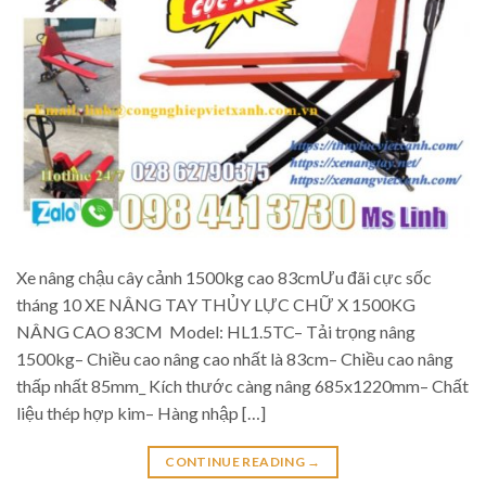
Xe nâng chậu cây cảnh 1500kg cao 83cmƯu đãi cực sốc
tháng 10 XE NÂNG TAY THỦY LỰC CHỮ X 1500KG
NÂNG CAO 83CM Model: HL1.5TC– Tải trọng nâng
1500kg– Chiều cao nâng cao nhất là 83cm– Chiều cao nâng
thấp nhất 85mm_ Kích thước càng nâng 685x1220mm– Chất
liệu thép hợp kim– Hàng nhập […]
CONTINUE READING
→