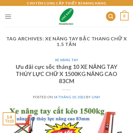
Skip
CHUYÊN CUNG CẤP THIẾT BỊ NÂNG HÀNG
to
0
content
TAG ARCHIVES:
XE NÂNG TAY BẬC THANG CHỮ X
1.5 TẤN
XE NÂNG TAY
Ưu đãi cực sốc tháng 10 XE NÂNG TAY
THỦY LỰC CHỮ X 1500KG NÂNG CAO
83CM
POSTED ON
14 THÁNG 10, 2022
BY
LINH
14
Th10