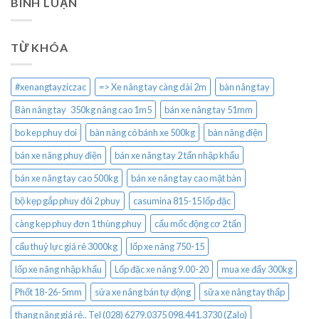
BÌNH LUẬN
TỪ KHÓA
#xenangtayziczac
=> Xe nâng tay càng dài 2m
bàn nâng tay
Bàn nâng tay 350kg nâng cao 1m5
bán xe nâng tay 51mm
bo kep phuy doi
bàn nâng có bánh xe 500kg
bàn nâng điện
bán xe nâng phuy điện
bán xe nâng tay 2 tấn nhập khẩu
bán xe nâng tay cao 500kg
bán xe nâng tay cao mặt bàn
bộ kẹp gắp phuy đôi 2 phuy
casumina 815-15 lốp đặc
càng kẹp phuy đơn 1 thùng phuy
cẩu mốc động cơ 2 tấn
cẩu thuỷ lực giá rẻ 3000kg
lốp xe nâng 750-15
lốp xe nâng nhập khẩu
Lốp đặc xe nâng 9.00-20
mua xe đẩy 300kg
Phốt 18-26-5mm
sửa xe nâng bán tự động
sữa xe nâng tay thấp
thang nâng giá rẻ.. Tel (028) 6279.0375 098.441.3730 (Zalo)