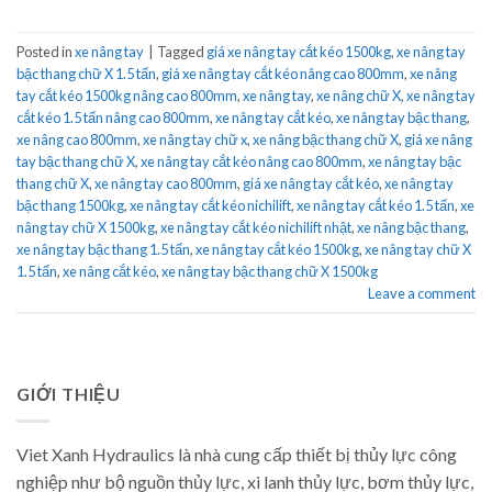
Posted in
xe nâng tay
|
Tagged
giá xe nâng tay cắt kéo 1500kg
,
xe nâng tay
bậc thang chữ X 1.5 tấn
,
giá xe nâng tay cắt kéo nâng cao 800mm
,
xe nâng
tay cắt kéo 1500kg nâng cao 800mm
,
xe nâng tay
,
xe nâng chữ X
,
xe nâng tay
cắt kéo 1.5 tấn nâng cao 800mm
,
xe nâng tay cắt kéo
,
xe nâng tay bậc thang
,
xe nâng cao 800mm
,
xe nâng tay chữ x
,
xe nâng bậc thang chữ X
,
giá xe nâng
tay bậc thang chữ X
,
xe nâng tay cắt kéo nâng cao 800mm
,
xe nâng tay bậc
thang chữ X
,
xe nâng tay cao 800mm
,
giá xe nâng tay cắt kéo
,
xe nâng tay
bậc thang 1500kg
,
xe nâng tay cắt kéo nichilift
,
xe nâng tay cắt kéo 1.5 tấn
,
xe
nâng tay chữ X 1500kg
,
xe nâng tay cắt kéo nichilift nhật
,
xe nâng bậc thang
,
xe nâng tay bậc thang 1.5 tấn
,
xe nâng tay cắt kéo 1500kg
,
xe nâng tay chữ X
1.5 tấn
,
xe nâng cắt kéo
,
xe nâng tay bậc thang chữ X 1500kg
Leave a comment
GIỚI THIỆU
Viet Xanh Hydraulics là nhà cung cấp thiết bị thủy lực công
nghiệp như bộ nguồn thủy lực, xi lanh thủy lực, bơm thủy lực,