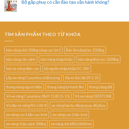
Bộ gắp phuy có cần đào tạo vận hành không?
TÌM SẢN PHẨM THEO TỪ KHÓA
bàn nâng nhỏ 350kg nâng cao 1m5
Bán Xe nâng tay 2500kg
bàn nâng cây cảnh
bàn nâng nhập khẩu
bàn nâng thủy lực 3500kg
bán xe nâng điện cao
bộ nguồn nhập khẩu DC 24V
Lốp xe nâng Casumina chất lượng
lốp xe Xúc lật 29.5-25
thang nâng người điện
thang nâng tự hành 8m
thang nâng đôi
Vỏ xe nâng Casumina 28x9-15 (8.15-15)
Vỏ xe nâng DEESTONE
Vỏ đặc xe nâng Pio 5.00-8
xe nâng bán tự động quay đổ phuy
xe nâng cao 1 tấn cao 1m6
xe nâng cao 2 tấn 1m6
xe nâng chậu cảnh 500kg
xe nâng dài 685x1600mm