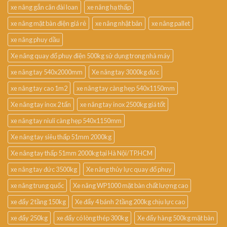
xe nâng gắn cân đài loan
xe nâng hạ thấp
xe nâng mặt bàn điện giá rẻ
xe nâng nhật bản
xe nâng pallet
xe nâng phuy dầu
Xe nâng quay đổ phuy điện 500kg sử dụng trong nhà máy
xe nâng tay 540x2000mm
Xe nâng tay 3000kg đức
xe nâng tay cao 1m2
xe nâng tay càng hẹp 540x1150mm
Xe nâng tay inox 2 tấn
xe nâng tay inox 2500kg giá tốt
xe nâng tay niuli càng hẹp 540x1150mm
Xe nâng tay siêu thấp 51mm 2000kg
Xe nâng tay thấp 51mm 2000kg tại Hà Nội/TP.HCM
xe nâng tay đức 3500kg
Xe nâng thủy lực quay đổ phuy
xe nâng trung quốc
Xe nâng WP1000 mặt bàn chất lượng cao
xe đẩy 2 tầng 150kg
Xe đẩy 4 bánh 2 tầng 200kg chịu lực cao
xe đẩy 250kg
xe đẩy có lòng thép 300kg
Xe đẩy hàng 500kg mặt bàn