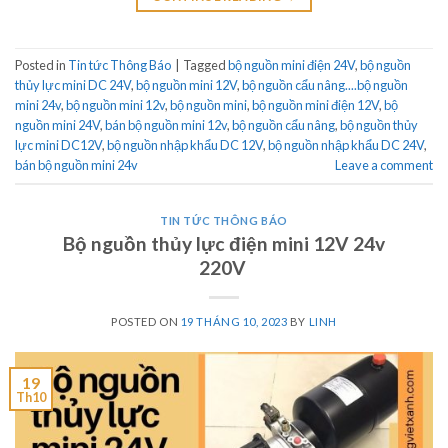
Posted in
Tin tức Thông Báo
|
Tagged
bộ nguồn mini điện 24V
,
bộ nguồn
thủy lực mini DC 24V
,
bộ nguồn mini 12V
,
bộ nguồn cẩu nâng....bộ nguồn
mini 24v
,
bộ nguồn mini 12v
,
bộ nguồn mini
,
bộ nguồn mini điện 12V
,
bộ
nguồn mini 24V
,
bán bộ nguồn mini 12v
,
bộ nguồn cẩu nâng
,
bộ nguồn thủy
lực mini DC12V
,
bộ nguồn nhập khẩu DC 12V
,
bộ nguồn nhập khẩu DC 24V
,
bán bộ nguồn mini 24v
Leave a comment
TIN TỨC THÔNG BÁO
Bộ nguồn thủy lực điện mini 12V 24v
220V
POSTED ON
19 THÁNG 10, 2023
BY
LINH
19
Th10