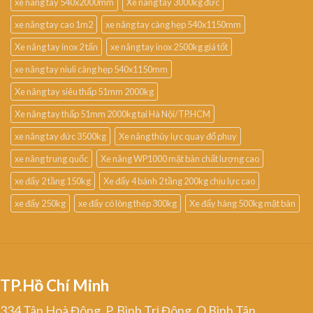
xe nâng tay 540x2000mm
Xe nâng tay 3000kg đức
xe nâng tay cao 1m2
xe nâng tay càng hẹp 540x1150mm
Xe nâng tay inox 2 tấn
xe nâng tay inox 2500kg giá tốt
xe nâng tay niuli càng hẹp 540x1150mm
Xe nâng tay siêu thấp 51mm 2000kg
Xe nâng tay thấp 51mm 2000kg tại Hà Nội/TP.HCM
xe nâng tay đức 3500kg
Xe nâng thủy lực quay đổ phuy
xe nâng trung quốc
Xe nâng WP1000 mặt bàn chất lượng cao
xe đẩy 2 tầng 150kg
Xe đẩy 4 bánh 2 tầng 200kg chịu lực cao
xe đẩy 250kg
xe đẩy có lòng thép 300kg
Xe đẩy hàng 500kg mặt bàn
TP.Hồ Chí Minh
334 Tân Hoà Đông, P. Bình Trị Đông, Q.Bình Tân,