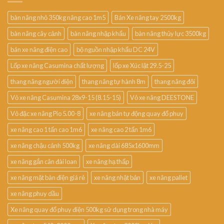
bàn nâng nhỏ 350kg nâng cao 1m5
Bán Xe nâng tay 2500kg
bàn nâng cây cảnh
bàn nâng nhập khẩu
bàn nâng thủy lực 3500kg
bán xe nâng điện cao
bộ nguồn nhập khẩu DC 24V
Lốp xe nâng Casumina chất lượng
lốp xe Xúc lật 29.5-25
thang nâng người điện
thang nâng tự hành 8m
thang nâng đôi
Vỏ xe nâng Casumina 28x9-15 (8.15-15)
Vỏ xe nâng DEESTONE
Vỏ đặc xe nâng Pio 5.00-8
xe nâng bán tự động quay đổ phuy
xe nâng cao 1 tấn cao 1m6
xe nâng cao 2 tấn 1m6
xe nâng chậu cảnh 500kg
xe nâng dài 685x1600mm
xe nâng gắn cân đài loan
xe nâng hạ thấp
xe nâng mặt bàn điện giá rẻ
xe nâng nhật bản
xe nâng pallet
xe nâng phuy dầu
Xe nâng quay đổ phuy điện 500kg sử dụng trong nhà máy