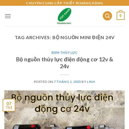
Skip
CHUYÊN CUNG CẤP THIẾT BỊ NÂNG HÀNG
to
0
content
TAG ARCHIVES:
BỘ NGUỒN MINI ĐIỆN 24V
BƠM THỦY LỰC
Bộ nguồn thủy lực điện động cơ 12v &
24v
POSTED ON
7 THÁNG 1, 2025
BY
LINH
07
Th1