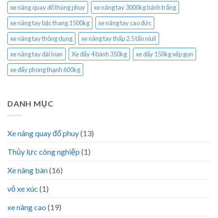
xe nâng quay đổ thùng phuy
xe nâng tay 3000kg bánh trắng
xe nâng tay bậc thang 1500kg
xe nâng tay cao đức
xe nâng tay thông dụng
xe nâng tay thấp 2.5 tấn niuli
xe nâng tay đài loan
Xe đẩy 4 bánh 350kg
xe đẩy 150kg xếp gọn
xe đẩy phong thạnh 600kg
DANH MỤC
Xe nâng quay đổ phuy
(13)
Thủy lực công nghiệp
(1)
Xe nâng bàn
(16)
vỏ xe xúc
(1)
xe nâng cao
(19)