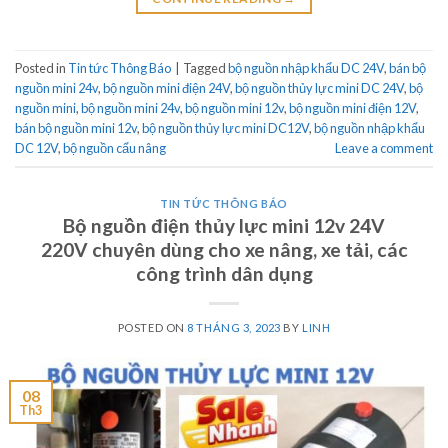
Posted in
Tin tức Thông Báo
|
Tagged
bộ nguồn nhập khẩu DC 24V
,
bán bộ
nguồn mini 24v
,
bộ nguồn mini điện 24V
,
bộ nguồn thủy lực mini DC 24V
,
bộ
nguồn mini
,
bộ nguồn mini 24v
,
bộ nguồn mini 12v
,
bộ nguồn mini điện 12V
,
bán bộ nguồn mini 12v
,
bộ nguồn thủy lực mini DC12V
,
bộ nguồn nhập khẩu
DC 12V
,
bộ nguồn cẩu nâng
Leave a comment
TIN TỨC THÔNG BÁO
Bộ nguồn điện thủy lực mini 12v 24V
220V chuyên dùng cho xe nâng, xe tải, các
công trình dân dụng
POSTED ON
8 THÁNG 3, 2023
BY
LINH
08
Th3