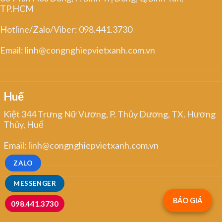
TP.HCM
Hotline/Zalo/Viber: 098.441.3730
Email: linh@congnghiepvietxanh.com.vn
Huế
Kiệt 344 Trưng Nữ Vương, P. Thủy Dương, TX. Hương
Thủy, Huế
Email: linh@congnghiepvietxanh.com.vn
ZALO
MESSENGER
BÁO GIÁ
098.441.3730