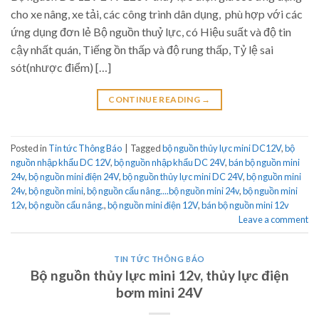
cho xe nâng, xe tải, các công trình dân dụng, phù hợp với các
ứng dụng đơn lẻ Bộ nguồn thuỷ lực, có Hiệu suất và độ tin
cậy nhất quán, Tiếng ồn thấp và độ rung thấp, Tỷ lệ sai
sót(nhược điểm) […]
CONTINUE READING
→
Posted in
Tin tức Thông Báo
|
Tagged
bộ nguồn thủy lực mini DC12V
,
bộ
nguồn nhập khẩu DC 12V
,
bộ nguồn nhập khẩu DC 24V
,
bán bộ nguồn mini
24v
,
bộ nguồn mini điện 24V
,
bộ nguồn thủy lực mini DC 24V
,
bộ nguồn mini
24v
,
bộ nguồn mini
,
bộ nguồn cẩu nâng....bộ nguồn mini 24v
,
bộ nguồn mini
12v
,
bộ nguồn cẩu nâng.
,
bộ nguồn mini điện 12V
,
bán bộ nguồn mini 12v
Leave a comment
TIN TỨC THÔNG BÁO
Bộ nguồn thủy lực mini 12v, thủy lực điện
bơm mini 24V