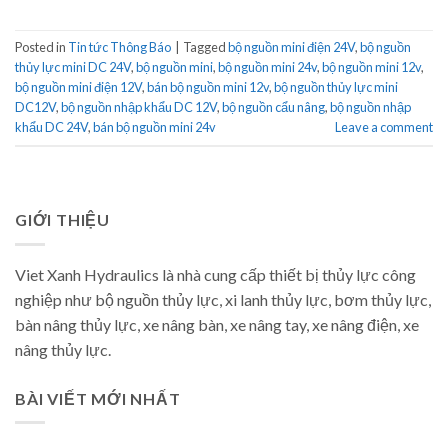
Posted in
Tin tức Thông Báo
|
Tagged
bộ nguồn mini điện 24V
,
bộ nguồn
thủy lực mini DC 24V
,
bộ nguồn mini
,
bộ nguồn mini 24v
,
bộ nguồn mini 12v
,
bộ nguồn mini điện 12V
,
bán bộ nguồn mini 12v
,
bộ nguồn thủy lực mini
DC12V
,
bộ nguồn nhập khẩu DC 12V
,
bộ nguồn cẩu nâng
,
bộ nguồn nhập
khẩu DC 24V
,
bán bộ nguồn mini 24v
Leave a comment
GIỚI THIỆU
Viet Xanh Hydraulics là nhà cung cấp thiết bị thủy lực công
nghiệp như bộ nguồn thủy lực, xi lanh thủy lực, bơm thủy lực,
bàn nâng thủy lực, xe nâng bàn, xe nâng tay, xe nâng điện, xe
nâng thủy lực.
BÀI VIẾT MỚI NHẤT