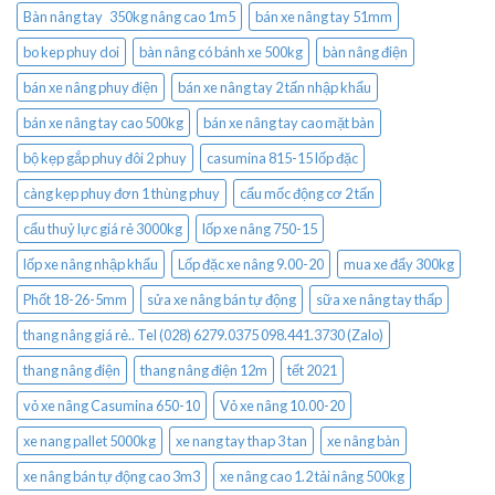
Bàn nâng tay 350kg nâng cao 1m5
bán xe nâng tay 51mm
bo kep phuy doi
bàn nâng có bánh xe 500kg
bàn nâng điện
bán xe nâng phuy điện
bán xe nâng tay 2 tấn nhập khẩu
bán xe nâng tay cao 500kg
bán xe nâng tay cao mặt bàn
bộ kẹp gắp phuy đôi 2 phuy
casumina 815-15 lốp đặc
càng kẹp phuy đơn 1 thùng phuy
cẩu mốc động cơ 2 tấn
cẩu thuỷ lực giá rẻ 3000kg
lốp xe nâng 750-15
lốp xe nâng nhập khẩu
Lốp đặc xe nâng 9.00-20
mua xe đẩy 300kg
Phốt 18-26-5mm
sửa xe nâng bán tự động
sữa xe nâng tay thấp
thang nâng giá rẻ.. Tel (028) 6279.0375 098.441.3730 (Zalo)
thang nâng điện
thang nâng điện 12m
tết 2021
vỏ xe nâng Casumina 650-10
Vỏ xe nâng 10.00-20
xe nang pallet 5000kg
xe nang tay thap 3 tan
xe nâng bàn
xe nâng bán tự động cao 3m3
xe nâng cao 1.2 tải nâng 500kg