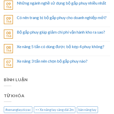
Những ngành nghề sử dụng bộ gắp phuy nhiều nhất
09
Th8
Có nên trang bị bộ gắp phuy cho doanh nghiệp mới?
09
Th8
Bộ gắp phuy giúp giảm chi phí vận hành kho ra sao?
08
Th8
Xe nâng 5 tấn có dùng được bộ kẹp 4 phuy không?
08
Th8
Xe nâng 3 tấn nên chọn bộ gắp phuy nào?
07
Th8
BÌNH LUẬN
TỪ KHÓA
#xenangtayziczac
=> Xe nâng tay càng dài 2m
bàn nâng tay