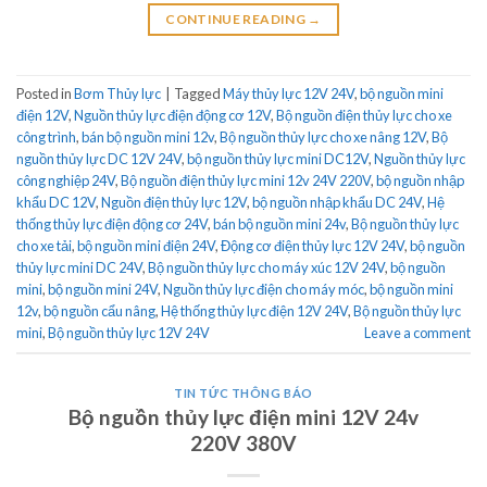
CONTINUE READING
→
Posted in
Bơm Thủy lực
|
Tagged
Máy thủy lực 12V 24V
,
bộ nguồn mini
điện 12V
,
Nguồn thủy lực điện động cơ 12V
,
Bộ nguồn điện thủy lực cho xe
công trình
,
bán bộ nguồn mini 12v
,
Bộ nguồn thủy lực cho xe nâng 12V
,
Bộ
nguồn thủy lực DC 12V 24V
,
bộ nguồn thủy lực mini DC12V
,
Nguồn thủy lực
công nghiệp 24V
,
Bộ nguồn điện thủy lực mini 12v 24V 220V
,
bộ nguồn nhập
khẩu DC 12V
,
Nguồn điện thủy lực 12V
,
bộ nguồn nhập khẩu DC 24V
,
Hệ
thống thủy lực điện động cơ 24V
,
bán bộ nguồn mini 24v
,
Bộ nguồn thủy lực
cho xe tải
,
bộ nguồn mini điện 24V
,
Động cơ điện thủy lực 12V 24V
,
bộ nguồn
thủy lực mini DC 24V
,
Bộ nguồn thủy lực cho máy xúc 12V 24V
,
bộ nguồn
mini
,
bộ nguồn mini 24V
,
Nguồn thủy lực điện cho máy móc
,
bộ nguồn mini
12v
,
bộ nguồn cẩu nâng
,
Hệ thống thủy lực điện 12V 24V
,
Bộ nguồn thủy lực
mini
,
Bộ nguồn thủy lực 12V 24V
Leave a comment
TIN TỨC THÔNG BÁO
Bộ nguồn thủy lực điện mini 12V 24v
220V 380V