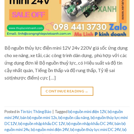
Bộ nguồn thủy lực điện mini 12V 24v 220V giá sốc ứng dụng
cho xe nâng, xe tải, các công trình dân dụng, phù hợp với các
ứng dụng đơn lẻ Bộ nguồn thuỷ lực, có Hiệu suất và độ tin
cậy nhất quán, Tiếng ồn thấp và độ rung thấp, Tỷ lệ sai
sót(nhược điểm) cực […]
CONTINUE READING
→
Posted in
Tin tức Thông Báo
|
Tagged
bộ nguồn mini điện 12V
,
bộ nguồn
mini 24V
,
bán bộ nguồn mini 12v
,
bộ nguồn cẩu nâng
,
bộ nguồn thủy lực mini
DC12V
,
bộ nguồn nhập khẩu DC 12V
,
bộ nguồn nhập khẩu DC 24V
,
bán bộ
nguồn mini 24v
,
bộ nguồn mini điện 24V
,
bộ nguồn thủy lực mini DC 24V
,
bộ