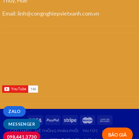
Thủy, Huế
Email: linh@congnghiepvietxanh.com.vn
ZALO
MESSENGER
GIỚI THIỆU
HỆ THỐNG PHÂN PHỐI
TIN TỨC
LIÊN HỆ
FAQ
BÁO GIÁ
098.441.3730