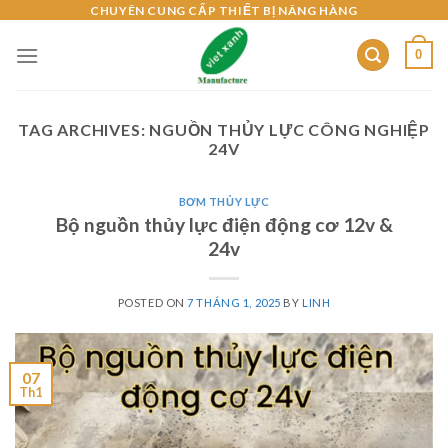
Skip
CHUYÊN CUNG CẤP THIẾT BỊ NÂNG HÀNG
to
0
content
TAG ARCHIVES:
NGUỒN THỦY LỰC CÔNG NGHIỆP
24V
BƠM THỦY LỰC
Bộ nguồn thủy lực điện động cơ 12v &
24v
POSTED ON
7 THÁNG 1, 2025
BY
LINH
07
Th1