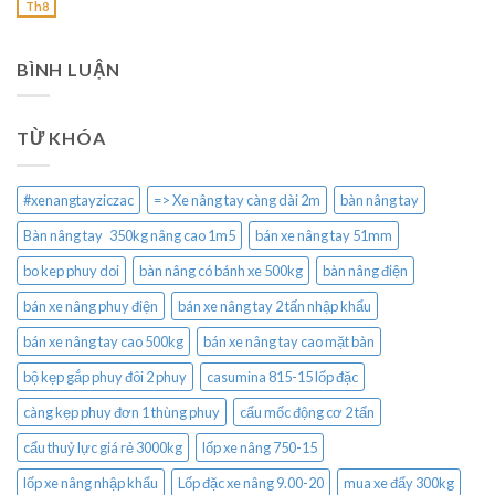
Th8
BÌNH LUẬN
TỪ KHÓA
#xenangtayziczac
=> Xe nâng tay càng dài 2m
bàn nâng tay
Bàn nâng tay 350kg nâng cao 1m5
bán xe nâng tay 51mm
bo kep phuy doi
bàn nâng có bánh xe 500kg
bàn nâng điện
bán xe nâng phuy điện
bán xe nâng tay 2 tấn nhập khẩu
bán xe nâng tay cao 500kg
bán xe nâng tay cao mặt bàn
bộ kẹp gắp phuy đôi 2 phuy
casumina 815-15 lốp đặc
càng kẹp phuy đơn 1 thùng phuy
cẩu mốc động cơ 2 tấn
cẩu thuỷ lực giá rẻ 3000kg
lốp xe nâng 750-15
lốp xe nâng nhập khẩu
Lốp đặc xe nâng 9.00-20
mua xe đẩy 300kg