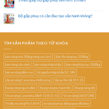
Bộ gắp phuy có cần đào tạo vận hành không?
TÌM SẢN PHẨM THEO TỪ KHÓA
bàn nâng nhỏ 350kg nâng cao 1m5
Bán Xe nâng tay 2500kg
bàn nâng cây cảnh
bàn nâng nhập khẩu
bàn nâng thủy lực 3500kg
bán xe nâng điện cao
bộ nguồn nhập khẩu DC 24V
Lốp xe nâng Casumina chất lượng
lốp xe Xúc lật 29.5-25
thang nâng người điện
thang nâng tự hành 8m
thang nâng đôi
Vỏ xe nâng Casumina 28x9-15 (8.15-15)
Vỏ xe nâng DEESTONE
Vỏ đặc xe nâng Pio 5.00-8
xe nâng bán tự động quay đổ phuy