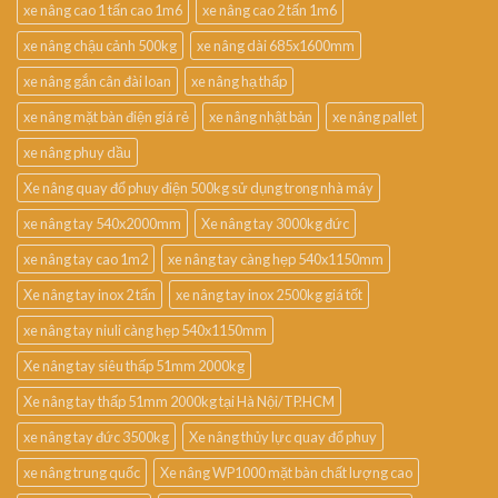
xe nâng cao 1 tấn cao 1m6
xe nâng cao 2 tấn 1m6
xe nâng chậu cảnh 500kg
xe nâng dài 685x1600mm
xe nâng gắn cân đài loan
xe nâng hạ thấp
xe nâng mặt bàn điện giá rẻ
xe nâng nhật bản
xe nâng pallet
xe nâng phuy dầu
Xe nâng quay đổ phuy điện 500kg sử dụng trong nhà máy
xe nâng tay 540x2000mm
Xe nâng tay 3000kg đức
xe nâng tay cao 1m2
xe nâng tay càng hẹp 540x1150mm
Xe nâng tay inox 2 tấn
xe nâng tay inox 2500kg giá tốt
xe nâng tay niuli càng hẹp 540x1150mm
Xe nâng tay siêu thấp 51mm 2000kg
Xe nâng tay thấp 51mm 2000kg tại Hà Nội/TP.HCM
xe nâng tay đức 3500kg
Xe nâng thủy lực quay đổ phuy
xe nâng trung quốc
Xe nâng WP1000 mặt bàn chất lượng cao