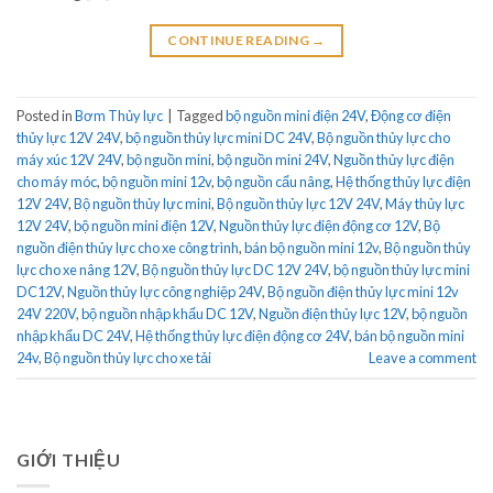
CONTINUE READING
→
Posted in
Bơm Thủy lực
|
Tagged
bộ nguồn mini điện 24V
,
Động cơ điện
thủy lực 12V 24V
,
bộ nguồn thủy lực mini DC 24V
,
Bộ nguồn thủy lực cho
máy xúc 12V 24V
,
bộ nguồn mini
,
bộ nguồn mini 24V
,
Nguồn thủy lực điện
cho máy móc
,
bộ nguồn mini 12v
,
bộ nguồn cẩu nâng
,
Hệ thống thủy lực điện
12V 24V
,
Bộ nguồn thủy lực mini
,
Bộ nguồn thủy lực 12V 24V
,
Máy thủy lực
12V 24V
,
bộ nguồn mini điện 12V
,
Nguồn thủy lực điện động cơ 12V
,
Bộ
nguồn điện thủy lực cho xe công trình
,
bán bộ nguồn mini 12v
,
Bộ nguồn thủy
lực cho xe nâng 12V
,
Bộ nguồn thủy lực DC 12V 24V
,
bộ nguồn thủy lực mini
DC12V
,
Nguồn thủy lực công nghiệp 24V
,
Bộ nguồn điện thủy lực mini 12v
24V 220V
,
bộ nguồn nhập khẩu DC 12V
,
Nguồn điện thủy lực 12V
,
bộ nguồn
nhập khẩu DC 24V
,
Hệ thống thủy lực điện động cơ 24V
,
bán bộ nguồn mini
24v
,
Bộ nguồn thủy lực cho xe tải
Leave a comment
GIỚI THIỆU