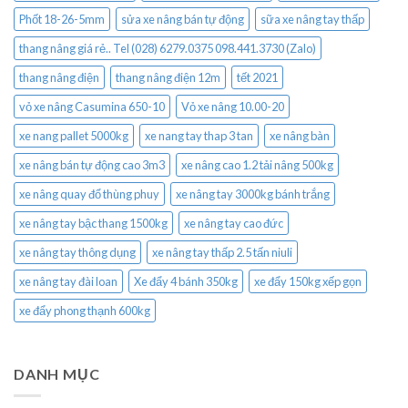
Phốt 18-26-5mm
sửa xe nâng bán tự động
sữa xe nâng tay thấp
thang nâng giá rẻ.. Tel (028) 6279.0375 098.441.3730 (Zalo)
thang nâng điện
thang nâng điện 12m
tết 2021
vỏ xe nâng Casumina 650-10
Vỏ xe nâng 10.00-20
xe nang pallet 5000kg
xe nang tay thap 3 tan
xe nâng bàn
xe nâng bán tự động cao 3m3
xe nâng cao 1.2 tải nâng 500kg
xe nâng quay đổ thùng phuy
xe nâng tay 3000kg bánh trắng
xe nâng tay bậc thang 1500kg
xe nâng tay cao đức
xe nâng tay thông dụng
xe nâng tay thấp 2.5 tấn niuli
xe nâng tay đài loan
Xe đẩy 4 bánh 350kg
xe đẩy 150kg xếp gọn
xe đẩy phong thạnh 600kg
DANH MỤC