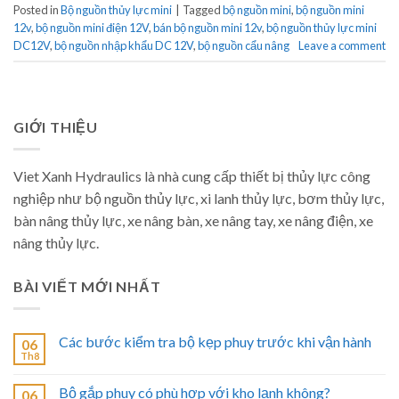
Posted in
Bộ nguồn thủy lực mini
|
Tagged
bộ nguồn mini
,
bộ nguồn mini
12v
,
bộ nguồn mini điện 12V
,
bán bộ nguồn mini 12v
,
bộ nguồn thủy lực mini
DC12V
,
bộ nguồn nhập khẩu DC 12V
,
bộ nguồn cẩu nâng
Leave a comment
GIỚI THIỆU
Viet Xanh Hydraulics là nhà cung cấp thiết bị thủy lực công
nghiệp như bộ nguồn thủy lực, xi lanh thủy lực, bơm thủy lực,
bàn nâng thủy lực, xe nâng bàn, xe nâng tay, xe nâng điện, xe
nâng thủy lực.
BÀI VIẾT MỚI NHẤT
Các bước kiểm tra bộ kẹp phuy trước khi vận hành
06
Th8
Bộ gắp phuy có phù hợp với kho lạnh không?
06