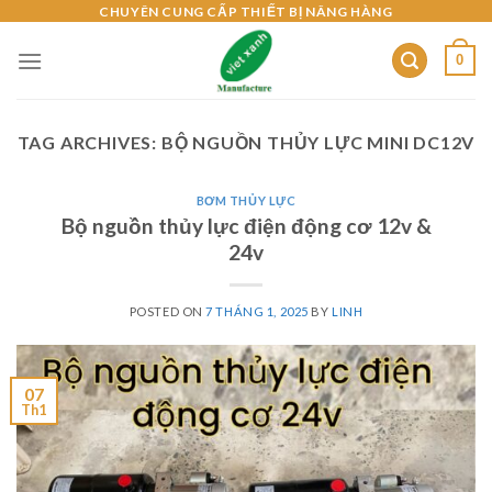
Skip
CHUYÊN CUNG CẤP THIẾT BỊ NÂNG HÀNG
to
0
content
TAG ARCHIVES:
BỘ NGUỒN THỦY LỰC MINI DC12V
BƠM THỦY LỰC
Bộ nguồn thủy lực điện động cơ 12v &
24v
POSTED ON
7 THÁNG 1, 2025
BY
LINH
07
Th1