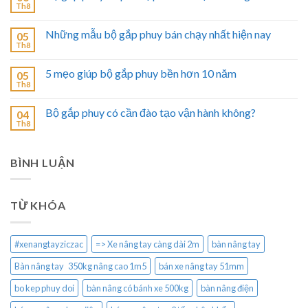
Th8
Những mẫu bộ gắp phuy bán chạy nhất hiện nay
05
Th8
5 mẹo giúp bộ gắp phuy bền hơn 10 năm
05
Th8
Bộ gắp phuy có cần đào tạo vận hành không?
04
Th8
BÌNH LUẬN
TỪ KHÓA
#xenangtayziczac
=> Xe nâng tay càng dài 2m
bàn nâng tay
Bàn nâng tay 350kg nâng cao 1m5
bán xe nâng tay 51mm
bo kep phuy doi
bàn nâng có bánh xe 500kg
bàn nâng điện