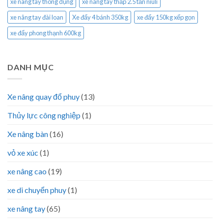
xe nâng tay thông dụng
xe nâng tay thấp 2.5 tấn niuli
xe nâng tay đài loan
Xe đẩy 4 bánh 350kg
xe đẩy 150kg xếp gọn
xe đẩy phong thạnh 600kg
DANH MỤC
Xe nâng quay đổ phuy
(13)
Thủy lực công nghiệp
(1)
Xe nâng bàn
(16)
vỏ xe xúc
(1)
xe nâng cao
(19)
xe di chuyển phuy
(1)
xe nâng tay
(65)