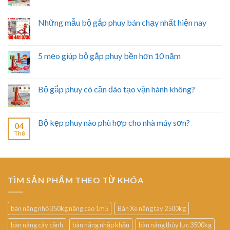
Những mẫu bộ gắp phuy bán chạy nhất hiện nay
5 mẹo giúp bộ gắp phuy bền hơn 10 năm
Bộ gắp phuy có cần đào tạo vận hành không?
Bộ kẹp phuy nào phù hợp cho nhà máy sơn?
04
Th8
TÌM SẢN PHẨM THEO TỪ KHÓA
bàn nâng nhỏ 350kg nâng cao 1m5
Bán Xe nâng tay 2500kg
bàn nâng cây cảnh
bàn nâng nhập khẩu
bàn nâng thủy lực 3500kg