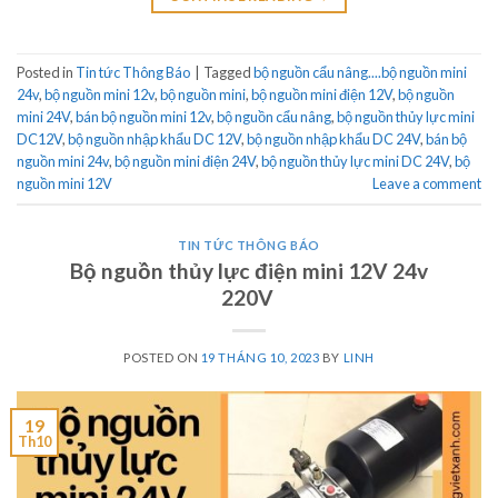
Posted in
Tin tức Thông Báo
|
Tagged
bộ nguồn cẩu nâng....bộ nguồn mini
24v
,
bộ nguồn mini 12v
,
bộ nguồn mini
,
bộ nguồn mini điện 12V
,
bộ nguồn
mini 24V
,
bán bộ nguồn mini 12v
,
bộ nguồn cẩu nâng
,
bộ nguồn thủy lực mini
DC12V
,
bộ nguồn nhập khẩu DC 12V
,
bộ nguồn nhập khẩu DC 24V
,
bán bộ
nguồn mini 24v
,
bộ nguồn mini điện 24V
,
bộ nguồn thủy lực mini DC 24V
,
bộ
nguồn mini 12V
Leave a comment
TIN TỨC THÔNG BÁO
Bộ nguồn thủy lực điện mini 12V 24v
220V
POSTED ON
19 THÁNG 10, 2023
BY
LINH
19
Th10