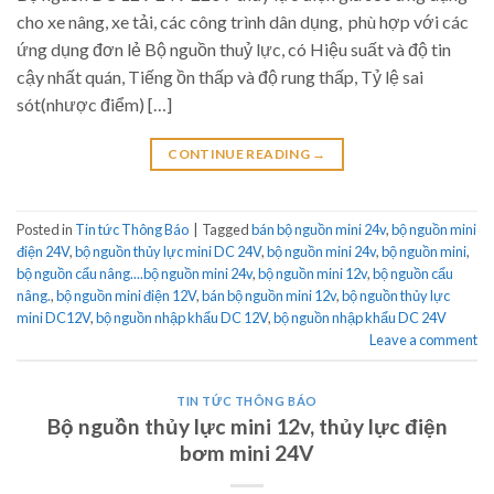
cho xe nâng, xe tải, các công trình dân dụng, phù hợp với các
ứng dụng đơn lẻ Bộ nguồn thuỷ lực, có Hiệu suất và độ tin
cậy nhất quán, Tiếng ồn thấp và độ rung thấp, Tỷ lệ sai
sót(nhược điểm) […]
CONTINUE READING
→
Posted in
Tin tức Thông Báo
|
Tagged
bán bộ nguồn mini 24v
,
bộ nguồn mini
điện 24V
,
bộ nguồn thủy lực mini DC 24V
,
bộ nguồn mini 24v
,
bộ nguồn mini
,
bộ nguồn cẩu nâng....bộ nguồn mini 24v
,
bộ nguồn mini 12v
,
bộ nguồn cẩu
nâng.
,
bộ nguồn mini điện 12V
,
bán bộ nguồn mini 12v
,
bộ nguồn thủy lực
mini DC12V
,
bộ nguồn nhập khẩu DC 12V
,
bộ nguồn nhập khẩu DC 24V
Leave a comment
TIN TỨC THÔNG BÁO
Bộ nguồn thủy lực mini 12v, thủy lực điện
bơm mini 24V