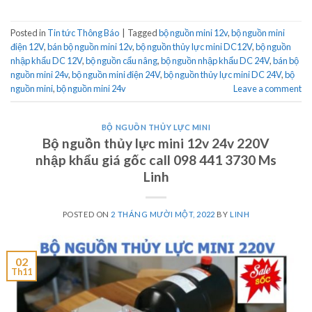
Posted in
Tin tức Thông Báo
|
Tagged
bộ nguồn mini 12v
,
bộ nguồn mini
điện 12V
,
bán bộ nguồn mini 12v
,
bộ nguồn thủy lực mini DC12V
,
bộ nguồn
nhập khẩu DC 12V
,
bộ nguồn cẩu nâng
,
bộ nguồn nhập khẩu DC 24V
,
bán bộ
nguồn mini 24v
,
bộ nguồn mini điện 24V
,
bộ nguồn thủy lực mini DC 24V
,
bộ
nguồn mini
,
bộ nguồn mini 24v
Leave a comment
BỘ NGUỒN THỦY LỰC MINI
Bộ nguồn thủy lực mini 12v 24v 220V
nhập khẩu giá gốc call 098 441 3730 Ms
Linh
POSTED ON
2 THÁNG MƯỜI MỘT, 2022
BY
LINH
02
Th11