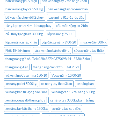
bán xe nâng phuy điện
bán xe nâng tay 2 tấn nhập khẩu
bán xe nâng tay cao 500kg
bán xe nâng tay cao mặt bàn
bộ kẹp gắp phuy đôi 2 phuy
casumina 815-15 lốp đặc
càng kẹp phuy đơn 1 thùng phuy
cẩu mốc động cơ 2 tấn
cẩu thuỷ lực giá rẻ 3000kg
lốp xe nâng 750-15
lốp xe nâng nhập khẩu
Lốp đặc xe nâng 9.00-20
mua xe đẩy 300kg
Phốt 18-26-5mm
sửa xe nâng bán tự động
sữa xe nâng tay thấp
thang nâng giá rẻ.. Tel (028) 6279.0375 098.441.3730 (Zalo)
thang nâng điện
thang nâng điện 12m
tết 2021
vỏ xe nâng Casumina 650-10
Vỏ xe nâng 10.00-20
xe nang pallet 5000kg
xe nang tay thap 3 tan
xe nâng bàn
xe nâng bán tự động cao 3m3
xe nâng cao 1.2 tải nâng 500kg
xe nâng quay đổ thùng phuy
xe nâng tay 3000kg bánh trắng
xe nâng tay bậc thang 1500kg
xe nâng tay cao đức