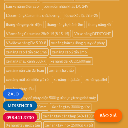
bán xe nâng điện cao
bộ nguồn nhập khẩu DC 24V
Lốp xe nâng Casumina chất lượng
lốp xe Xúc lật 29.5-25
thang nâng người điện
thang nâng tự hành 8m
thang nâng đôi
Vỏ xe nâng Casumina 28x9-15 (8.15-15)
Vỏ xe nâng DEESTONE
Vỏ đặc xe nâng Pio 5.00-8
xe nâng bán tự động quay đổ phuy
xe nâng cao 1 tấn cao 1m6
xe nâng cao 2 tấn 1m6
xe nâng chậu cảnh 500kg
xe nâng dài 685x1600mm
xe nâng gắn cân đài loan
xe nâng hạ thấp
xe nâng mặt bàn điện giá rẻ
xe nâng nhật bản
xe nâng pallet
xe nâng phuy dầu
ZALO
Xe nâng quay đổ phuy điện 500kg sử dụng trong nhà máy
MESSENGER
xe nâng tay 540x2000mm
Xe nâng tay 3000kg đức
BÁO GIÁ
xe nâng tay cao 1m2
xe nâng tay càng hẹp 540x1150mm
098.441.3730
Xe nâng tay inox 2 tấn
xe nâng tay inox 2500kg giá tốt