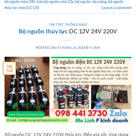
bộ nguồn mini 24V
,
bán bộ nguồn mini 12v
,
bộ nguồn cẩu nâng
,
bộ nguồn
thủy lực mini DC12V
Leave a comment
TIN TỨC THÔNG BÁO
Bộ nguồn thủy lực
DC 12V 24V 220V
POSTED ON
8 THÁNG 8, 2023
BY
LINH
08
Th8
Bộ nguồn DC 12V 24V 220V thủy lực điện giá sốc ứng dụng