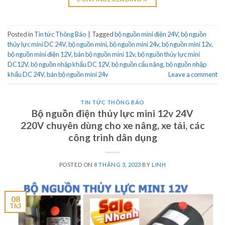
Posted in
Tin tức Thông Báo
|
Tagged
bộ nguồn mini điện 24V
,
bộ nguồn
thủy lực mini DC 24V
,
bộ nguồn mini
,
bộ nguồn mini 24v
,
bộ nguồn mini 12v
,
bộ nguồn mini điện 12V
,
bán bộ nguồn mini 12v
,
bộ nguồn thủy lực mini
DC12V
,
bộ nguồn nhập khẩu DC 12V
,
bộ nguồn cẩu nâng
,
bộ nguồn nhập
khẩu DC 24V
,
bán bộ nguồn mini 24v
Leave a comment
TIN TỨC THÔNG BÁO
Bộ nguồn điện thủy lực mini 12v 24V
220V chuyên dùng cho xe nâng, xe tải, các
công trình dân dụng
POSTED ON
8 THÁNG 3, 2023
BY
LINH
08
Th3