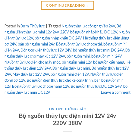
CONTINUE READING
→
Posted in
Bơm Thủy lực
|
Tagged
Nguồn thủy lực công nghiệp 24V
,
Bộ
nguồn điện thủy lực mini 12v 24V 220V
,
bộ nguồn nhập khẩu DC 12V
,
Nguồn
điện thủy lực 12V
,
bộ nguồn nhập khẩu DC 24V
,
Hệ thống thủy lực điện động
cơ 24V
,
bán bộ nguồn mini 24v
,
Bộ nguồn thủy lực cho xe tải
,
bộ nguồn mini
điện 24V
,
Động cơ điện thủy lực 12V 24V
,
bộ nguồn thủy lực mini DC 24V
,
Bộ
nguồn thủy lực cho máy xúc 12V 24V
,
bộ nguồn mini
,
bộ nguồn mini 24V
,
Nguồn thủy lực điện cho máy móc
,
bộ nguồn mini 12v
,
bộ nguồn cẩu nâng
,
Hệ
thống thủy lực điện 12V 24V
,
Bộ nguồn thủy lực mini
,
Bộ nguồn thủy lực 12V
24V
,
Máy thủy lực 12V 24V
,
bộ nguồn mini điện 12V
,
Nguồn thủy lực điện
động cơ 12V
,
Bộ nguồn điện thủy lực cho xe công trình
,
bán bộ nguồn mini
12v
,
Bộ nguồn thủy lực cho xe nâng 12V
,
Bộ nguồn thủy lực DC 12V 24V
,
bộ
nguồn thủy lực mini DC12V
Leave a comment
TIN TỨC THÔNG BÁO
Bộ nguồn thủy lực điện mini 12V 24v
220V 380V