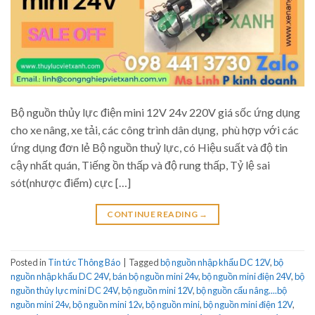
Bộ nguồn thủy lực điện mini 12V 24v 220V giá sốc ứng dụng
cho xe nâng, xe tải, các công trình dân dụng, phù hợp với các
ứng dụng đơn lẻ Bộ nguồn thuỷ lực, có Hiệu suất và độ tin
cậy nhất quán, Tiếng ồn thấp và độ rung thấp, Tỷ lệ sai
sót(nhược điểm) cực […]
CONTINUE READING
→
Posted in
Tin tức Thông Báo
|
Tagged
bộ nguồn nhập khẩu DC 12V
,
bộ
nguồn nhập khẩu DC 24V
,
bán bộ nguồn mini 24v
,
bộ nguồn mini điện 24V
,
bộ
nguồn thủy lực mini DC 24V
,
bộ nguồn mini 12V
,
bộ nguồn cẩu nâng....bộ
nguồn mini 24v
,
bộ nguồn mini 12v
,
bộ nguồn mini
,
bộ nguồn mini điện 12V
,