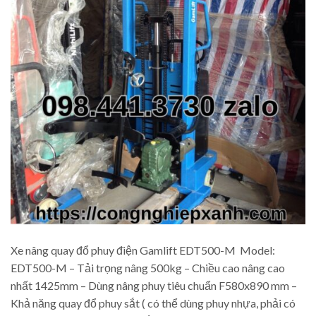
Xe nâng quay đổ phuy điện Gamlift EDT500-M Model:
EDT500-M – Tải trọng nâng 500kg – Chiều cao nâng cao
nhất 1425mm – Dùng nâng phuy tiêu chuẩn F580x890 mm –
Khả năng quay đổ phuy sắt ( có thể dùng phuy nhựa, phải có