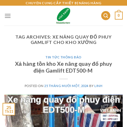
Skip
CHUYÊN CUNG CẤP THIẾT BỊ NÂNG HÀNG
to
0
content
TAG ARCHIVES:
XE NÂNG QUAY ĐỔ PHUY
GAMLIFT CHO KHO XƯỞNG
TIN TỨC THÔNG BÁO
Xả hàng tồn kho Xe nâng quay đổ phuy
điện Gamlift EDT500-M
POSTED ON
25 THÁNG MƯỜI MỘT, 2024
BY
LINH
25
Th11