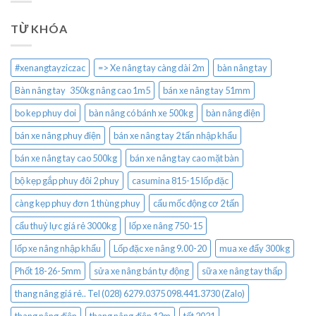
TỪ KHÓA
#xenangtayziczac
=> Xe nâng tay càng dài 2m
bàn nâng tay
Bàn nâng tay 350kg nâng cao 1m5
bán xe nâng tay 51mm
bo kep phuy doi
bàn nâng có bánh xe 500kg
bàn nâng điện
bán xe nâng phuy điện
bán xe nâng tay 2 tấn nhập khẩu
bán xe nâng tay cao 500kg
bán xe nâng tay cao mặt bàn
bộ kẹp gắp phuy đôi 2 phuy
casumina 815-15 lốp đặc
càng kẹp phuy đơn 1 thùng phuy
cẩu mốc động cơ 2 tấn
cẩu thuỷ lực giá rẻ 3000kg
lốp xe nâng 750-15
lốp xe nâng nhập khẩu
Lốp đặc xe nâng 9.00-20
mua xe đẩy 300kg
Phốt 18-26-5mm
sửa xe nâng bán tự động
sữa xe nâng tay thấp
thang nâng giá rẻ.. Tel (028) 6279.0375 098.441.3730 (Zalo)