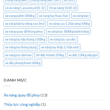
thang nâng điện
thang nâng điện 12m
tết 2021
vỏ xe nâng Casumina 650-10
Vỏ xe nâng 10.00-20
xe nang pallet 5000kg
xe nang tay thap 3 tan
xe nâng bàn
xe nâng bán tự động cao 3m3
xe nâng cao 1.2 tải nâng 500kg
xe nâng quay đổ thùng phuy
xe nâng tay 3000kg bánh trắng
xe nâng tay bậc thang 1500kg
xe nâng tay cao đức
xe nâng tay thông dụng
xe nâng tay thấp 2.5 tấn niuli
xe nâng tay đài loan
Xe đẩy 4 bánh 350kg
xe đẩy 150kg xếp gọn
xe đẩy phong thạnh 600kg
DANH MỤC
Xe nâng quay đổ phuy
(13)
Thủy lực công nghiệp
(1)