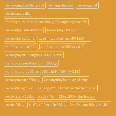
xe nâng mặt bàn điện giá rẻ
xe nâng nhật bản
xe nâng pallet
xe nâng phuy dầu
Xe nâng quay đổ phuy điện 500kg sử dụng trong nhà máy
xe nâng tay 540x2000mm
Xe nâng tay 3000kg đức
xe nâng tay cao 1m2
xe nâng tay càng hẹp 540x1150mm
Xe nâng tay inox 2 tấn
xe nâng tay inox 2500kg giá tốt
xe nâng tay niuli càng hẹp 540x1150mm
Xe nâng tay siêu thấp 51mm 2000kg
Xe nâng tay thấp 51mm 2000kg tại Hà Nội/TP.HCM
xe nâng tay đức 3500kg
Xe nâng thủy lực quay đổ phuy
xe nâng trung quốc
Xe nâng WP1000 mặt bàn chất lượng cao
xe đẩy 2 tầng 150kg
Xe đẩy 4 bánh 2 tầng 200kg chịu lực cao
xe đẩy 250kg
xe đẩy có lòng thép 300kg
Xe đẩy hàng 500kg mặt bàn