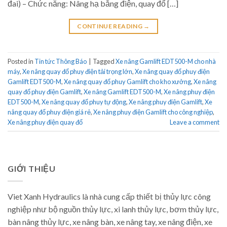
đai) – Chức năng: Nâng hạ bằng điện, quay đổ […]
CONTINUE READING
→
Posted in
Tin tức Thông Báo
|
Tagged
Xe nâng Gamlift EDT500-M cho nhà
máy
,
Xe nâng quay đổ phuy điện tải trọng lớn
,
Xe nâng quay đổ phuy điện
Gamlift EDT500-M
,
Xe nâng quay đổ phuy Gamlift cho kho xưởng
,
Xe nâng
quay đổ phuy điện Gamlift
,
Xe nâng Gamlift EDT500-M
,
Xe nâng phuy điện
EDT500-M
,
Xe nâng quay đổ phuy tự động
,
Xe nâng phuy điện Gamlift
,
Xe
nâng quay đổ phuy điện giá rẻ
,
Xe nâng phuy điện Gamlift cho công nghiệp
,
Xe nâng phuy điện quay đổ
Leave a comment
GIỚI THIỆU
Viet Xanh Hydraulics là nhà cung cấp thiết bị thủy lực công
nghiệp như bộ nguồn thủy lực, xi lanh thủy lực, bơm thủy lực,
bàn nâng thủy lực, xe nâng bàn, xe nâng tay, xe nâng điện, xe