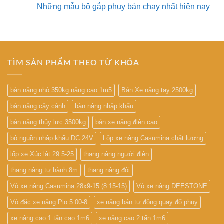
Những mẫu bộ gắp phuy bán chạy nhất hiện nay
TÌM SẢN PHẨM THEO TỪ KHÓA
bàn nâng nhỏ 350kg nâng cao 1m5
Bán Xe nâng tay 2500kg
bàn nâng cây cảnh
bàn nâng nhập khẩu
bàn nâng thủy lực 3500kg
bán xe nâng điện cao
bộ nguồn nhập khẩu DC 24V
Lốp xe nâng Casumina chất lượng
lốp xe Xúc lật 29.5-25
thang nâng người điện
thang nâng tự hành 8m
thang nâng đôi
Vỏ xe nâng Casumina 28x9-15 (8.15-15)
Vỏ xe nâng DEESTONE
Vỏ đặc xe nâng Pio 5.00-8
xe nâng bán tự động quay đổ phuy
xe nâng cao 1 tấn cao 1m6
xe nâng cao 2 tấn 1m6