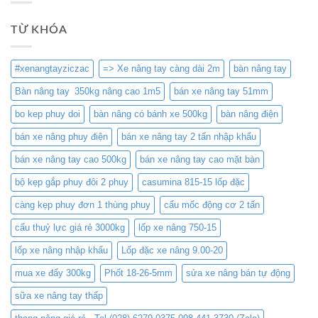
TỪ KHÓA
#xenangtayziczac
=> Xe nâng tay càng dài 2m
bàn nâng tay
Bàn nâng tay 350kg nâng cao 1m5
bán xe nâng tay 51mm
bo kep phuy doi
bàn nâng có bánh xe 500kg
bàn nâng điện
bán xe nâng phuy điện
bán xe nâng tay 2 tấn nhập khẩu
bán xe nâng tay cao 500kg
bán xe nâng tay cao mặt bàn
bộ kẹp gắp phuy đôi 2 phuy
casumina 815-15 lốp đặc
càng kẹp phuy đơn 1 thùng phuy
cẩu mốc động cơ 2 tấn
cẩu thuỷ lực giá rẻ 3000kg
lốp xe nâng 750-15
lốp xe nâng nhập khẩu
Lốp đặc xe nâng 9.00-20
mua xe đẩy 300kg
Phốt 18-26-5mm
sửa xe nâng bán tự động
sữa xe nâng tay thấp