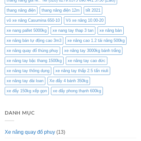
thang nâng giá rẻ.. Tel (028) 6279.0375 098.441.3730 (Zalo)
thang nâng điện
thang nâng điện 12m
tết 2021
vỏ xe nâng Casumina 650-10
Vỏ xe nâng 10.00-20
xe nang pallet 5000kg
xe nang tay thap 3 tan
xe nâng bàn
xe nâng bán tự động cao 3m3
xe nâng cao 1.2 tải nâng 500kg
xe nâng quay đổ thùng phuy
xe nâng tay 3000kg bánh trắng
xe nâng tay bậc thang 1500kg
xe nâng tay cao đức
xe nâng tay thông dụng
xe nâng tay thấp 2.5 tấn niuli
xe nâng tay đài loan
Xe đẩy 4 bánh 350kg
xe đẩy 150kg xếp gọn
xe đẩy phong thạnh 600kg
DANH MỤC
Xe nâng quay đổ phuy
(13)