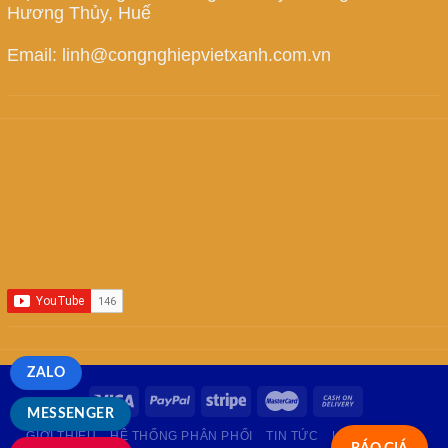
Hương Thủy, Huế
Email: linh@congnghiepvietxanh.com.vn
ZALO
MESSENGER
GIỚI THIỆU
HỆ THỐNG PHÂN PHỐI
TIN TỨC
LIÊN HỆ
FAQ