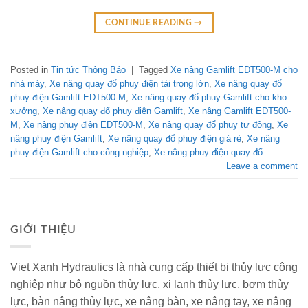
CONTINUE READING
→
Posted in
Tin tức Thông Báo
|
Tagged
Xe nâng Gamlift EDT500-M cho
nhà máy
,
Xe nâng quay đổ phuy điện tải trọng lớn
,
Xe nâng quay đổ
phuy điện Gamlift EDT500-M
,
Xe nâng quay đổ phuy Gamlift cho kho
xưởng
,
Xe nâng quay đổ phuy điện Gamlift
,
Xe nâng Gamlift EDT500-
M
,
Xe nâng phuy điện EDT500-M
,
Xe nâng quay đổ phuy tự động
,
Xe
nâng phuy điện Gamlift
,
Xe nâng quay đổ phuy điện giá rẻ
,
Xe nâng
phuy điện Gamlift cho công nghiệp
,
Xe nâng phuy điện quay đổ
Leave a comment
GIỚI THIỆU
Viet Xanh Hydraulics là nhà cung cấp thiết bị thủy lực công
nghiệp như bộ nguồn thủy lực, xi lanh thủy lực, bơm thủy
lực, bàn nâng thủy lực, xe nâng bàn, xe nâng tay, xe nâng