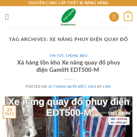
Skip
CHUYÊN CUNG CẤP THIẾT BỊ NÂNG HÀNG
to
0
content
TAG ARCHIVES:
XE NÂNG PHUY ĐIỆN QUAY ĐỔ
TIN TỨC THÔNG BÁO
Xả hàng tồn kho Xe nâng quay đổ phuy
điện Gamlift EDT500-M
POSTED ON
25 THÁNG MƯỜI MỘT, 2024
BY
LINH
25
Th11