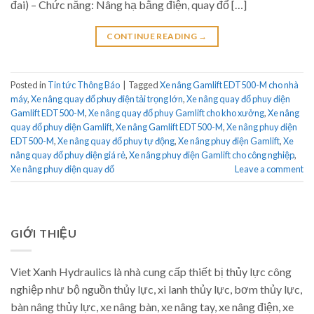
đai) – Chức năng: Nâng hạ bằng điện, quay đổ […]
CONTINUE READING
→
Posted in
Tin tức Thông Báo
|
Tagged
Xe nâng Gamlift EDT500-M cho nhà
máy
,
Xe nâng quay đổ phuy điện tải trọng lớn
,
Xe nâng quay đổ phuy điện
Gamlift EDT500-M
,
Xe nâng quay đổ phuy Gamlift cho kho xưởng
,
Xe nâng
quay đổ phuy điện Gamlift
,
Xe nâng Gamlift EDT500-M
,
Xe nâng phuy điện
EDT500-M
,
Xe nâng quay đổ phuy tự động
,
Xe nâng phuy điện Gamlift
,
Xe
nâng quay đổ phuy điện giá rẻ
,
Xe nâng phuy điện Gamlift cho công nghiệp
,
Xe nâng phuy điện quay đổ
Leave a comment
GIỚI THIỆU
Viet Xanh Hydraulics là nhà cung cấp thiết bị thủy lực công
nghiệp như bộ nguồn thủy lực, xi lanh thủy lực, bơm thủy lực,
bàn nâng thủy lực, xe nâng bàn, xe nâng tay, xe nâng điện, xe