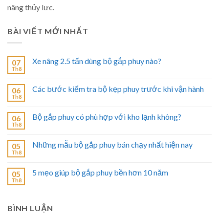
nâng thủy lực.
BÀI VIẾT MỚI NHẤT
Xe nâng 2.5 tấn dùng bộ gắp phuy nào?
07
Th8
Các bước kiểm tra bộ kẹp phuy trước khi vận hành
06
Th8
Bộ gắp phuy có phù hợp với kho lạnh không?
06
Th8
Những mẫu bộ gắp phuy bán chạy nhất hiện nay
05
Th8
5 mẹo giúp bộ gắp phuy bền hơn 10 năm
05
Th8
BÌNH LUẬN