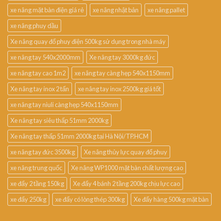
xe nâng mặt bàn điện giá rẻ
xe nâng nhật bản
xe nâng pallet
xe nâng phuy dầu
Xe nâng quay đổ phuy điện 500kg sử dụng trong nhà máy
xe nâng tay 540x2000mm
Xe nâng tay 3000kg đức
xe nâng tay cao 1m2
xe nâng tay càng hẹp 540x1150mm
Xe nâng tay inox 2 tấn
xe nâng tay inox 2500kg giá tốt
xe nâng tay niuli càng hẹp 540x1150mm
Xe nâng tay siêu thấp 51mm 2000kg
Xe nâng tay thấp 51mm 2000kg tại Hà Nội/TP.HCM
xe nâng tay đức 3500kg
Xe nâng thủy lực quay đổ phuy
xe nâng trung quốc
Xe nâng WP1000 mặt bàn chất lượng cao
xe đẩy 2 tầng 150kg
Xe đẩy 4 bánh 2 tầng 200kg chịu lực cao
xe đẩy 250kg
xe đẩy có lòng thép 300kg
Xe đẩy hàng 500kg mặt bàn