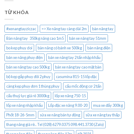
TỪ KHÓA
#xenangtayziczac
=> Xe nâng tay càng dài 2m
bàn nâng tay
Bàn nâng tay 350kg nâng cao 1m5
bán xe nâng tay 51mm
bo kep phuy doi
bàn nâng có bánh xe 500kg
bàn nâng điện
bán xe nâng phuy điện
bán xe nâng tay 2 tấn nhập khẩu
bán xe nâng tay cao 500kg
bán xe nâng tay cao mặt bàn
bộ kẹp gắp phuy đôi 2 phuy
casumina 815-15 lốp đặc
càng kẹp phuy đơn 1 thùng phuy
cẩu mốc động cơ 2 tấn
cẩu thuỷ lực giá rẻ 3000kg
lốp xe nâng 750-15
lốp xe nâng nhập khẩu
Lốp đặc xe nâng 9.00-20
mua xe đẩy 300kg
Phốt 18-26-5mm
sửa xe nâng bán tự động
sữa xe nâng tay thấp
thang nâng giá rẻ.. Tel (028) 6279.0375 098.441.3730 (Zalo)