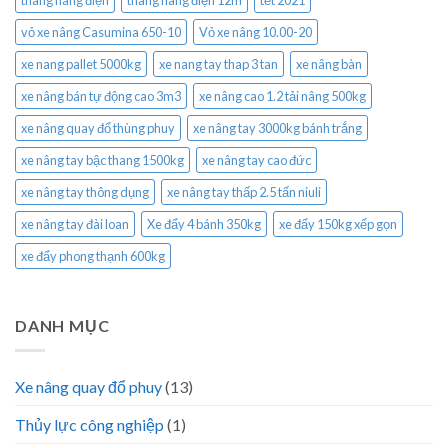
thang nâng điện
thang nâng điện 12m
tết 2021
vỏ xe nâng Casumina 650-10
Vỏ xe nâng 10.00-20
xe nang pallet 5000kg
xe nang tay thap 3 tan
xe nâng bàn
xe nâng bán tự động cao 3m3
xe nâng cao 1.2 tải nâng 500kg
xe nâng quay đổ thùng phuy
xe nâng tay 3000kg bánh trắng
xe nâng tay bậc thang 1500kg
xe nâng tay cao đức
xe nâng tay thông dụng
xe nâng tay thấp 2.5 tấn niuli
xe nâng tay đài loan
Xe đẩy 4 bánh 350kg
xe đẩy 150kg xếp gọn
xe đẩy phong thạnh 600kg
DANH MỤC
Xe nâng quay đổ phuy
(13)
Thủy lực công nghiệp
(1)