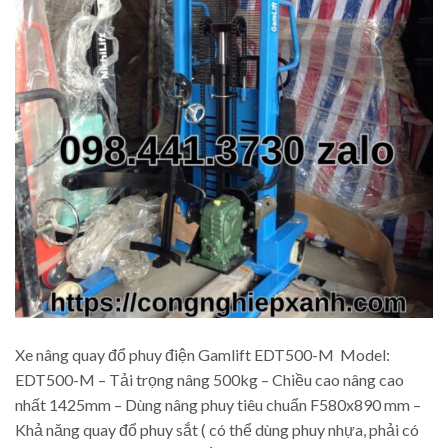
Xe nâng quay đổ phuy điện Gamlift EDT500-M Model:
EDT500-M – Tải trọng nâng 500kg – Chiều cao nâng cao
nhất 1425mm – Dùng nâng phuy tiêu chuẩn F580x890 mm –
Khả năng quay đổ phuy sắt ( có thể dùng phuy nhựa, phải có