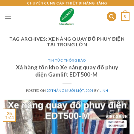
Skip
CHUYÊN CUNG CẤP THIẾT BỊ NÂNG HÀNG
to
0
content
TAG ARCHIVES:
XE NÂNG QUAY ĐỔ PHUY ĐIỆN
TẢI TRỌNG LỚN
TIN TỨC THÔNG BÁO
Xả hàng tồn kho Xe nâng quay đổ phuy
điện Gamlift EDT500-M
POSTED ON
25 THÁNG MƯỜI MỘT, 2024
BY
LINH
25
Th11