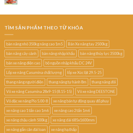
TÌM SẢN PHẨM THEO TỪ KHÓA
bàn nâng nhỏ 350kg nâng cao 1m5
Bán Xe nâng tay 2500kg
bàn nâng cây cảnh
bàn nâng nhập khẩu
bàn nâng thủy lực 3500kg
bán xe nâng điện cao
bộ nguồn nhập khẩu DC 24V
Lốp xe nâng Casumina chất lượng
lốp xe Xúc lật 29.5-25
thang nâng người điện
thang nâng tự hành 8m
thang nâng đôi
Vỏ xe nâng Casumina 28x9-15 (8.15-15)
Vỏ xe nâng DEESTONE
Vỏ đặc xe nâng Pio 5.00-8
xe nâng bán tự động quay đổ phuy
xe nâng cao 1 tấn cao 1m6
xe nâng cao 2 tấn 1m6
xe nâng chậu cảnh 500kg
xe nâng dài 685x1600mm
xe nâng gắn cân đài loan
xe nâng hạ thấp