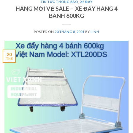
TIN TỨC THÔNG BÁO
,
XE ĐẨY
HÀNG MỚI VỀ SALE – XE ĐẨY HÀNG 4
BÁNH 600KG
POSTED ON
20 THÁNG 8, 2024
BY
LINH
20
Th8