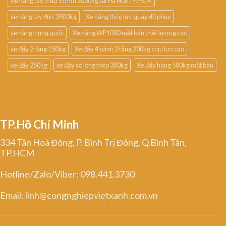
Xe nâng tay thấp 51mm 2000kg tại Hà Nội/TP.HCM
xe nâng tay đức 3500kg
Xe nâng thủy lực quay đổ phuy
xe nâng trung quốc
Xe nâng WP1000 mặt bàn chất lượng cao
xe đẩy 2 tầng 150kg
Xe đẩy 4 bánh 2 tầng 200kg chịu lực cao
xe đẩy 250kg
xe đẩy có lòng thép 300kg
Xe đẩy hàng 500kg mặt bàn
TP.Hồ Chí Minh
334 Tân Hoà Đông, P. Bình Trị Đông, Q.Bình Tân,
TP.HCM
Hotline/Zalo/Viber: 098.441.3730
Email: linh@congnghiepvietxanh.com.vn