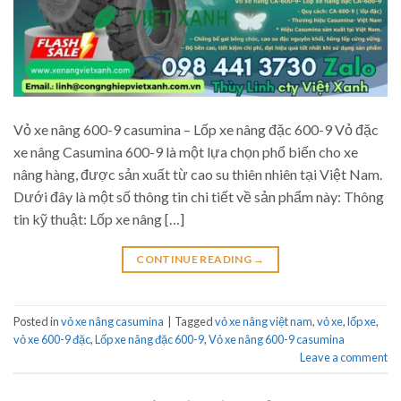
Vỏ xe nâng 600-9 casumina – Lốp xe nâng đặc 600-9 Vỏ đặc
xe nâng Casumina 600-9 là một lựa chọn phổ biến cho xe
nâng hàng, được sản xuất từ cao su thiên nhiên tại Việt Nam.
Dưới đây là một số thông tin chi tiết về sản phẩm này: Thông
tin kỹ thuật: Lốp xe nâng […]
CONTINUE READING
→
Posted in
vỏ xe nâng casumina
|
Tagged
vỏ xe nâng việt nam
,
vỏ xe
,
lốp xe
,
vỏ xe 600-9 đặc
,
Lốp xe nâng đặc 600-9
,
Vỏ xe nâng 600-9 casumina
Leave a comment