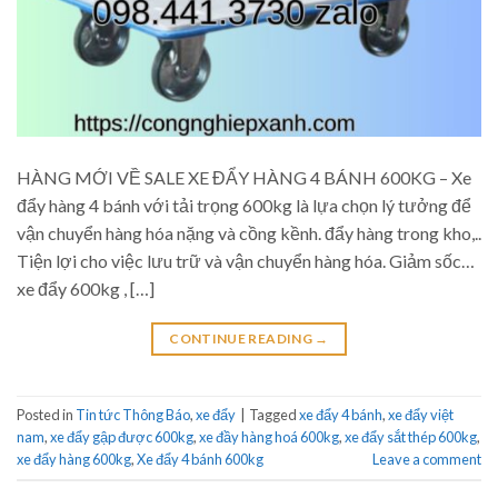
HÀNG MỚI VỀ SALE XE ĐẨY HÀNG 4 BÁNH 600KG – Xe
đẩy hàng 4 bánh với tải trọng 600kg là lựa chọn lý tưởng để
vận chuyển hàng hóa nặng và cồng kềnh. đẩy hàng trong kho,..
Tiện lợi cho việc lưu trữ và vận chuyển hàng hóa. Giảm sốc…
xe đẩy 600kg , […]
CONTINUE READING
→
Posted in
Tin tức Thông Báo
,
xe đẩy
|
Tagged
xe đẩy 4 bánh
,
xe đẩy việt
nam
,
xe đẩy gập được 600kg
,
xe đầy hàng hoá 600kg
,
xe đẩy sắt thép 600kg
,
xe đẩy hàng 600kg
,
Xe đẩy 4 bánh 600kg
Leave a comment