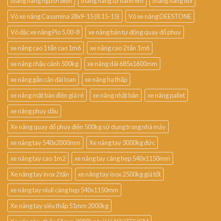
thang nâng người điện
thang nâng tự hành 8m
thang nâng đôi
Vỏ xe nâng Casumina 28x9-15 (8.15-15)
Vỏ xe nâng DEESTONE
Vỏ đặc xe nâng Pio 5.00-8
xe nâng bán tự động quay đổ phuy
xe nâng cao 1 tấn cao 1m6
xe nâng cao 2 tấn 1m6
xe nâng chậu cảnh 500kg
xe nâng dài 685x1600mm
xe nâng gắn cân đài loan
xe nâng hạ thấp
xe nâng mặt bàn điện giá rẻ
xe nâng nhật bản
xe nâng pallet
xe nâng phuy dầu
Xe nâng quay đổ phuy điện 500kg sử dụng trong nhà máy
xe nâng tay 540x2000mm
Xe nâng tay 3000kg đức
xe nâng tay cao 1m2
xe nâng tay càng hẹp 540x1150mm
Xe nâng tay inox 2 tấn
xe nâng tay inox 2500kg giá tốt
xe nâng tay niuli càng hẹp 540x1150mm
Xe nâng tay siêu thấp 51mm 2000kg