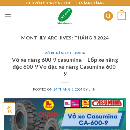
Skip
CHUYÊN CUNG CẤP THIẾT BỊ NÂNG HÀNG
to
0
content
MONTHLY ARCHIVES:
THÁNG 8 2024
VỎ XE NÂNG CASUMINA
Vỏ xe nâng 600-9 casumina – Lốp xe nâng
đặc 600-9 Vỏ đặc xe nâng Casumina 600-
9
POSTED ON
24 THÁNG 8, 2024
BY
LINH
24
Th8