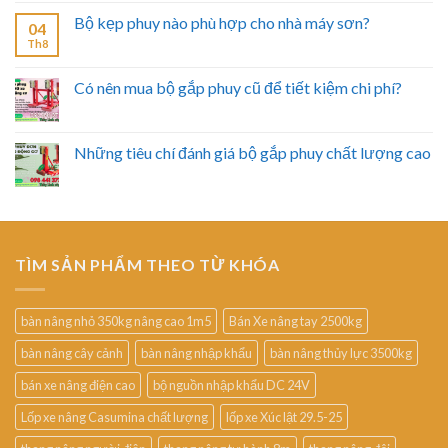
Bộ kẹp phuy nào phù hợp cho nhà máy sơn?
04
Th8
Có nên mua bộ gắp phuy cũ để tiết kiệm chi phí?
Những tiêu chí đánh giá bộ gắp phuy chất lượng cao
TÌM SẢN PHẨM THEO TỪ KHÓA
bàn nâng nhỏ 350kg nâng cao 1m5
Bán Xe nâng tay 2500kg
bàn nâng cây cảnh
bàn nâng nhập khẩu
bàn nâng thủy lực 3500kg
bán xe nâng điện cao
bộ nguồn nhập khẩu DC 24V
Lốp xe nâng Casumina chất lượng
lốp xe Xúc lật 29.5-25