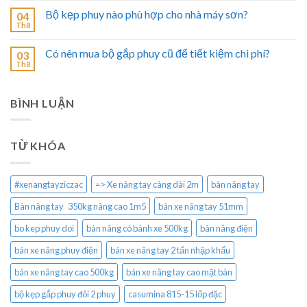
Bộ kẹp phuy nào phù hợp cho nhà máy sơn?
04
Th8
Có nên mua bộ gắp phuy cũ để tiết kiệm chi phí?
03
Th8
BÌNH LUẬN
TỪ KHÓA
#xenangtayziczac
=> Xe nâng tay càng dài 2m
bàn nâng tay
Bàn nâng tay 350kg nâng cao 1m5
bán xe nâng tay 51mm
bo kep phuy doi
bàn nâng có bánh xe 500kg
bàn nâng điện
bán xe nâng phuy điện
bán xe nâng tay 2 tấn nhập khẩu
bán xe nâng tay cao 500kg
bán xe nâng tay cao mặt bàn
bộ kẹp gắp phuy đôi 2 phuy
casumina 815-15 lốp đặc