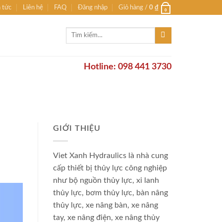
n tức
Liên hệ
FAQ
Đăng nhập
Giỏ hàng /
0
₫
0
Tìm
kiếm:
Hotline: 098 441 3730
GIỚI THIỆU
Viet Xanh Hydraulics là nhà cung
cấp thiết bị thủy lực công nghiệp
như bộ nguồn thủy lực, xi lanh
thủy lực, bơm thủy lực, bàn nâng
thủy lực, xe nâng bàn, xe nâng
tay, xe nâng điện, xe nâng thủy