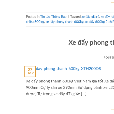
Posted in
Tin tức Thông Báo
|
Tagged
xe đẩy giá rẻ
,
xe đẩy h
chiều 600kg
,
xe đẩy phong thạnh 600kg
,
xe đẩy 600kg 2 chi
Xe đẩy phong th
POSTE
27
Th12
Xe đẩy phong thạnh 600kg Việt Nam giá tốt 
900mm Cự ly sàn xe 292mm Sử dụng bánh xe L200 
được) Tự trọng xe đẩy 47kg Xe […]