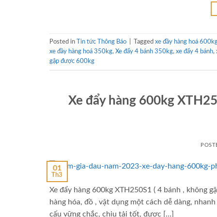
Posted in
Tin tức Thông Báo
|
Tagged
xe đầy hàng hoá 600k
xe đầy hàng hoá 350kg
,
Xe đẩy 4 bánh 350kg
,
xe đẩy 4 bánh
,
gập được 600kg
Xe đẩy hàng 600kg XTH250
POST
01
Th3
Xe đẩy hàng 600kg XTH250S1 ( 4 bánh , không gập 
hàng hóa, đồ , vật dụng một cách dễ dàng, nhanh 
cấu vững chắc, chịu tải tốt, được […]