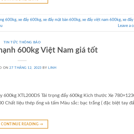
àng 600kg
,
xe đẩy 600kg
,
xe đẩy mặt bàn 600kg
,
xe đẩy việt nam 600kg
,
xe đẩy
ều
Leave a 
TIN TỨC THÔNG BÁO
ạnh 600kg Việt Nam giá tốt
D ON
27 THÁNG 12, 2023
BY
LINH
Xe đẩy 600kg XTL200DS Tải trọng đẩy 600kg Kích thước Xe 780×12
Chất liệu thép ống và tấm Màu sắc: bạc trắng ( đặc biệt tay đ
CONTINUE READING
→