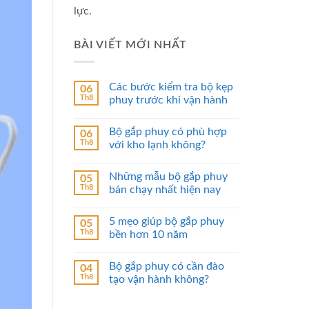
lực.
BÀI VIẾT MỚI NHẤT
Các bước kiểm tra bộ kẹp
06
Th8
phuy trước khi vận hành
Bộ gắp phuy có phù hợp
06
Th8
với kho lạnh không?
Những mẫu bộ gắp phuy
05
Th8
bán chạy nhất hiện nay
5 mẹo giúp bộ gắp phuy
05
Th8
bền hơn 10 năm
Bộ gắp phuy có cần đào
04
Th8
tạo vận hành không?