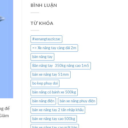
BÌNH LUẬN
TỪ KHÓA
#xenangtayziczac
=> Xe nâng tay càng dài 2m
bàn nâng tay
Bàn nâng tay 350kg nâng cao 1m5
bán xe nâng tay 51mm
bo kep phuy doi
bàn nâng có bánh xe 500kg
bàn nâng điện
bán xe nâng phuy điện
ng để
bán xe nâng tay 2 tấn nhập khẩu
 Giảm
bán xe nâng tay cao 500kg
bán xe nâng tay cao mặt bàn