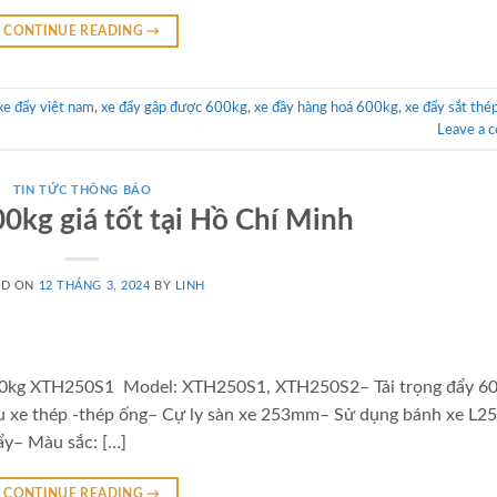
CONTINUE READING
→
xe đẩy việt nam
,
xe đẩy gập được 600kg
,
xe đầy hàng hoá 600kg
,
xe đẩy sắt th
Leave a 
TIN TỨC THÔNG BÁO
0kg giá tốt tại Hồ Chí Minh
ED ON
12 THÁNG 3, 2024
BY
LINH
 600kg XTH250S1 Model: XTH250S1, XTH250S2– Tải trọng đẩy 6
xe thép -thép ống– Cự ly sàn xe 253mm– Sử dụng bánh xe L2
ẩy– Màu sắc: […]
CONTINUE READING
→