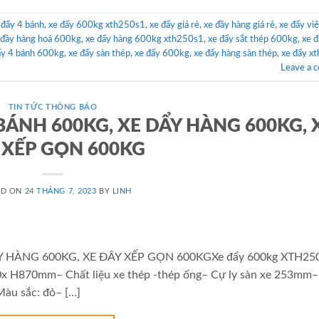
 đẩy 4 bánh
,
xe đẩy 600kg xth250s1
,
xe đẩy giá rẻ
,
xe đầy hàng giá rẻ
,
xe đẩy vi
 đầy hàng hoá 600kg
,
xe đẩy hàng 600kg xth250s1
,
xe đẩy sắt thép 600kg
,
xe đ
ẩy 4 bánh 600kg
,
xe đẩy sàn thép
,
xe đẩy 600kg
,
xe đẩy hàng sàn thép
,
xe đẩy x
Leave a 
TIN TỨC THÔNG BÁO
 BÁNH 600KG, XE DẨY HÀNG 600KG, 
 XẾP GỌN 600KG
ED ON
24 THÁNG 7, 2023
BY
LINH
ẨY HÀNG 600KG, XE ĐÂY XẾP GỌN 600KGXe đẩy 600kg XTH25
0x H870mm– Chất liệu xe thép -thép ống– Cự ly sàn xe 253mm–
Màu sắc: đỏ– […]