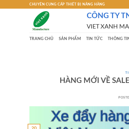
Skip
CHUYÊN CUNG CẤP THIẾT BỊ NÂNG HÀNG
to
CÔNG TY T
content
VIET XANH M
TRANG CHỦ
SẢN PHẨM
TIN TỨC
THÔNG TI
T
HÀNG MỚI VỀ SALE
POST
20