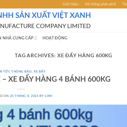
Giới thiệu
Hệ thống phân phối
Ti
NHH SẢN XUẤT VIỆT XANH
ANUFACTURE COMPANY LIMITED
N NHÀ CUNG CẤP
HOẠT ĐỘNG
TAG ARCHIVES:
XE ĐẨY HÀNG 600KG
IN TỨC THÔNG BÁO
,
XE ĐẨY
 – XE ĐẨY HÀNG 4 BÁNH 600KG
ED ON
20 THÁNG 8, 2024
BY
LINH