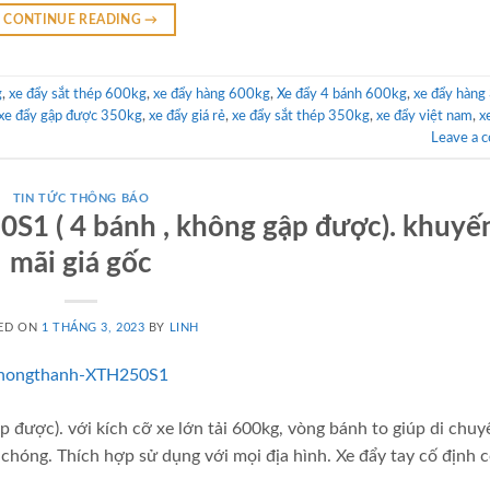
CONTINUE READING
→
g
,
xe đẩy sắt thép 600kg
,
xe đẩy hàng 600kg
,
Xe đẩy 4 bánh 600kg
,
xe đẩy hàng
xe đẩy gập được 350kg
,
xe đẩy giá rẻ
,
xe đẩy sắt thép 350kg
,
xe đẩy việt nam
,
x
Leave a 
TIN TỨC THÔNG BÁO
S1 ( 4 bánh , không gập được). khuyế
mãi giá gốc
ED ON
1 THÁNG 3, 2023
BY
LINH
được). với kích cỡ xe lớn tải 600kg, vòng bánh to giúp di chuy
chóng. Thích hợp sử dụng với mọi địa hình. Xe đẩy tay cố định c