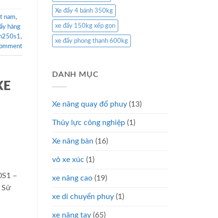
Xe đẩy 4 bánh 350kg
ệt nam
,
xe đẩy 150kg xếp gọn
ẩy hàng
th250s1
,
xe đẩy phong thạnh 600kg
comment
DANH MỤC
XE
Xe nâng quay đổ phuy
(13)
Thủy lực công nghiệp
(1)
Xe nâng bàn
(16)
vỏ xe xúc
(1)
0S1 –
xe nâng cao
(19)
 Sử
xe di chuyển phuy
(1)
xe nâng tay
(65)