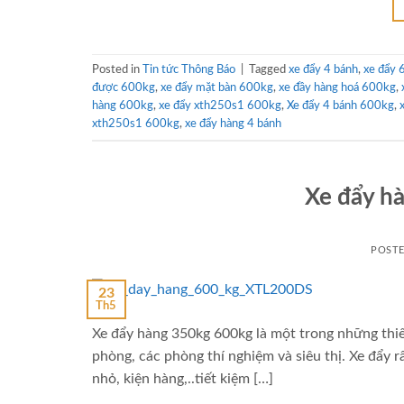
Posted in
Tin tức Thông Báo
|
Tagged
xe đẩy 4 bánh
,
xe đẩy
được 600kg
,
xe đẩy mặt bàn 600kg
,
xe đầy hàng hoá 600kg
,
hàng 600kg
,
xe đẩy xth250s1 600kg
,
Xe đẩy 4 bánh 600kg
,
xth250s1 600kg
,
xe đẩy hàng 4 bánh
Xe đẩy hà
POST
23
Th5
Xe đẩy hàng 350kg 600kg là một trong những thiết
phòng, các phòng thí nghiệm và siêu thị. Xe đẩy 
nhỏ, kiện hàng,..tiết kiệm […]