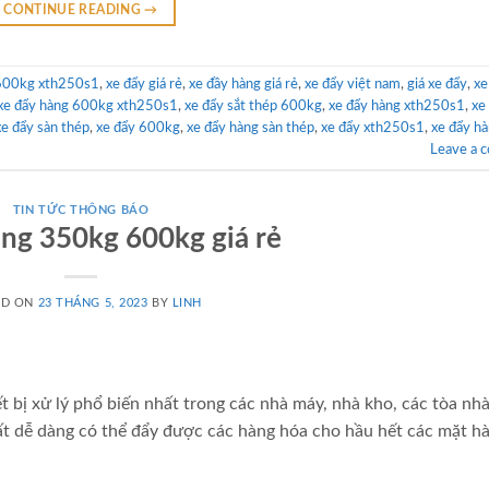
CONTINUE READING
→
 600kg xth250s1
,
xe đẩy giá rẻ
,
xe đầy hàng giá rẻ
,
xe đẩy việt nam
,
giá xe đẩy
,
xe
xe đẩy hàng 600kg xth250s1
,
xe đẩy sắt thép 600kg
,
xe đẩy hàng xth250s1
,
xe
xe đẩy sàn thép
,
xe đẩy 600kg
,
xe đẩy hàng sàn thép
,
xe đẩy xth250s1
,
xe đẩy h
Leave a 
TIN TỨC THÔNG BÁO
ng 350kg 600kg giá rẻ
ED ON
23 THÁNG 5, 2023
BY
LINH
 bị xử lý phổ biến nhất trong các nhà máy, nhà kho, các tòa nh
rất dễ dàng có thể đẩy được các hàng hóa cho hầu hết các mặt h