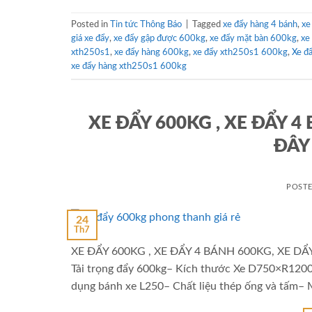
Posted in
Tin tức Thông Báo
|
Tagged
xe đẩy hàng 4 bánh
,
xe
giá xe đẩy
,
xe đẩy gập được 600kg
,
xe đẩy mặt bàn 600kg
,
xe
xth250s1
,
xe đẩy hàng 600kg
,
xe đẩy xth250s1 600kg
,
Xe đ
xe đẩy hàng xth250s1 600kg
XE ĐẨY 600KG , XE ĐẨY 4
ĐÂY
POST
24
Th7
XE ĐẨY 600KG , XE ĐẨY 4 BÁNH 600KG, XE D
Tải trọng đẩy 600kg– Kích thước Xe D750×R120
dụng bánh xe L250– Chất liệu thép ống và tấm– 