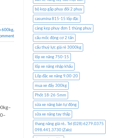
bộ kẹp gắp phuy đôi 2 phuy
casumina 815-15 lốp đặc
càng kẹp phuy đơn 1 thùng phuy
ép 600kg
,
comment
cẩu mốc động cơ 2 tấn
cẩu thuỷ lực giá rẻ 3000kg
lốp xe nâng 750-15
lốp xe nâng nhập khẩu
Lốp đặc xe nâng 9.00-20
mua xe đẩy 300kg
Phốt 18-26-5mm
sửa xe nâng bán tự động
00kg–
sữa xe nâng tay thấp
50–
thang nâng giá rẻ.. Tel (028) 6279.0375
098.441.3730 (Zalo)