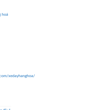
g hoá
.com/xedayhanghoa/