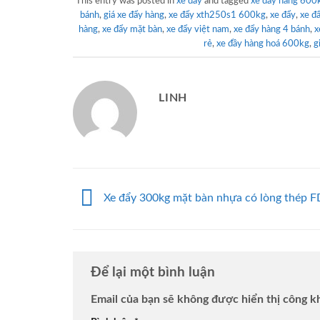
This entry was posted in
xe đẩy
and tagged
xe đẩy hàng 600
bánh
,
giá xe đẩy hàng
,
xe đẩy xth250s1 600kg
,
xe đẩy
,
xe đ
hàng
,
xe đẩy mặt bàn
,
xe đẩy việt nam
,
xe đẩy hàng 4 bánh
,
x
rẻ
,
xe đầy hàng hoá 600kg
,
g
LINH
Xe đẩy 300kg mặt bàn nhựa có lòng thép 
Để lại một bình luận
Email của bạn sẽ không được hiển thị công kh