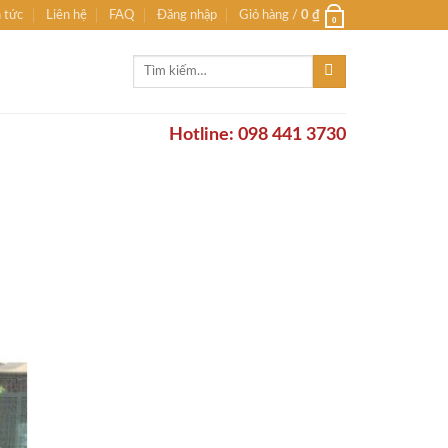
n tức
Liên hệ
FAQ
Đăng nhập
Giỏ hàng /
0
₫
0
Tìm
kiếm:
Hotline: 098 441 3730