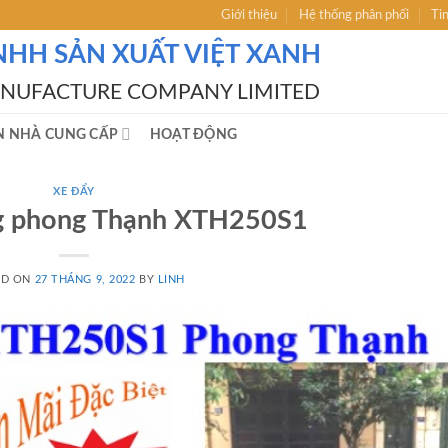
Giới thiệu
Hệ thống phân phối
Ti
NHH SẢN XUẤT VIỆT XANH
ANUFACTURE COMPANY LIMITED
N NHÀ CUNG CẤP
HOẠT ĐỘNG
XE ĐẨY
g phong Thạnh XTH250S1
ED ON
27 THÁNG 9, 2022
BY
LINH