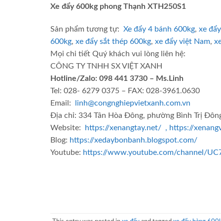
Xe đẩy 600kg phong Thạnh XTH250S1
Sản phẩm tương tự:
Xe đẩy 4 bánh 600kg
,
xe đẩ
600kg
,
xe đẩy sắt thép 600kg
,
xe đẩy việt Nam
,
xe
Mọi chi tiết Quý khách vui lòng liên hệ:
CÔNG TY TNHH SX VIỆT XANH
Hotline/Zalo: 098 441 3730 – Ms.Linh
Tel: 028- 6279 0375 – FAX: 028-3961.0630
Email:
linh@congnghiepvietxanh.com.vn
Địa chỉ: 334 Tân Hòa Đông, phường Bình Trị Đôn
Website:
https://xenangtay.net/ , https://xenan
Blog:
https://xedaybonbanh.blogspot.com/
Youtube:
https://www.youtube.com/channel/