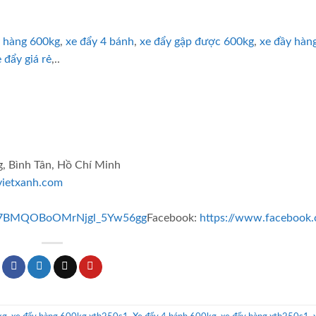
y hàng 600kg
,
xe đẩy 4 bánh
,
xe đẩy gập được 600kg
,
xe đầy hàn
 đẩy giá rẻ
,..
g, Bình Tân, Hồ Chí Minh
gvietxanh.com
UC7BMQOBoOMrNjgl_5Yw56gg
Facebook:
https://www.facebook