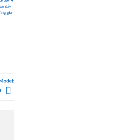
xe đẩy 4
xe đẩy
àng giá
nModel:
0