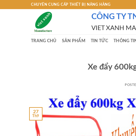
Skip
CHUYÊN CUNG CẤP THIẾT BỊ NÂNG HÀNG
to
CÔNG TY T
content
VIET XANH M
TRANG CHỦ
SẢN PHẨM
TIN TỨC
THÔNG TI
Xe đẩy 600k
POST
27
Th9