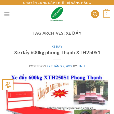
Skip
CHUYÊN CUNG CẤP THIẾT BỊ NÂNG HÀNG
to
0
content
TAG ARCHIVES:
XE ĐẨY
XE ĐẨY
Xe đẩy 600kg phong Thạnh XTH250S1
POSTED ON
27 THÁNG 9, 2022
BY
LINH
27
Th9