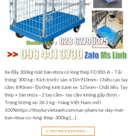
Xe đẩy 300kg mặt bàn nhựa có lòng thép FD300-A – Tải
trọng: 300 kg– Kích trước sàn: 610×910mm– Chiều cao tay
cầm: 890mm– Đường kính bánh xe: 125mm– Chất liệu: Tay
thép + Sàn nhựa – 2 tay cầm– tay cầm không gập được–
Trọng lượng xe: 26.5 kg– Hàng Việt Nam, mới
100%https://thuylucvietxanh.com/san-pham/xe-day-mat-
ban-nhua-co-long-thep-300kg […]
CONTINUE READING
→