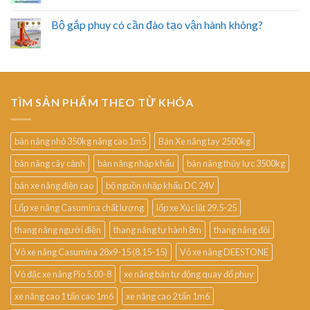
Bộ gắp phuy có cần đào tạo vận hành không?
TÌM SẢN PHẨM THEO TỪ KHÓA
bàn nâng nhỏ 350kg nâng cao 1m5
Bán Xe nâng tay 2500kg
bàn nâng cây cảnh
bàn nâng nhập khẩu
bàn nâng thủy lực 3500kg
bán xe nâng điện cao
bộ nguồn nhập khẩu DC 24V
Lốp xe nâng Casumina chất lượng
lốp xe Xúc lật 29.5-25
thang nâng người điện
thang nâng tự hành 8m
thang nâng đôi
Vỏ xe nâng Casumina 28x9-15 (8.15-15)
Vỏ xe nâng DEESTONE
Vỏ đặc xe nâng Pio 5.00-8
xe nâng bán tự động quay đổ phuy
xe nâng cao 1 tấn cao 1m6
xe nâng cao 2 tấn 1m6