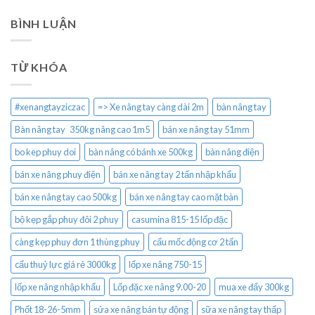
BÌNH LUẬN
TỪ KHÓA
#xenangtayziczac
=> Xe nâng tay càng dài 2m
bàn nâng tay
Bàn nâng tay 350kg nâng cao 1m5
bán xe nâng tay 51mm
bo kep phuy doi
bàn nâng có bánh xe 500kg
bàn nâng điện
bán xe nâng phuy điện
bán xe nâng tay 2 tấn nhập khẩu
bán xe nâng tay cao 500kg
bán xe nâng tay cao mặt bàn
bộ kẹp gắp phuy đôi 2 phuy
casumina 815-15 lốp đặc
càng kẹp phuy đơn 1 thùng phuy
cẩu mốc động cơ 2 tấn
cẩu thuỷ lực giá rẻ 3000kg
lốp xe nâng 750-15
lốp xe nâng nhập khẩu
Lốp đặc xe nâng 9.00-20
mua xe đẩy 300kg
Phốt 18-26-5mm
sửa xe nâng bán tự động
sữa xe nâng tay thấp