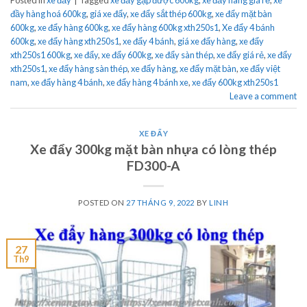
đầy hàng hoá 600kg
,
giá xe đẩy
,
xe đẩy sắt thép 600kg
,
xe đẩy mặt bàn
600kg
,
xe đẩy hàng 600kg
,
xe đẩy hàng 600kg xth250s1
,
Xe đẩy 4 bánh
600kg
,
xe đẩy hàng xth250s1
,
xe đẩy 4 bánh
,
giá xe đẩy hàng
,
xe đẩy
xth250s1 600kg
,
xe đẩy
,
xe đẩy 600kg
,
xe đẩy sàn thép
,
xe đẩy giá rẻ
,
xe đẩy
xth250s1
,
xe đẩy hàng sàn thép
,
xe đẩy hàng
,
xe đẩy mặt bàn
,
xe đẩy việt
nam
,
xe đẩy hàng 4 bánh
,
xe đẩy hàng 4 bánh xe
,
xe đẩy 600kg xth250s1
Leave a comment
XE ĐẨY
Xe đẩy 300kg mặt bàn nhựa có lòng thép
FD300-A
POSTED ON
27 THÁNG 9, 2022
BY
LINH
27
Th9