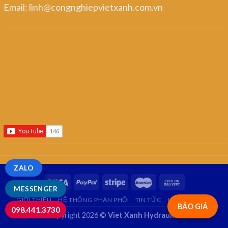
Email: linh@congnghiepvietxanh.com.vn
ZALO
MESSENGER
GIỚI THIỆU
HỆ THỐNG PHÂN PHỐI
TIN TỨC
LIÊN HỆ
FAQ
BÁO GIÁ
098.441.3730
Copyright 2026 ©
Viet Xanh Hydraulics