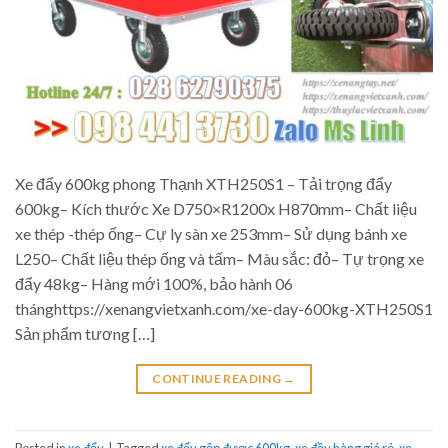
Xe đẩy 600kg phong Thạnh XTH250S1 – Tải trọng đẩy
600kg– Kích thước Xe D750×R1200x H870mm– Chất liệu
xe thép -thép ống– Cự ly sàn xe 253mm– Sử dụng bánh xe
L250– Chất liệu thép ống và tấm– Màu sắc: đỏ– Tự trọng xe
đẩy 48kg– Hàng mới 100%, bảo hành 06
thánghttps://xenangvietxanh.com/xe-day-600kg-XTH250S1
Sản phẩm tương […]
CONTINUE READING
→
Posted in
xe đẩy
|
Tagged
xe đẩy gập được 600kg
,
xe đầy hàng giá rẻ
,
xe