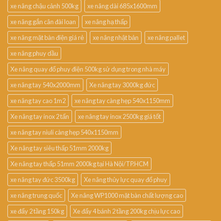
xe nâng chậu cảnh 500kg
xe nâng dài 685x1600mm
xe nâng gắn cân đài loan
xe nâng hạ thấp
xe nâng mặt bàn điện giá rẻ
xe nâng nhật bản
xe nâng pallet
xe nâng phuy dầu
Xe nâng quay đổ phuy điện 500kg sử dụng trong nhà máy
xe nâng tay 540x2000mm
Xe nâng tay 3000kg đức
xe nâng tay cao 1m2
xe nâng tay càng hẹp 540x1150mm
Xe nâng tay inox 2 tấn
xe nâng tay inox 2500kg giá tốt
xe nâng tay niuli càng hẹp 540x1150mm
Xe nâng tay siêu thấp 51mm 2000kg
Xe nâng tay thấp 51mm 2000kg tại Hà Nội/TP.HCM
xe nâng tay đức 3500kg
Xe nâng thủy lực quay đổ phuy
xe nâng trung quốc
Xe nâng WP1000 mặt bàn chất lượng cao
xe đẩy 2 tầng 150kg
Xe đẩy 4 bánh 2 tầng 200kg chịu lực cao