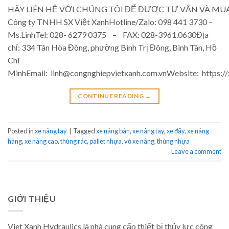
HÃY LIÊN HỆ VỚI CHÚNG TÔI ĐỂ ĐƯỢC TƯ VẤN VÀ MUA H
Công ty TNHH SX Việt XanhHotline/Zalo: 098 441 3730 –
Ms.LinhTel: 028- 6279 0375 – FAX: 028-3961.0630Địa
chỉ: 334 Tân Hòa Đông, phường Bình Trị Đông, Bình Tân, Hồ
Chí
MinhEmail: linh@congnghiepvietxanh.com.vnWebsite: https:
CONTINUE READING
→
Posted in
xe nâng tay
|
Tagged
xe nâng bàn
,
xe nâng tay
,
xe đẩy
,
xe nâng
hàng
,
xe nâng cao
,
thùng rác
,
pallet nhựa
,
vỏ xe nâng
,
thùng nhựa
Leave a comment
GIỚI THIỆU
Viet Xanh Hydraulics là nhà cung cấp thiết bị thủy lực công