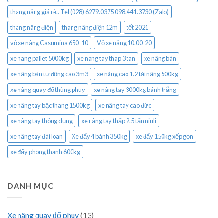
thang nâng giá rẻ.. Tel (028) 6279.0375 098.441.3730 (Zalo)
thang nâng điện
thang nâng điện 12m
tết 2021
vỏ xe nâng Casumina 650-10
Vỏ xe nâng 10.00-20
xe nang pallet 5000kg
xe nang tay thap 3 tan
xe nâng bàn
xe nâng bán tự động cao 3m3
xe nâng cao 1.2 tải nâng 500kg
xe nâng quay đổ thùng phuy
xe nâng tay 3000kg bánh trắng
xe nâng tay bậc thang 1500kg
xe nâng tay cao đức
xe nâng tay thông dụng
xe nâng tay thấp 2.5 tấn niuli
xe nâng tay đài loan
Xe đẩy 4 bánh 350kg
xe đẩy 150kg xếp gọn
xe đẩy phong thạnh 600kg
DANH MỤC
Xe nâng quay đổ phuy
(13)