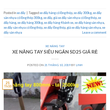
Posted in
xe đẩy
|
Tagged
xe đẩy hàng có lồng thép
,
xe đẩy 300kg
,
xe đẩy
sàn nhựa có lồng thép 300kg
,
xe đẩy
,
giá xe đẩy sàn nhựa có lồng thép
,
xe
đẩy hàng
,
xe đẩy hàng 300kg
,
xe đẩy hàng 4 bánh xe
,
xe đẩy hàng sàn nhựa
,
xe đẩy sàn nhựa có lồng thép
,
xe đẩy lồng thép
,
giá xe đẩy hàng sàn nhựa
,
xe
đẩy sàn nhựa
Leave a comment
XE NÂNG TAY
XE NÂNG TAY SIÊU NGẮN SD25 GIÁ RẺ
POSTED ON
21 THÁNG 10, 2019
BY
LINH
21
Th10