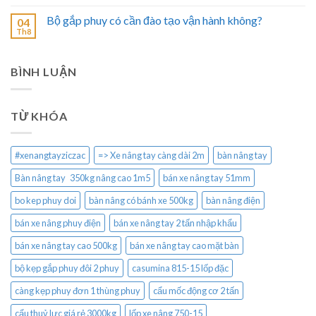
Bộ gắp phuy có cần đào tạo vận hành không?
04
Th8
BÌNH LUẬN
TỪ KHÓA
#xenangtayziczac
=> Xe nâng tay càng dài 2m
bàn nâng tay
Bàn nâng tay 350kg nâng cao 1m5
bán xe nâng tay 51mm
bo kep phuy doi
bàn nâng có bánh xe 500kg
bàn nâng điện
bán xe nâng phuy điện
bán xe nâng tay 2 tấn nhập khẩu
bán xe nâng tay cao 500kg
bán xe nâng tay cao mặt bàn
bộ kẹp gắp phuy đôi 2 phuy
casumina 815-15 lốp đặc
càng kẹp phuy đơn 1 thùng phuy
cẩu mốc động cơ 2 tấn
cẩu thuỷ lực giá rẻ 3000kg
lốp xe nâng 750-15