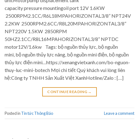
unitMotorpump displacement tank
capacity pressure mountingoil port 12V 1.6KW
2500RPM2.1CC/R6L18MPAHORIZONTAL3/8” NPT24V
2.2KW 2500RPM2.6CC/R8L20MPAHORIZONTAL3/8”
NPT220V 1.5KW 2850RPM
50HZ2.1CC/R8L16MPAHORIZONTAL3/8” NPTDC
motor12V/1.6kw Tags: bộ nguồn thủy lực, bộ nguồn
mini, bộ nguồn thủy lực nâng, bộ nguồn mini điện, bộ nguồn
thủy lực điện mini…https://xenangvietxanh.com/bo-nguon-
thuy-luc-mini-botech Mọi chi tiết Quý khách vui lòng liên
hệ:Công ty TNHH Sản Xuất Việt XanhHotline/Zalo : […]
CONTINUE READING
→
Posted in
Tin tức Thông Báo
Leave a comment