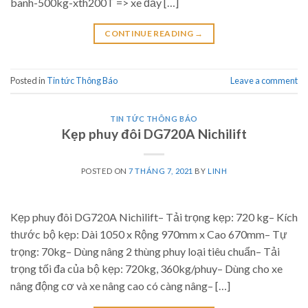
banh-500kg-xth200T => xe đẩy […]
CONTINUE READING
→
Posted in
Tin tức Thông Báo
Leave a comment
TIN TỨC THÔNG BÁO
Kẹp phuy đôi DG720A Nichilift
POSTED ON
7 THÁNG 7, 2021
BY
LINH
Kẹp phuy đôi DG720A Nichilift– Tải trọng kẹp: 720 kg– Kích
thước bộ kẹp: Dài 1050 x Rộng 970mm x Cao 670mm– Tự
trọng: 70kg– Dùng nâng 2 thùng phuy loại tiêu chuẩn– Tải
trọng tối đa của bộ kẹp: 720kg, 360kg/phuy– Dùng cho xe
nâng động cơ và xe nâng cao có càng nâng– […]