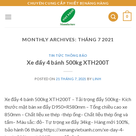
Skip
CHUYÊN CUNG CẤP THIẾT BỊ NÂNG HÀNG
to
0
content
MONTHLY ARCHIVES:
THÁNG 7 2021
TIN TỨC THÔNG BÁO
Xe đẩy 4 bánh 500kg XTH200T
POSTED ON
21 THÁNG 7, 2021
BY
LINH
Xe đẩy 4 bánh 500kg XTH200T – Tải trọng đẩy 500kg– Kích
thước mặt bàn xe đẩy D950×R580mm – Tổng chiều cao xe
850mm – Chất liệu xe thép -thép ống– Chất liệu thép ống và
tấm– Màu sắc: đỏ– Tự trọng xe đẩy 34kg– Hàng mới 100%,
bảo hành 06 tháng https://xenangvietxanh.com/xe-day-4-