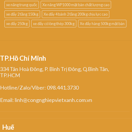
xe nâng trung quốc
Xe nâng WP1000 mặt bàn chất lượng cao
xe đẩy 2 tầng 150kg
Xe đẩy 4 bánh 2 tầng 200kg chịu lực cao
xe đẩy 250kg
xe đẩy có lòng thép 300kg
Xe đẩy hàng 500kg mặt bàn
TP.Hồ Chí Minh
334 Tân Hoà Đông, P. Bình Trị Đông, Q.Bình Tân,
TP.HCM
Hotline/Zalo/Viber: 098.441.3730
Email: linh@congnghiepvietxanh.com.vn
Huế