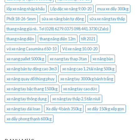
lốp xe nâng nhập khẩu
Lốp đặc xe nâng 9.00-20
mua xe đẩy 300kg
Phốt 18-26-5mm
sửa xe nâng bán tự động
sữa xe nâng tay thấp
thang nâng giá rẻ.. Tel (028) 6279.0375 098.441.3730 (Zalo)
thang nâng điện
thang nâng điện 12m
tết 2021
vỏ xe nâng Casumina 650-10
Vỏ xe nâng 10.00-20
xe nang pallet 5000kg
xe nang tay thap 3 tan
xe nâng bàn
xe nâng bán tự động cao 3m3
xe nâng cao 1.2 tải nâng 500kg
xe nâng quay đổ thùng phuy
xe nâng tay 3000kg bánh trắng
xe nâng tay bậc thang 1500kg
xe nâng tay cao đức
xe nâng tay thông dụng
xe nâng tay thấp 2.5 tấn niuli
xe nâng tay đài loan
Xe đẩy 4 bánh 350kg
xe đẩy 150kg xếp gọn
xe đẩy phong thạnh 600kg