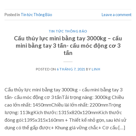
Posted in
Tin tức Thông Báo
Leave a comment
TIN TỨC THÔNG BÁO
Cẩu thủy lực mini bằng tay 3000kg – cẩu
mini bằng tay 3 tấn- cẩu móc động cơ 3
tấn
POSTED ON
6 THÁNG 7, 2021
BY
LINH
Cẩu thủy lực mini bằng tay 3000kg – cẩu mini bằng tay 3
tấn- cẩu móc động cơ 3 tấnTải trọng nâng: 3000kg Chiều
cao lớn nhất: 1450mmChiều lài lớn nhất: 2200mmTrọng
lượng: 113kgKích thước:1315x820x120mmKích thước
đóng gói:1395x315x160mm + Thiết kế nhỏ gọn, sau khi sử
dụng có thể gấp được+ Khung giá vững chắc+ Cơ cấu […]