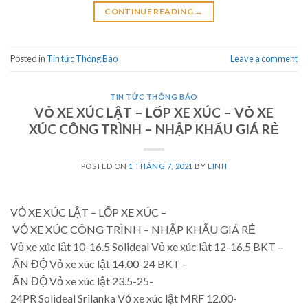
CONTINUE READING
→
Posted in
Tin tức Thông Báo
Leave a comment
TIN TỨC THÔNG BÁO
VỎ XE XÚC LẬT – LỐP XE XÚC – VỎ XE
XÚC CÔNG TRÌNH – NHẬP KHẨU GIÁ RẺ
POSTED ON
1 THÁNG 7, 2021
BY
LINH
VỎ XE XÚC LẬT – LỐP XE XÚC –
VỎ XE XÚC CÔNG TRÌNH – NHẬP KHẨU GIÁ RẺ
Vỏ xe xúc lật 10-16.5 Solideal Vỏ xe xúc lật 12-16.5 BKT –
ẤN ĐỘ Vỏ xe xúc lật 14.00-24 BKT –
ẤN ĐỘ Vỏ xe xúc lật 23.5-25-
24PR Solideal Srilanka Vỏ xe xúc lật MRF 12.00-