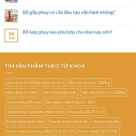
Bộ gắp phuy có cần đào tạo vận hành không?
Bộ kẹp phuy nào phù hợp cho nhà máy sơn?
04
Th8
TÌM SẢN PHẨM THEO TỪ KHÓA
bàn nâng nhỏ 350kg nâng cao 1m5
Bán Xe nâng tay 2500kg
bàn nâng cây cảnh
bàn nâng nhập khẩu
bàn nâng thủy lực 3500kg
bán xe nâng điện cao
bộ nguồn nhập khẩu DC 24V
Lốp xe nâng Casumina chất lượng
lốp xe Xúc lật 29.5-25
thang nâng người điện
thang nâng tự hành 8m
thang nâng đôi
Vỏ xe nâng Casumina 28x9-15 (8.15-15)
Vỏ xe nâng DEESTONE