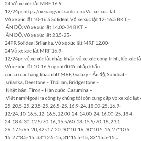
24 Vỏ xe xúc lật MRF 16.9-
12/24pr https://xenangvietxanh.com/Vo-xe-xuc-lat
Vỏ xe xúc lật 10-16.5 Solideal, Vỏ xe xúc lật 12-16.5 BKT –
ẤN ĐỘ, Vỏ xe xúc lật 14.00-24 BKT –
ẤN ĐỘ, Vỏ xe xúc lật 23.5-25-
24PR Solideal Srilanka, Vỏ xe xúc lật MRF 12.00-
24,Vỏ xe xúc lật MRF 16.9-
12/24pr, vỏ xe xúc lật nhập khẩu, vỏ xe xúc cong trình, lốp xúc lậ
Vỏ xe xúc lật 10-16.5 ngoài được nhập khẩu
còn có các hãng khác như MRF, Galaxy – Ấn độ, Solideal –
srilanka, Deestone – Thái lan, Bridgestone –
Nhật bản, Tiron – Hàn quốc, Casumina –
Việt namNgoài ra công ty chúng tôi còn cung cấp vỏ xe xúc lật 
25, 20.5-25, 23.5-25, 26.5-25, 16.9-24, 18.00-25, 16.9-
12/24, 10-16.5, 12-16.5, 12.00-24, 14.00-24, 16.00-25, 18.4-
24, 18.4-30, 12.5/70-16, 15.5/60-18, 15.5/70-18, 23.1-
26, 17.5/65-20, 42×17-20, 30*10-16, 30*10.5-16, 27*10.5-
15, 27*8.5-15, 33*12.5-15, 31*15.5-15, 33*15.5-15…