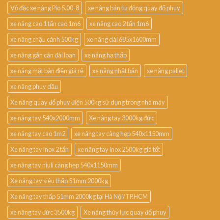
Vỏ đặc xe nâng Pio 5.00-8
xe nâng bán tự động quay đổ phuy
xe nâng cao 1 tấn cao 1m6
xe nâng cao 2 tấn 1m6
xe nâng chậu cảnh 500kg
xe nâng dài 685x1600mm
xe nâng gắn cân đài loan
xe nâng hạ thấp
xe nâng mặt bàn điện giá rẻ
xe nâng nhật bản
xe nâng pallet
xe nâng phuy dầu
Xe nâng quay đổ phuy điện 500kg sử dụng trong nhà máy
xe nâng tay 540x2000mm
Xe nâng tay 3000kg đức
xe nâng tay cao 1m2
xe nâng tay càng hẹp 540x1150mm
Xe nâng tay inox 2 tấn
xe nâng tay inox 2500kg giá tốt
xe nâng tay niuli càng hẹp 540x1150mm
Xe nâng tay siêu thấp 51mm 2000kg
Xe nâng tay thấp 51mm 2000kg tại Hà Nội/TP.HCM
xe nâng tay đức 3500kg
Xe nâng thủy lực quay đổ phuy