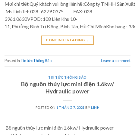
Mọi chi tiết Quý khách vui lòng liên hệ:Công ty TNHH Sản Xuấ
Ms.LinhTel: 028- 6279 0375 – FAX: 028-
3961.0630VPĐD: 108 Liên Khu 10-
11, Phường Bình Trị Đông, Bình Tân, Hồ Chí MinhKho hàng : 
CONTINUE READING
→
Posted in
Tin tức Thông Báo
Leave a comment
TIN TỨC THÔNG BÁO
Bộ nguồn thủy lực mini điện 1.6kw/
Hydraulic power
POSTED ON
1 THÁNG 7, 2021
BY
LINH
Bộ nguồn thủy lực mini điện 1.6kw/ Hydraulic power