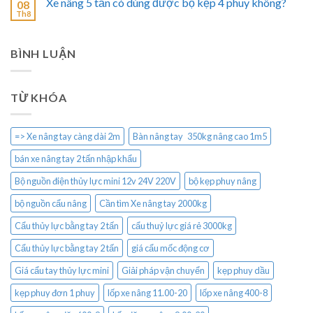
Xe nâng 5 tấn có dùng được bộ kẹp 4 phuy không?
08
Th8
BÌNH LUẬN
TỪ KHÓA
=> Xe nâng tay càng dài 2m
Bàn nâng tay 350kg nâng cao 1m5
bán xe nâng tay 2 tấn nhập khẩu
Bộ nguồn điện thủy lực mini 12v 24V 220V
bộ kẹp phuy nâng
bộ nguồn cẩu nâng
Cần tìm Xe nâng tay 2000kg
Cẩu thủy lực bằng tay 2 tấn
cẩu thuỷ lực giá rẻ 3000kg
Cẩu thủy lực bằng tay 2 tấn
giá cẩu mốc động cơ
Giá cẩu tay thủy lực mini
Giải pháp vận chuyển
kẹp phuy dầu
kẹp phuy đơn 1 phuy
lốp xe nâng 11.00-20
lốp xe nâng 400-8