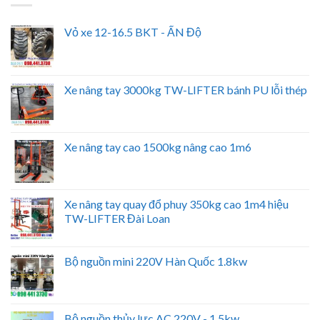
Vỏ xe 12-16.5 BKT - ẤN Độ
Xe nâng tay 3000kg TW-LIFTER bánh PU lỗi thép
Xe nâng tay cao 1500kg nâng cao 1m6
Xe nâng tay quay đổ phuy 350kg cao 1m4 hiệu
TW-LIFTER Đài Loan
Bộ nguồn mini 220V Hàn Quốc 1.8kw
Bộ nguồn thủy lực AC 220V - 1.5kw