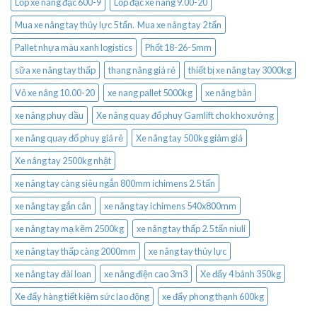
Lốp xe nâng đặc 600-9
Lốp đặc xe nâng 9.00-20
Mua xe nâng tay thủy lực 5 tấn. Mua xe nâng tay 2 tấn
Pallet nhựa màu xanh logistics
Phốt 18-26-5mm
sữa xe nâng tay thấp
thang nâng giá rẻ
thiết bị xe nâng tay 3000kg
Vỏ xe nâng 10.00-20
xe nang pallet 5000kg
xe nâng bàn
xe nâng phuy dầu
Xe nâng quay đổ phuy Gamlift cho kho xưởng
xe nâng quay đổ phuy giá rẻ
Xe nâng tay 500kg giảm giá
Xe nâng tay 2500kg nhật
xe nâng tay càng siêu ngắn 800mm ichimens 2.5 tấn
xe nâng tay gắn cân
xe nâng tay ichimens 540x800mm
xe nâng tay mạ kẽm 2500kg
xe nâng tay thấp 2.5 tấn niuli
xe nâng tay thấp càng 2000mm
xe nâng tay thủy lực
xe nâng tay đài loan
xe nâng điện cao 3m3
Xe đẩy 4 bánh 350kg
Xe đẩy hàng tiết kiệm sức lao động
xe đẩy phong thạnh 600kg