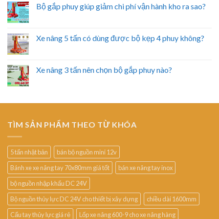
Bộ gắp phuy giúp giảm chi phí vận hành kho ra sao?
Xe nâng 5 tấn có dùng được bộ kẹp 4 phuy không?
Xe nâng 3 tấn nên chọn bộ gắp phuy nào?
TÌM SẢN PHẨM THEO TỪ KHÓA
5 tấn nhật bản
bán bộ nguồn mini 12v
Bánh xe xe nâng tay 70x80mm giá tốt
bán xe nâng tay inox
bộ nguồn nhập khẩu DC 24V
Bộ nguồn thủy lực DC 24V cho thiết bị xây dựng
chiều dài 1600mm
Cẩu tay thủy lực giá rẻ
Lốp xe nâng 600-9 cho xe nâng hàng