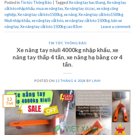
Posted in
Tin tức Thông Báo
|
Tagged
Xe nâng tay bac thang
,
Xe nâng tay
cắt kéo nhập khẩu
,
mua xe nâng tay
,
Xe nâng tay ziczac
,
xe nâng công
nghiệp
,
Xe nâng tay cắt kéo1500kg
,
xe nâng
,
Xe nâng tay cắt kéo1500kg
Niuli nhập khẩu
,
xe nâng tay cắt kéo
,
xe nâng tay cắt kéo 1500kg
,
bán xe
nâng tay
,
Xe nâng tay cắt kéo 1500kg cao 83cm
Leave a comment
TIN TỨC THÔNG BÁO
Xe nâng tay niuli 4000kg nhập khẩu, xe
nâng tay thấp 4 tấn, xe nâng hạ bằng cơ 4
tấn.
POSTED ON
12 THÁNG 4, 2024
BY
LINH
12
Th4