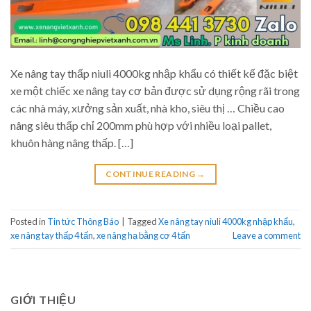
Xe nâng tay thấp niuli 4000kg nhập khẩu có thiết kế đặc biệt
xe một chiếc xe nâng tay cơ bản được sử dụng rộng rãi trong
các nhà máy, xưởng sản xuất, nhà kho, siêu thị … Chiều cao
nâng siêu thấp chỉ 200mm phù hợp với nhiều loại pallet,
khuôn hàng nâng thấp. […]
CONTINUE READING
→
Posted in
Tin tức Thông Báo
|
Tagged
Xe nâng tay niuli 4000kg nhập khẩu
,
xe nâng tay thấp 4 tấn
,
xe nâng hạ bằng cơ 4 tấn
Leave a comment
GIỚI THIỆU