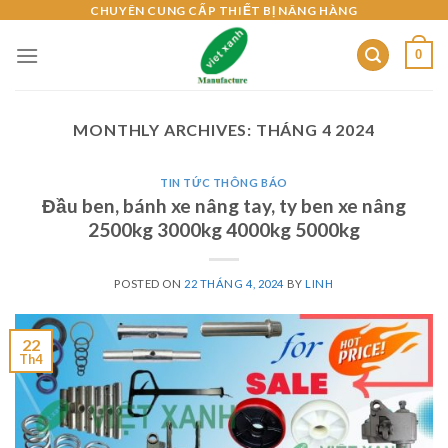
Skip
CHUYÊN CUNG CẤP THIẾT BỊ NÂNG HÀNG
to
0
content
MONTHLY ARCHIVES:
THÁNG 4 2024
TIN TỨC THÔNG BÁO
Đầu ben, bánh xe nâng tay, ty ben xe nâng
2500kg 3000kg 4000kg 5000kg
POSTED ON
22 THÁNG 4, 2024
BY
LINH
22
Th4