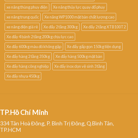
xe nâng thùng phuy điện
Xe nâng thủy lực quay đổ phuy
xe nâng trung quốc
Xe nâng WP1000 mặt bàn chất lượng cao
xe nâng điện giá rẻ
Xe đẩy 2 tầng 300kg
Xe đẩy 2 tầng XTB100T2
Xe đẩy 4 bánh 2 tầng 200kg chịu lực cao
Xe đẩy 600kg màu đỏ không gập
Xe đẩy gấp gọn 150kg tiện dụng
Xe đẩy hàng 2 tầng 350kg
Xe đẩy hàng 500kg mặt bàn
Xe đẩy hàng công nghiệp
Xe đẩy inox dọn vệ sinh 3 tầng
Xe đẩy nhựa 450kg
TP.Hồ Chí Minh
334 Tân Hoà Đông, P. Bình Trị Đông, Q.Bình Tân,
TP.HCM