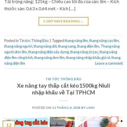
Tải trọng nâng: 125kg – Chiều cao tối đa của sàn: 8m – Kích
thước sàn: 0.63 x 0.64 mét – Kích […]
CONTINUE READING
→
Posted in
Tin tức Thông Báo
|
Tagged
thang nâng 8m
,
thang nâng cao 8m
,
thang nâng người
,
thang nâng đôi
,
thang nang
,
thang điện 8m
,
Thang nâng
người đơn 8m
,
thang nâng điện xây dựng
,
thang nâng ziczac
,
thang nâng
điện 8m công trình
,
thang nâng đơn 8m
,
thang nâng nhập khẩu giá rẻ
,
thang
nâng điện 8m
Leave a comment
TIN TỨC THÔNG BÁO
Xe nâng tay thấp cắt kéo1500kg Niuli
nhập khẩu về Tại TPHCM
POSTED ON
12 THÁNG 4, 2024
BY
LINH
12