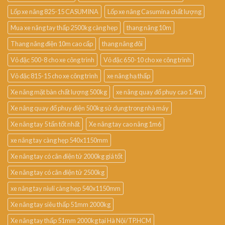
Lốp xe nâng 825-15 CASUMINA
Lốp xe nâng Casumina chất lượng
Mua xe nâng tay thấp 2500kg càng hẹp
thang nâng 10m
Thang nâng điện 10m cao cấp
thang nâng đôi
Vỏ đặc 500-8 cho xe công trình
Vỏ đặc 650-10 cho xe công trình
Vỏ đặc 815-15 cho xe công trình
xe nâng hạ thấp
Xe nâng mặt bàn chất lượng 500kg
xe nâng quay đổ phuy cao 1.4m
Xe nâng quay đổ phuy điện 500kg sử dụng trong nhà máy
Xe nâng tay 5 tấn tốt nhất
Xe nâng tay cao nâng 1m6
xe nâng tay càng hẹp 540x1150mm
Xe nâng tay có cân điện tử 2000kg giá tốt
Xe nâng tay có cân điện tử 2500kg
xe nâng tay niuli càng hẹp 540x1150mm
Xe nâng tay siêu thấp 51mm 2000kg
Xe nâng tay thấp 51mm 2000kg tại Hà Nội/TP.HCM