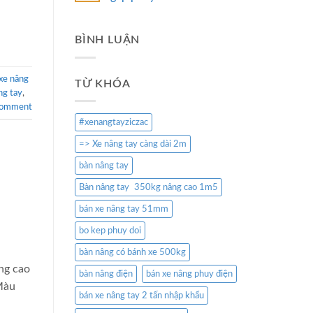
BÌNH LUẬN
xe nâng
TỪ KHÓA
ng tay
,
comment
#xenangtayziczac
=> Xe nâng tay càng dài 2m
bàn nâng tay
Bàn nâng tay 350kg nâng cao 1m5
bán xe nâng tay 51mm
bo kep phuy doi
bàn nâng có bánh xe 500kg
ng cao
bàn nâng điện
bán xe nâng phuy điện
Màu
bán xe nâng tay 2 tấn nhập khẩu