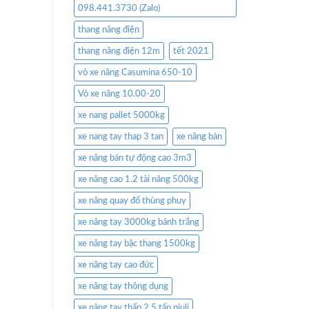
098.441.3730 (Zalo)
thang nâng điện
thang nâng điện 12m
tết 2021
vỏ xe nâng Casumina 650-10
Vỏ xe nâng 10.00-20
xe nang pallet 5000kg
xe nang tay thap 3 tan
xe nâng bàn
xe nâng bán tự động cao 3m3
xe nâng cao 1.2 tải nâng 500kg
xe nâng quay đổ thùng phuy
xe nâng tay 3000kg bánh trắng
xe nâng tay bậc thang 1500kg
xe nâng tay cao đức
xe nâng tay thông dụng
xe nâng tay thấp 2.5 tấn niuli