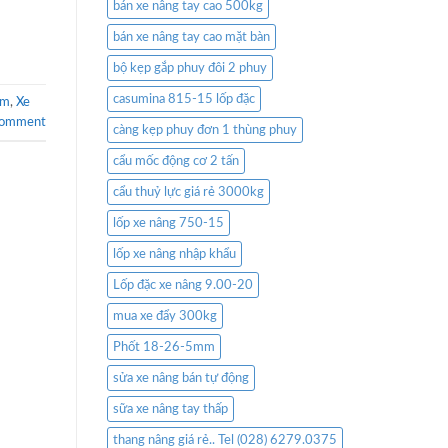
bán xe nâng tay cao 500kg
bán xe nâng tay cao mặt bàn
bộ kẹp gắp phuy đôi 2 phuy
casumina 815-15 lốp đặc
cm
,
Xe
comment
càng kẹp phuy đơn 1 thùng phuy
cẩu mốc động cơ 2 tấn
cẩu thuỷ lực giá rẻ 3000kg
lốp xe nâng 750-15
lốp xe nâng nhập khẩu
Lốp đặc xe nâng 9.00-20
mua xe đẩy 300kg
Phốt 18-26-5mm
sửa xe nâng bán tự động
sữa xe nâng tay thấp
thang nâng giá rẻ.. Tel (028) 6279.0375