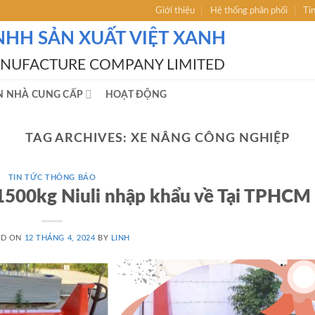
Giới thiệu
Hệ thống phân phối
Ti
NHH SẢN XUẤT VIỆT XANH
ANUFACTURE COMPANY LIMITED
N NHÀ CUNG CẤP
HOẠT ĐỘNG
TAG ARCHIVES:
XE NÂNG CÔNG NGHIỆP
TIN TỨC THÔNG BÁO
o1500kg Niuli nhập khẩu về Tại TPHCM
ED ON
12 THÁNG 4, 2024
BY
LINH