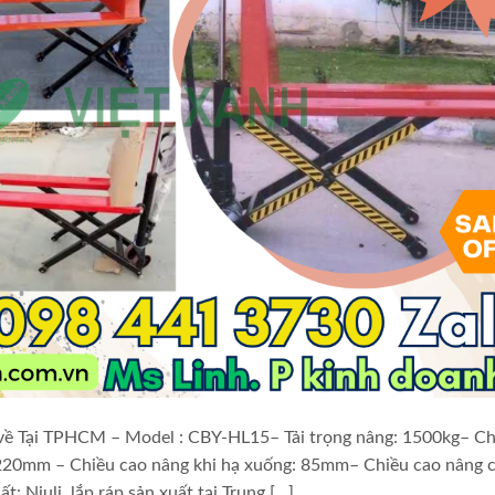
 về Tại TPHCM – Model : CBY-HL15– Tải trọng nâng: 1500kg– Ch
220mm – Chiều cao nâng khi hạ xuống: 85mm– Chiều cao nâng 
 Niuli ,lắp ráp sản xuất tại Trung […]