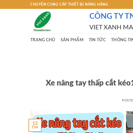
Skip
CHUYÊN CUNG CẤP THIẾT BỊ NÂNG HÀNG
to
CÔNG TY T
content
VIET XANH M
TRANG CHỦ
SẢN PHẨM
TIN TỨC
THÔNG TI
Xe nâng tay thấp cắt ké
POST
12
Th4