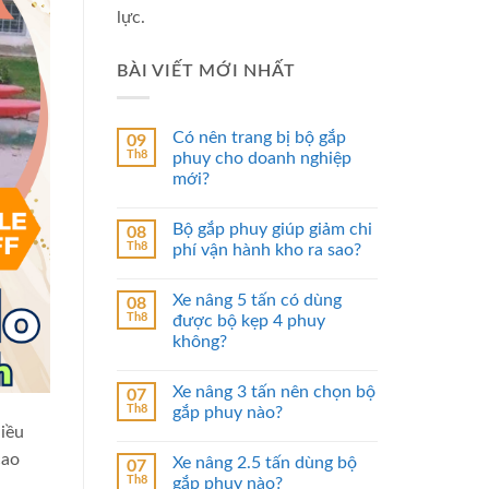
lực.
BÀI VIẾT MỚI NHẤT
Có nên trang bị bộ gắp
09
Th8
phuy cho doanh nghiệp
mới?
Bộ gắp phuy giúp giảm chi
08
Th8
phí vận hành kho ra sao?
Xe nâng 5 tấn có dùng
08
Th8
được bộ kẹp 4 phuy
không?
Xe nâng 3 tấn nên chọn bộ
07
Th8
gắp phuy nào?
iều
cao
Xe nâng 2.5 tấn dùng bộ
07
Th8
gắp phuy nào?