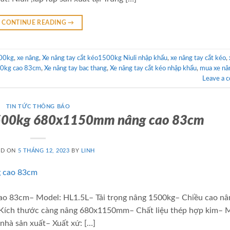
CONTINUE READING
→
500kg
,
xe nâng
,
Xe nâng tay cắt kéo1500kg Niuli nhập khẩu
,
xe nâng tay cắt kéo
,
00kg cao 83cm
,
Xe nâng tay bac thang
,
Xe nâng tay cắt kéo nhập khẩu
,
mua xe nâ
Leave a 
TIN TỨC THÔNG BÁO
 1500kg 680x1150mm nâng cao 83cm
ED ON
5 THÁNG 12, 2023
BY
LINH
o 83cm– Model: HL1.5L– Tải trọng nâng 1500kg– Chiều cao nâ
 Kích thước càng nâng 680x1150mm– Chất liệu thép hợp kim– 
nhà sản xuất– Xuất xứ: […]