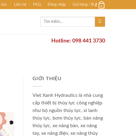
n tức
Liên hệ
FAQ
Đăng nhập
Giỏ hàng /
0
₫
0
Tìm
kiếm:
Hotline: 098 441 3730
GIỚI THIỆU
Viet Xanh Hydraulics là nhà cung
cấp thiết bị thủy lực công nghiệp
như bộ nguồn thủy lực, xi lanh
thủy lực, bơm thủy lực, bàn nâng
thủy lực, xe nâng bàn, xe nâng
tay, xe nâng điện, xe nâng thủy