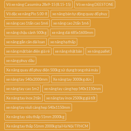
Vỏ xe nâng Casumina 28x9-15 (8.15-15)
Vỏ xe nâng DEESTONE
Vỏ đặc xe nâng Pio 5.00-8
xe nâng bán tự động quay đổ phuy
xe nâng cao 1 tấn cao 1m6
xe nâng cao 2 tấn 1m6
xe nâng chậu cảnh 500kg
xe nâng dài 685x1600mm
xe nâng gắn cân đài loan
xe nâng hạ thấp
xe nâng mặt bàn điện giá rẻ
xe nâng nhật bản
xe nâng pallet
xe nâng phuy dầu
Xe nâng quay đổ phuy điện 500kg sử dụng trong nhà máy
xe nâng tay 540x2000mm
Xe nâng tay 3000kg đức
xe nâng tay cao 1m2
xe nâng tay càng hẹp 540x1150mm
Xe nâng tay inox 2 tấn
xe nâng tay inox 2500kg giá tốt
xe nâng tay niuli càng hẹp 540x1150mm
Xe nâng tay siêu thấp 51mm 2000kg
Xe nâng tay thấp 51mm 2000kg tại Hà Nội/TP.HCM