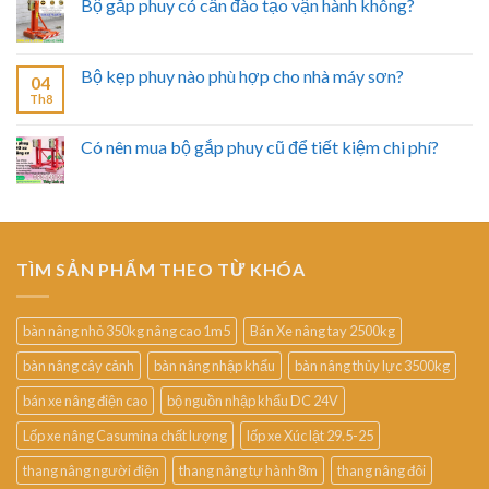
Bộ gắp phuy có cần đào tạo vận hành không?
Bộ kẹp phuy nào phù hợp cho nhà máy sơn?
04
Th8
Có nên mua bộ gắp phuy cũ để tiết kiệm chi phí?
TÌM SẢN PHẨM THEO TỪ KHÓA
bàn nâng nhỏ 350kg nâng cao 1m5
Bán Xe nâng tay 2500kg
bàn nâng cây cảnh
bàn nâng nhập khẩu
bàn nâng thủy lực 3500kg
bán xe nâng điện cao
bộ nguồn nhập khẩu DC 24V
Lốp xe nâng Casumina chất lượng
lốp xe Xúc lật 29.5-25
thang nâng người điện
thang nâng tự hành 8m
thang nâng đôi