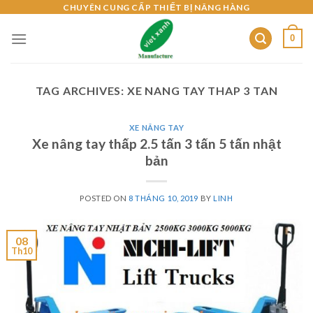
Skip
CHUYÊN CUNG CẤP THIẾT BỊ NÂNG HÀNG
to
0
content
TAG ARCHIVES:
XE NANG TAY THAP 3 TAN
XE NÂNG TAY
Xe nâng tay thấp 2.5 tấn 3 tấn 5 tấn nhật
bản
POSTED ON
8 THÁNG 10, 2019
BY
LINH
08
Th10