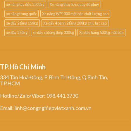
xe nâng tay đức 3500kg
Xe nâng thủy lực quay đổ phuy
xe nâng trung quốc
Xe nâng WP1000 mặt bàn chất lượng cao
xe đẩy 2 tầng 150kg
Xe đẩy 4 bánh 2 tầng 200kg chịu lực cao
xe đẩy 250kg
xe đẩy có lòng thép 300kg
Xe đẩy hàng 500kg mặt bàn
TP.Hồ Chí Minh
334 Tân Hoà Đông, P. Bình Trị Đông, Q.Bình Tân,
TP.HCM
Hotline/Zalo/Viber: 098.441.3730
Email: linh@congnghiepvietxanh.com.vn