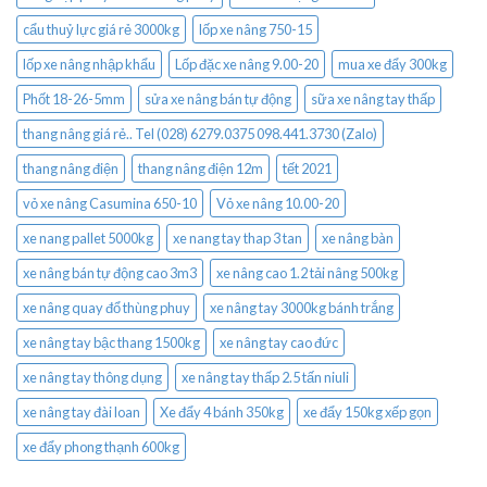
cẩu thuỷ lực giá rẻ 3000kg
lốp xe nâng 750-15
lốp xe nâng nhập khẩu
Lốp đặc xe nâng 9.00-20
mua xe đẩy 300kg
Phốt 18-26-5mm
sửa xe nâng bán tự động
sữa xe nâng tay thấp
thang nâng giá rẻ.. Tel (028) 6279.0375 098.441.3730 (Zalo)
thang nâng điện
thang nâng điện 12m
tết 2021
vỏ xe nâng Casumina 650-10
Vỏ xe nâng 10.00-20
xe nang pallet 5000kg
xe nang tay thap 3 tan
xe nâng bàn
xe nâng bán tự động cao 3m3
xe nâng cao 1.2 tải nâng 500kg
xe nâng quay đổ thùng phuy
xe nâng tay 3000kg bánh trắng
xe nâng tay bậc thang 1500kg
xe nâng tay cao đức
xe nâng tay thông dụng
xe nâng tay thấp 2.5 tấn niuli
xe nâng tay đài loan
Xe đẩy 4 bánh 350kg
xe đẩy 150kg xếp gọn
xe đẩy phong thạnh 600kg