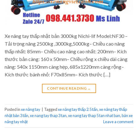
Xe nâng tay thấp nhật bản 3000kg Nichi-lif Model:NF30 –
Tải trọng nâng 2500kg ,3000kg,5000kg– Chiều cao nâng
thấp nhất: 85mm– Chiều cao nâng cao nhất: 200mm– Kích
thước bản càng: 160 x 50mm– Chiều rộng x chiều dài càng
nâng: 540x 1150mm càng hẹp, 685x1220mm càng rộng–
Kích thước bánh nhỏ: F70x85mm– Kích thước […]
CONTINUE READING
→
Posted in
xe nâng tay
|
Tagged
xe nâng tay thấp 2.5 tấn
,
xe nâng tay thấp
nhật bản 3 tấn
,
xe nang tay thap 3 tan
,
xe nang tay thap 5 tan nhat ban
,
bán xe
nâng tay nhật
Leave a comment