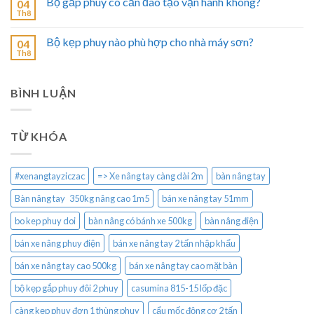
Bộ gắp phuy có cần đào tạo vận hành không?
04
Th8
Bộ kẹp phuy nào phù hợp cho nhà máy sơn?
04
Th8
BÌNH LUẬN
TỪ KHÓA
#xenangtayziczac
=> Xe nâng tay càng dài 2m
bàn nâng tay
Bàn nâng tay 350kg nâng cao 1m5
bán xe nâng tay 51mm
bo kep phuy doi
bàn nâng có bánh xe 500kg
bàn nâng điện
bán xe nâng phuy điện
bán xe nâng tay 2 tấn nhập khẩu
bán xe nâng tay cao 500kg
bán xe nâng tay cao mặt bàn
bộ kẹp gắp phuy đôi 2 phuy
casumina 815-15 lốp đặc
càng kẹp phuy đơn 1 thùng phuy
cẩu mốc động cơ 2 tấn