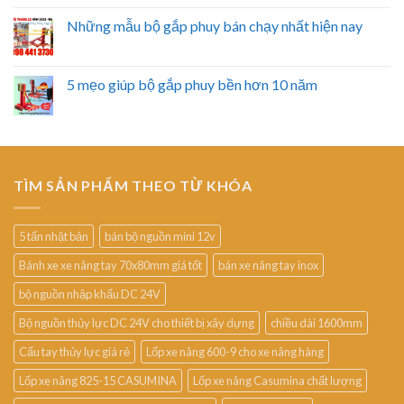
Những mẫu bộ gắp phuy bán chạy nhất hiện nay
5 mẹo giúp bộ gắp phuy bền hơn 10 năm
TÌM SẢN PHẨM THEO TỪ KHÓA
5 tấn nhật bản
bán bộ nguồn mini 12v
Bánh xe xe nâng tay 70x80mm giá tốt
bán xe nâng tay inox
bộ nguồn nhập khẩu DC 24V
Bộ nguồn thủy lực DC 24V cho thiết bị xây dựng
chiều dài 1600mm
Cẩu tay thủy lực giá rẻ
Lốp xe nâng 600-9 cho xe nâng hàng
Lốp xe nâng 825-15 CASUMINA
Lốp xe nâng Casumina chất lượng