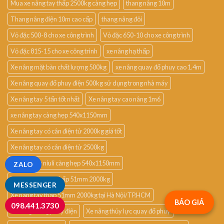
Mua xe nâng tay thấp 2500kg càng hẹp
thang nâng 10m
Thang nâng điện 10m cao cấp
thang nâng đôi
Vỏ đặc 500-8 cho xe công trình
Vỏ đặc 650-10 cho xe công trình
Vỏ đặc 815-15 cho xe công trình
xe nâng hạ thấp
Xe nâng mặt bàn chất lượng 500kg
xe nâng quay đổ phuy cao 1.4m
Xe nâng quay đổ phuy điện 500kg sử dụng trong nhà máy
Xe nâng tay 5 tấn tốt nhất
Xe nâng tay cao nâng 1m6
xe nâng tay càng hẹp 540x1150mm
Xe nâng tay có cân điện tử 2000kg giá tốt
Xe nâng tay có cân điện tử 2500kg
xe nâng tay niuli càng hẹp 540x1150mm
ZALO
Xe nâng tay siêu thấp 51mm 2000kg
MESSENGER
Xe nâng tay thấp 51mm 2000kg tại Hà Nội/TP.HCM
BÁO GIÁ
098.441.3730
xe nâng thùng phuy điện
Xe nâng thủy lực quay đổ phuy