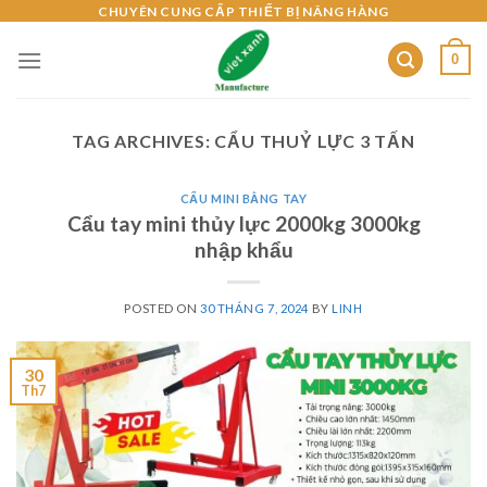
Skip
CHUYÊN CUNG CẤP THIẾT BỊ NÂNG HÀNG
to
0
content
TAG ARCHIVES:
CẨU THUỶ LỰC 3 TẤN
CẨU MINI BẰNG TAY
Cẩu tay mini thủy lực 2000kg 3000kg
nhập khẩu
POSTED ON
30 THÁNG 7, 2024
BY
LINH
30
Th7