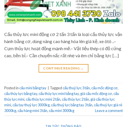
Cẩu thủy lưc mini động cơ 2 tấn 3 tấn là loại cẩu thủy lực vận
hành bằng cơ, dùng nâng cao hàng hóa lên giá kệ, xe ôtô ..–
Cụm thủy lực hoạt động mạnh mẽ.– Vật liệu thép có độ cứng
cao, bền bỉ.– Cần chuyển nấc rất nhẹ và êm chỉ bằng lực […]
CONTINUE READING
→
Posted in
cẩu mini bằng tay
|
Tagged
cẩu thuỷ lực 3 tấn
,
cẩu mốc động cơ
,
cẩu thủy lực bằng tay
,
cẩu thủy lực mini bằng tay
,
giá cẩu mốc động cơ
,
cẩu
thủy lực mini
,
cẩu thủy lực mini 2 tấn
,
cẩu thủy lực 2 tấn
,
giá cẩu thủy lực
mini
,
cẩu tay thuỷ lực 3000kg
,
cẩu thuỷ lực bằng tay 3 tấn
,
cẩu thuỷ lực giá rẻ
3000kg
,
cẩu hàng mini 3 tấn
,
cẩu mini 3000kg
Leave a comment
TIN TỨC THÔNG BÁO