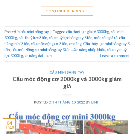
CONTINUE READING
→
Posted in
cẩu mini bằng tay
|
Tagged
cẩu thuỷ lực giá rẻ 3000kg
,
cẩu mini
3000kg
,
cẩu thuỷ lực 3 tấn
,
cẩu thuỷ lực bằng tay 3 tấn
,
móc cẩu giá rẻ
,
cẩu
hàng mini 3 tấn
,
cẩu mốc động cơ 3 tấn
,
xe nâng
,
Cẩu thủy lực mini bằng tay 3
tấn
,
cẩu mốc động cơ mini bằng tay 3 tấn ...Xe nâng nhập khẩu
,
cẩu tay thuỷ
lực 3000kg
,
xe nâng đài Loan
Leave a comment
CẨU MINI BẰNG TAY
Cẩu móc động cơ 2000kg và 3000kg giảm
giá
POSTED ON
4 THÁNG 10, 2022
BY
LINH
04
Th10