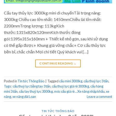
Cẩu tay thủy lực 3000kg mini di chuyểnTải trọng nâng:
3000kg Chiều cao lớn nhất: 1450mmChiều lài lớn nhất:
2200mmTrọng lượng: 113kgKích
thước:1315x820x120mmKích thước đóng
gói:1395x315x160mm + Thiết kế nhỏ gọn, sau khi sử dụng
có thể gấp được+ Khung giá vững chắc+ Cơ cấu thủy lực
bền bỉ, chắc chắn Mọi chi tiết Quý khách vui […]
CONTINUE READING
→
Posted in
Tin tức Thông Báo
|
Tagged
cẩu mini 3000kg
,
cẩu thuỷ lực 3 tấn
,
Tags: cẩu thuỷ lực bằng tay 3 tấn
,
cẩu thuỷ lực giá rẻ 3000kg
,
cẩu hàng
mini 3 tấn
,
cẩu tay thuỷ lực 3000kg
,
móc cẩu giá rẻ ...Xe nâng nhập khẩu
,
xe
nâng
,
xe nâng đài Loan
Leave a comment
TIN TỨC THÔNG BÁO