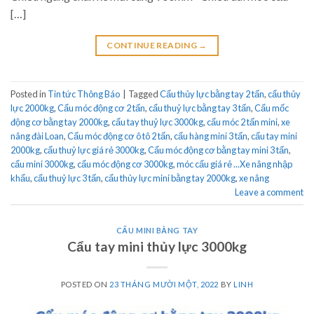
[…]
CONTINUE READING
→
Posted in
Tin tức Thông Báo
|
Tagged
Cẩu thủy lực bằng tay 2 tấn
,
cẩu thủy
lực 2000kg
,
Cẩu móc động cơ 2 tấn
,
cẩu thuỷ lực bằng tay 3 tấn
,
Cẩu mốc
động cơ bằng tay 2000kg
,
cẩu tay thuỷ lực 3000kg
,
cẩu móc 2 tấn mini
,
xe
nâng đài Loan
,
Cẩu móc động cơ ô tô 2 tấn
,
cẩu hàng mini 3 tấn
,
cẩu tay mini
2000kg
,
cẩu thuỷ lực giá rẻ 3000kg
,
Cẩu móc động cơ bằng tay mini 3 tấn
,
cẩu mini 3000kg
,
cẩu móc động cơ 3000kg
,
móc cẩu giá rẻ ...Xe nâng nhập
khẩu
,
cẩu thuỷ lực 3 tấn
,
cẩu thủy lực mini bằng tay 2000kg
,
xe nâng
Leave a comment
CẨU MINI BẰNG TAY
Cẩu tay mini thủy lực 3000kg
POSTED ON
23 THÁNG MƯỜI MỘT, 2022
BY
LINH