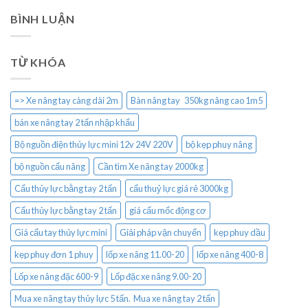
BÌNH LUẬN
TỪ KHÓA
=> Xe nâng tay càng dài 2m
Bàn nâng tay 350kg nâng cao 1m5
bán xe nâng tay 2 tấn nhập khẩu
Bộ nguồn điện thủy lực mini 12v 24V 220V
bộ kẹp phuy nâng
bộ nguồn cẩu nâng
Cần tìm Xe nâng tay 2000kg
Cẩu thủy lực bằng tay 2 tấn
cẩu thuỷ lực giá rẻ 3000kg
Cẩu thủy lực bằng tay 2 tấn
giá cẩu mốc động cơ
Giá cẩu tay thủy lực mini
Giải pháp vận chuyển
kẹp phuy dầu
kẹp phuy đơn 1 phuy
lốp xe nâng 11.00-20
lốp xe nâng 400-8
Lốp xe nâng đặc 600-9
Lốp đặc xe nâng 9.00-20
Mua xe nâng tay thủy lực 5 tấn. Mua xe nâng tay 2 tấn