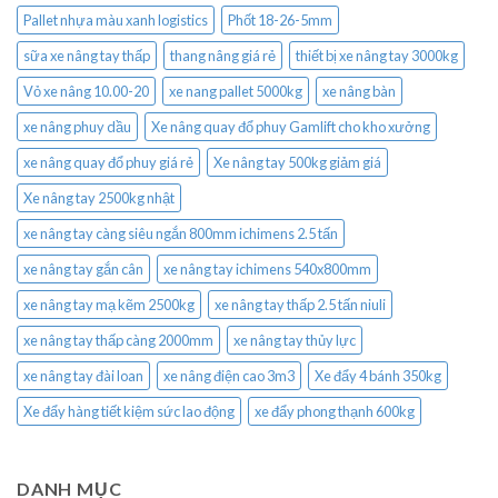
Pallet nhựa màu xanh logistics
Phốt 18-26-5mm
sữa xe nâng tay thấp
thang nâng giá rẻ
thiết bị xe nâng tay 3000kg
Vỏ xe nâng 10.00-20
xe nang pallet 5000kg
xe nâng bàn
xe nâng phuy dầu
Xe nâng quay đổ phuy Gamlift cho kho xưởng
xe nâng quay đổ phuy giá rẻ
Xe nâng tay 500kg giảm giá
Xe nâng tay 2500kg nhật
xe nâng tay càng siêu ngắn 800mm ichimens 2.5 tấn
xe nâng tay gắn cân
xe nâng tay ichimens 540x800mm
xe nâng tay mạ kẽm 2500kg
xe nâng tay thấp 2.5 tấn niuli
xe nâng tay thấp càng 2000mm
xe nâng tay thủy lực
xe nâng tay đài loan
xe nâng điện cao 3m3
Xe đẩy 4 bánh 350kg
Xe đẩy hàng tiết kiệm sức lao động
xe đẩy phong thạnh 600kg
DANH MỤC