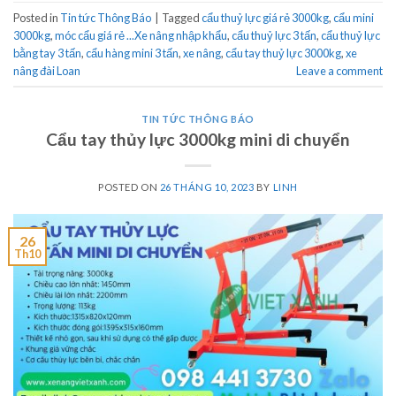
Posted in
Tin tức Thông Báo
|
Tagged
cẩu thuỷ lực giá rẻ 3000kg
,
cẩu mini
3000kg
,
móc cẩu giá rẻ ...Xe nâng nhập khẩu
,
cẩu thuỷ lực 3 tấn
,
cẩu thuỷ lực
bằng tay 3 tấn
,
cẩu hàng mini 3 tấn
,
xe nâng
,
cẩu tay thuỷ lực 3000kg
,
xe
nâng đài Loan
Leave a comment
TIN TỨC THÔNG BÁO
Cẩu tay thủy lực 3000kg mini di chuyển
POSTED ON
26 THÁNG 10, 2023
BY
LINH
26
Th10