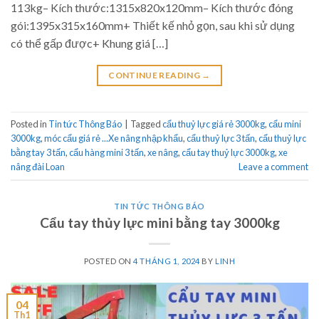
113kg– Kích thước:1315x820x120mm– Kích thước đóng
gói:1395x315x160mm+ Thiết kế nhỏ gọn, sau khi sử dụng
có thể gấp được+ Khung giá […]
CONTINUE READING
→
Posted in
Tin tức Thông Báo
|
Tagged
cẩu thuỷ lực giá rẻ 3000kg
,
cẩu mini
3000kg
,
móc cẩu giá rẻ ...Xe nâng nhập khẩu
,
cẩu thuỷ lực 3 tấn
,
cẩu thuỷ lực
bằng tay 3 tấn
,
cẩu hàng mini 3 tấn
,
xe nâng
,
cẩu tay thuỷ lực 3000kg
,
xe
nâng đài Loan
Leave a comment
TIN TỨC THÔNG BÁO
Cẩu tay thủy lực mini bằng tay 3000kg
POSTED ON
4 THÁNG 1, 2024
BY
LINH
04
Th1