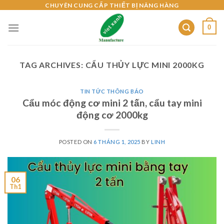
Skip
CHUYÊN CUNG CẤP THIẾT BỊ NÂNG HÀNG
to
0
content
TAG ARCHIVES:
CẨU THỦY LỰC MINI 2000KG
TIN TỨC THÔNG BÁO
Cẩu móc động cơ mini 2 tấn, cẩu tay mini
động cơ 2000kg
POSTED ON
6 THÁNG 1, 2025
BY
LINH
06
Th1