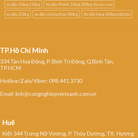
xe đẩy 2 tầng 150kg
Xe đẩy 4 bánh 2 tầng 200kg chịu lực cao
xe đẩy 250kg
xe đẩy có lòng thép 300kg
Xe đẩy hàng 500kg mặt bàn
TP.Hồ Chí Minh
334 Tân Hoà Đông, P. Bình Trị Đông, Q.Bình Tân,
TP.HCM
Hotline/Zalo/Viber: 098.441.3730
Email: linh@congnghiepvietxanh.com.vn
Huế
Kiệt 344 Trưng Nữ Vương, P. Thủy Dương, TX. Hương