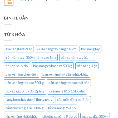
Th8
BÌNH LUẬN
TỪ KHÓA
#xenangtayziczac
=> Xe nâng tay càng dài 2m
bàn nâng tay
Bàn nâng tay 350kg nâng cao 1m5
bán xe nâng tay 51mm
bo kep phuy doi
bàn nâng có bánh xe 500kg
bàn nâng điện
bán xe nâng phuy điện
bán xe nâng tay 2 tấn nhập khẩu
bán xe nâng tay cao 500kg
bán xe nâng tay cao mặt bàn
bộ kẹp gắp phuy đôi 2 phuy
casumina 815-15 lốp đặc
càng kẹp phuy đơn 1 thùng phuy
cẩu mốc động cơ 2 tấn
cẩu thuỷ lực giá rẻ 3000kg
lốp xe nâng 750-15
lốp xe nâng nhập khẩu
Lốp đặc xe nâng 9.00-20
mua xe đẩy 300kg