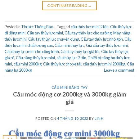
CONTINUE READING
→
Posted in
Tin tức Thông Báo
|
Tagged
cẩu thủy lực mini 2 tấn
,
Cẩu thủy lực
di động mini
,
Cẩu tay thủy lực mini
,
Cẩu tay thủy lực cho xưởng
,
Máy nâng
thủy lực mini
,
Cẩu tay thủy lực chuyên dụng
,
Cẩu tay thủy lực nhỏ gọn
,
Cẩu
thủy lực mini chất lượng cao
,
Cẩu mini thủy lực
,
Giá cẩu tay thủy lực mini
,
Cẩu thủy lực mini cho công trình
,
Cẩu tay thủy lực giá tốt
,
Cẩu tay thủy lực
giá rẻ
,
Cẩu nâng thủy lực mini
,
cẩu thủy lực 2 tấn
,
Thiết bị nâng hạ thủy lực
mini
,
cẩu mini 2000kg
,
Cẩu thủy lực cho xe tải
,
cẩu thủy lực mini 2000kg
,
Cẩu
nâng hạ 2000kg
Leave a comment
CẨU MINI BẰNG TAY
Cẩu móc động cơ 2000kg và 3000kg giảm
giá
POSTED ON
4 THÁNG 10, 2022
BY
LINH