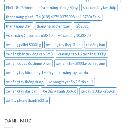
Phốt 18-26-5mm
sửa xe nâng bán tự động
sữa xe nâng tay thấp
thang nâng giá rẻ.. Tel (028) 6279.0375 098.441.3730 (Zalo)
thang nâng điện
thang nâng điện 12m
tết 2021
vỏ xe nâng Casumina 650-10
Vỏ xe nâng 10.00-20
xe nang pallet 5000kg
xe nang tay thap 3 tan
xe nâng bàn
xe nâng bán tự động cao 3m3
xe nâng cao 1.2 tải nâng 500kg
xe nâng quay đổ thùng phuy
xe nâng tay 3000kg bánh trắng
xe nâng tay bậc thang 1500kg
xe nâng tay cao đức
xe nâng tay thông dụng
xe nâng tay thấp 2.5 tấn niuli
xe nâng tay đài loan
Xe đẩy 4 bánh 350kg
xe đẩy 150kg xếp gọn
xe đẩy phong thạnh 600kg
DANH MỤC