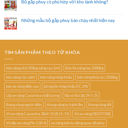
Bộ gắp phuy có phù hợp với kho lạnh không?
Những mẫu bộ gắp phuy bán chạy nhất hiện nay
TÌM SẢN PHẨM THEO TỪ KHÓA
bàn nâng nhỏ 350kg nâng cao 1m5
Bán Xe nâng tay 2500kg
bàn nâng cây cảnh
bàn nâng nhập khẩu
bàn nâng thủy lực 3500kg
bán xe nâng điện cao
bộ nguồn nhập khẩu DC 24V
Lốp xe nâng Casumina chất lượng
lốp xe Xúc lật 29.5-25
thang nâng người điện
thang nâng tự hành 8m
thang nâng đôi
Vỏ xe nâng Casumina 28x9-15 (8.15-15)
Vỏ xe nâng DEESTONE
Vỏ đặc xe nâng Pio 5.00-8
xe nâng bán tự động quay đổ phuy