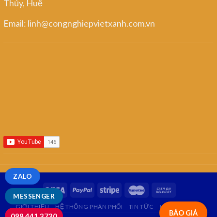
Thủy, Huế
Email: linh@congnghiepvietxanh.com.vn
ZALO
MESSENGER
GIỚI THIỆU
HỆ THỐNG PHÂN PHỐI
TIN TỨC
LIÊN HỆ
FAQ
BÁO GIÁ
098.441.3730