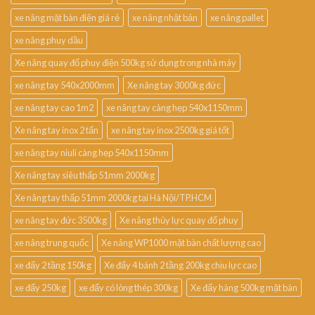
xe nâng mặt bàn điện giá rẻ
xe nâng nhật bản
xe nâng pallet
xe nâng phuy dầu
Xe nâng quay đổ phuy điện 500kg sử dụng trong nhà máy
xe nâng tay 540x2000mm
Xe nâng tay 3000kg đức
xe nâng tay cao 1m2
xe nâng tay càng hẹp 540x1150mm
Xe nâng tay inox 2 tấn
xe nâng tay inox 2500kg giá tốt
xe nâng tay niuli càng hẹp 540x1150mm
Xe nâng tay siêu thấp 51mm 2000kg
Xe nâng tay thấp 51mm 2000kg tại Hà Nội/TP.HCM
xe nâng tay đức 3500kg
Xe nâng thủy lực quay đổ phuy
xe nâng trung quốc
Xe nâng WP1000 mặt bàn chất lượng cao
xe đẩy 2 tầng 150kg
Xe đẩy 4 bánh 2 tầng 200kg chịu lực cao
xe đẩy 250kg
xe đẩy có lòng thép 300kg
Xe đẩy hàng 500kg mặt bàn