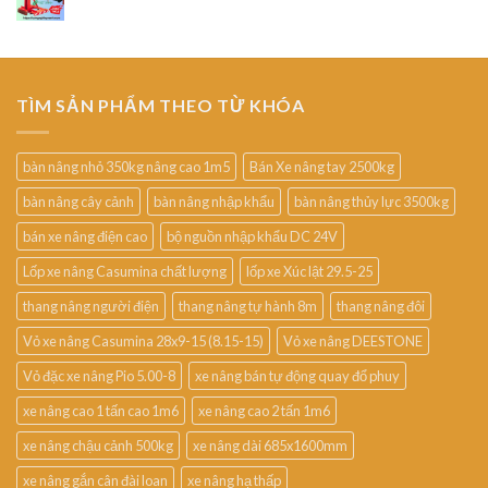
TÌM SẢN PHẨM THEO TỪ KHÓA
bàn nâng nhỏ 350kg nâng cao 1m5
Bán Xe nâng tay 2500kg
bàn nâng cây cảnh
bàn nâng nhập khẩu
bàn nâng thủy lực 3500kg
bán xe nâng điện cao
bộ nguồn nhập khẩu DC 24V
Lốp xe nâng Casumina chất lượng
lốp xe Xúc lật 29.5-25
thang nâng người điện
thang nâng tự hành 8m
thang nâng đôi
Vỏ xe nâng Casumina 28x9-15 (8.15-15)
Vỏ xe nâng DEESTONE
Vỏ đặc xe nâng Pio 5.00-8
xe nâng bán tự động quay đổ phuy
xe nâng cao 1 tấn cao 1m6
xe nâng cao 2 tấn 1m6
xe nâng chậu cảnh 500kg
xe nâng dài 685x1600mm
xe nâng gắn cân đài loan
xe nâng hạ thấp