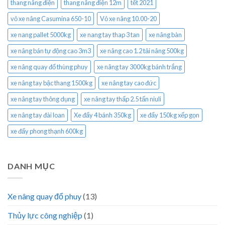
thang nâng điện
thang nâng điện 12m
tết 2021
vỏ xe nâng Casumina 650-10
Vỏ xe nâng 10.00-20
xe nang pallet 5000kg
xe nang tay thap 3 tan
xe nâng bàn
xe nâng bán tự động cao 3m3
xe nâng cao 1.2 tải nâng 500kg
xe nâng quay đổ thùng phuy
xe nâng tay 3000kg bánh trắng
xe nâng tay bậc thang 1500kg
xe nâng tay cao đức
xe nâng tay thông dụng
xe nâng tay thấp 2.5 tấn niuli
xe nâng tay đài loan
Xe đẩy 4 bánh 350kg
xe đẩy 150kg xếp gọn
xe đẩy phong thạnh 600kg
DANH MỤC
Xe nâng quay đổ phuy
(13)
Thủy lực công nghiệp
(1)