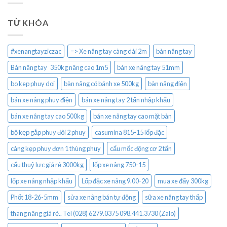
TỪ KHÓA
#xenangtayziczac
=> Xe nâng tay càng dài 2m
bàn nâng tay
Bàn nâng tay 350kg nâng cao 1m5
bán xe nâng tay 51mm
bo kep phuy doi
bàn nâng có bánh xe 500kg
bàn nâng điện
bán xe nâng phuy điện
bán xe nâng tay 2 tấn nhập khẩu
bán xe nâng tay cao 500kg
bán xe nâng tay cao mặt bàn
bộ kẹp gắp phuy đôi 2 phuy
casumina 815-15 lốp đặc
càng kẹp phuy đơn 1 thùng phuy
cẩu mốc động cơ 2 tấn
cẩu thuỷ lực giá rẻ 3000kg
lốp xe nâng 750-15
lốp xe nâng nhập khẩu
Lốp đặc xe nâng 9.00-20
mua xe đẩy 300kg
Phốt 18-26-5mm
sửa xe nâng bán tự động
sữa xe nâng tay thấp
thang nâng giá rẻ.. Tel (028) 6279.0375 098.441.3730 (Zalo)