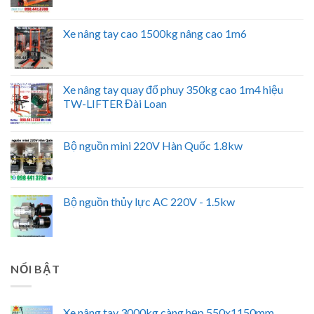
Xe nâng tay cao 1500kg nâng cao 1m6
Xe nâng tay quay đổ phuy 350kg cao 1m4 hiệu
TW-LIFTER Đài Loan
Bộ nguồn mini 220V Hàn Quốc 1.8kw
Bộ nguồn thủy lực AC 220V - 1.5kw
NỔI BẬT
Xe nâng tay 3000kg càng hẹp 550x1150mm