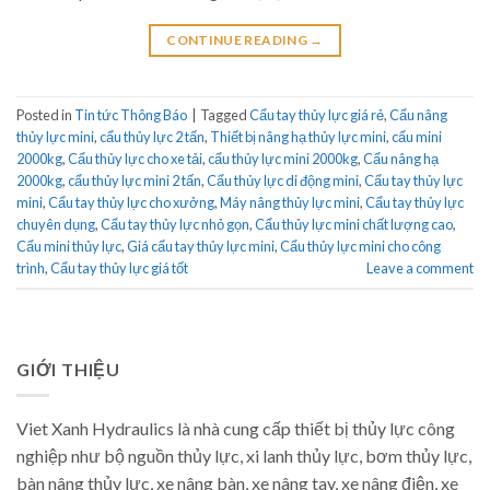
CONTINUE READING
→
Posted in
Tin tức Thông Báo
|
Tagged
Cẩu tay thủy lực giá rẻ
,
Cẩu nâng
thủy lực mini
,
cẩu thủy lực 2 tấn
,
Thiết bị nâng hạ thủy lực mini
,
cẩu mini
2000kg
,
Cẩu thủy lực cho xe tải
,
cẩu thủy lực mini 2000kg
,
Cẩu nâng hạ
2000kg
,
cẩu thủy lực mini 2 tấn
,
Cẩu thủy lực di động mini
,
Cẩu tay thủy lực
mini
,
Cẩu tay thủy lực cho xưởng
,
Máy nâng thủy lực mini
,
Cẩu tay thủy lực
chuyên dụng
,
Cẩu tay thủy lực nhỏ gọn
,
Cẩu thủy lực mini chất lượng cao
,
Cẩu mini thủy lực
,
Giá cẩu tay thủy lực mini
,
Cẩu thủy lực mini cho công
trình
,
Cẩu tay thủy lực giá tốt
Leave a comment
GIỚI THIỆU
Viet Xanh Hydraulics là nhà cung cấp thiết bị thủy lực công
nghiệp như bộ nguồn thủy lực, xi lanh thủy lực, bơm thủy lực,
bàn nâng thủy lực, xe nâng bàn, xe nâng tay, xe nâng điện, xe