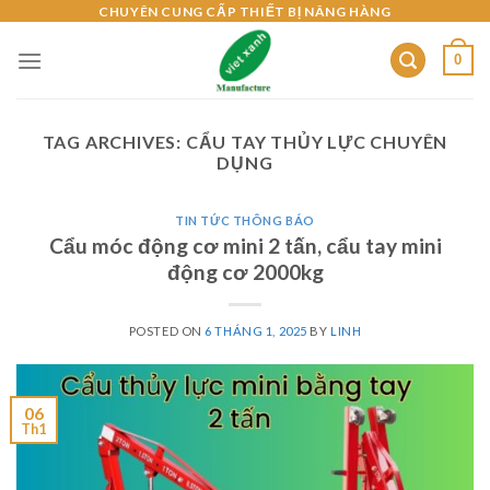
Skip
CHUYÊN CUNG CẤP THIẾT BỊ NÂNG HÀNG
to
0
content
TAG ARCHIVES:
CẨU TAY THỦY LỰC CHUYÊN
DỤNG
TIN TỨC THÔNG BÁO
Cẩu móc động cơ mini 2 tấn, cẩu tay mini
động cơ 2000kg
POSTED ON
6 THÁNG 1, 2025
BY
LINH
06
Th1