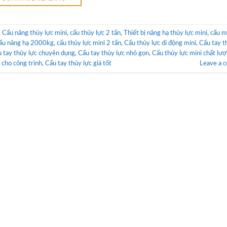
,
Cẩu nâng thủy lực mini
,
cẩu thủy lực 2 tấn
,
Thiết bị nâng hạ thủy lực mini
,
cẩu m
ẩu nâng hạ 2000kg
,
cẩu thủy lực mini 2 tấn
,
Cẩu thủy lực di động mini
,
Cẩu tay t
 tay thủy lực chuyên dụng
,
Cẩu tay thủy lực nhỏ gọn
,
Cẩu thủy lực mini chất lư
 cho công trình
,
Cẩu tay thủy lực giá tốt
Leave a 