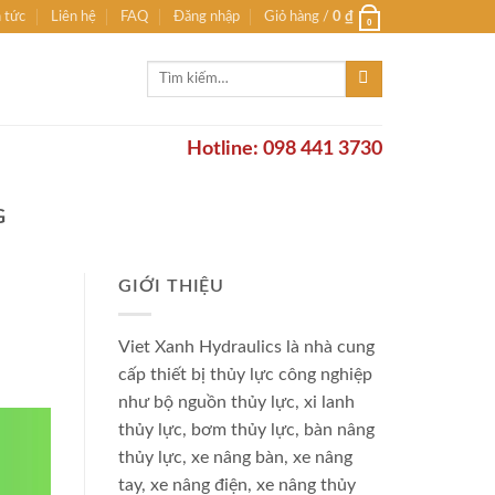
n tức
Liên hệ
FAQ
Đăng nhập
Giỏ hàng /
0
₫
0
Tìm
kiếm:
Hotline: 098 441 3730
G
GIỚI THIỆU
Viet Xanh Hydraulics là nhà cung
cấp thiết bị thủy lực công nghiệp
như bộ nguồn thủy lực, xi lanh
thủy lực, bơm thủy lực, bàn nâng
thủy lực, xe nâng bàn, xe nâng
tay, xe nâng điện, xe nâng thủy