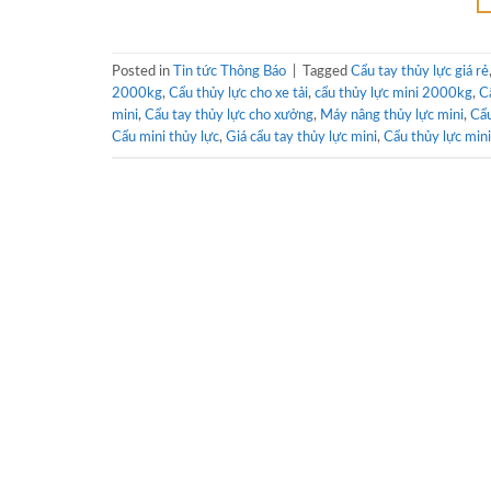
Posted in
Tin tức Thông Báo
|
Tagged
Cẩu tay thủy lực giá rẻ
2000kg
,
Cẩu thủy lực cho xe tải
,
cẩu thủy lực mini 2000kg
,
C
mini
,
Cẩu tay thủy lực cho xưởng
,
Máy nâng thủy lực mini
,
Cẩu
Cẩu mini thủy lực
,
Giá cẩu tay thủy lực mini
,
Cẩu thủy lực mini