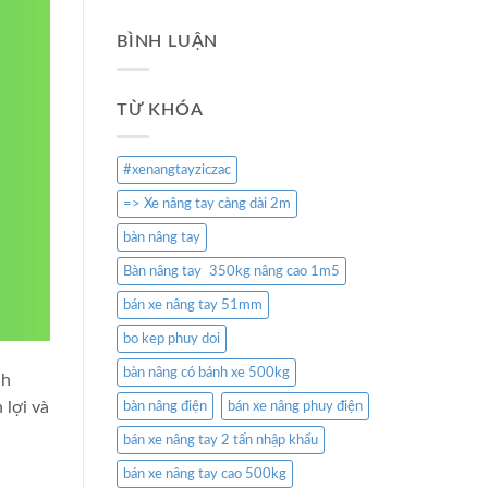
BÌNH LUẬN
TỪ KHÓA
#xenangtayziczac
=> Xe nâng tay càng dài 2m
bàn nâng tay
Bàn nâng tay 350kg nâng cao 1m5
bán xe nâng tay 51mm
bo kep phuy doi
bàn nâng có bánh xe 500kg
nh
 lợi và
bàn nâng điện
bán xe nâng phuy điện
bán xe nâng tay 2 tấn nhập khẩu
bán xe nâng tay cao 500kg