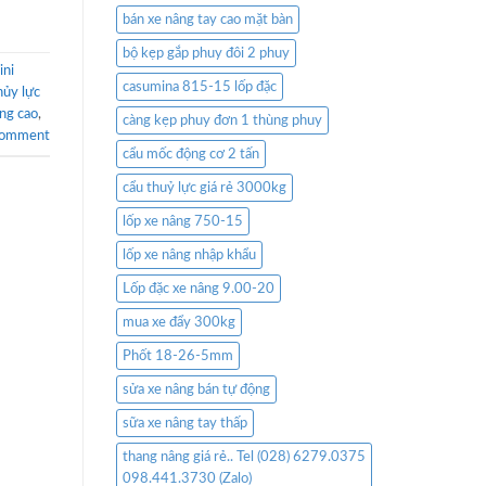
bán xe nâng tay cao mặt bàn
bộ kẹp gắp phuy đôi 2 phuy
ini
casumina 815-15 lốp đặc
hủy lực
ợng cao
,
càng kẹp phuy đơn 1 thùng phuy
comment
cẩu mốc động cơ 2 tấn
cẩu thuỷ lực giá rẻ 3000kg
lốp xe nâng 750-15
lốp xe nâng nhập khẩu
Lốp đặc xe nâng 9.00-20
mua xe đẩy 300kg
Phốt 18-26-5mm
sửa xe nâng bán tự động
sữa xe nâng tay thấp
thang nâng giá rẻ.. Tel (028) 6279.0375
098.441.3730 (Zalo)