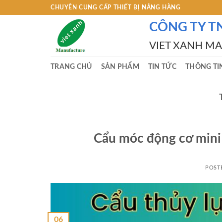
Skip
CHUYÊN CUNG CẤP THIẾT BỊ NÂNG HÀNG
to
CÔNG TY T
content
VIET XANH M
TRANG CHỦ
SẢN PHẨM
TIN TỨC
THÔNG TI
Cẩu móc động cơ mini
POST
06