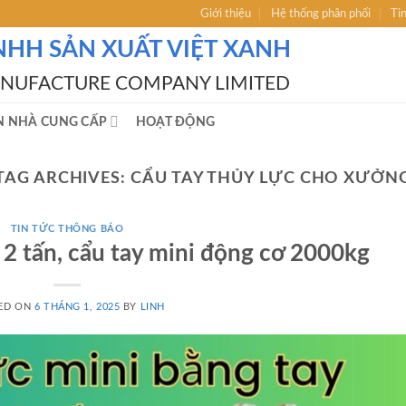
Giới thiệu
Hệ thống phân phối
Ti
NHH SẢN XUẤT VIỆT XANH
ANUFACTURE COMPANY LIMITED
N NHÀ CUNG CẤP
HOẠT ĐỘNG
TAG ARCHIVES:
CẨU TAY THỦY LỰC CHO XƯỞN
TIN TỨC THÔNG BÁO
 2 tấn, cẩu tay mini động cơ 2000kg
ED ON
6 THÁNG 1, 2025
BY
LINH