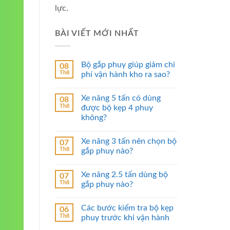
lực.
BÀI VIẾT MỚI NHẤT
Bộ gắp phuy giúp giảm chi
08
Th8
phí vận hành kho ra sao?
Xe nâng 5 tấn có dùng
08
Th8
được bộ kẹp 4 phuy
không?
Xe nâng 3 tấn nên chọn bộ
07
Th8
gắp phuy nào?
Xe nâng 2.5 tấn dùng bộ
07
Th8
gắp phuy nào?
Các bước kiểm tra bộ kẹp
06
Th8
phuy trước khi vận hành