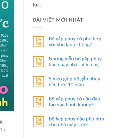
lực.
BÀI VIẾT MỚI NHẤT
Bộ gắp phuy có phù hợp
06
Th8
với kho lạnh không?
Những mẫu bộ gắp phuy
05
Th8
bán chạy nhất hiện nay
5 mẹo giúp bộ gắp phuy
05
Th8
bền hơn 10 năm
Bộ gắp phuy có cần đào
04
Th8
tạo vận hành không?
Bộ kẹp phuy nào phù hợp
04
ất
Th8
cho nhà máy sơn?
0 x