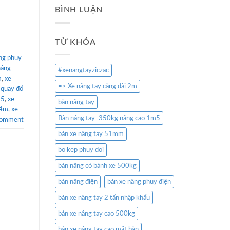
BÌNH LUẬN
TỪ KHÓA
ng phuy
nâng
#xenangtayziczac
m
,
xe
=> Xe nâng tay càng dài 2m
 quay đổ
35
,
xe
bàn nâng tay
.4m
,
xe
Bàn nâng tay 350kg nâng cao 1m5
comment
bán xe nâng tay 51mm
bo kep phuy doi
bàn nâng có bánh xe 500kg
bàn nâng điện
bán xe nâng phuy điện
bán xe nâng tay 2 tấn nhập khẩu
bán xe nâng tay cao 500kg
bán xe nâng tay cao mặt bàn