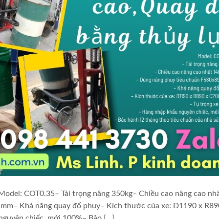
Model: COT0.35– Tải trọng nâng 350kg– Chiều cao nâng cao nh
mm– Khả năng quay đổ phuy– Kích thước của xe: D1190 x R89
guyên chiếc, mới 100%– Bảo […]