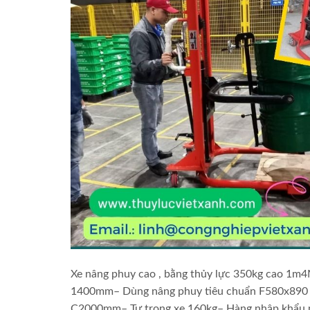
Xe nâng phuy cao , bằng thủy lực 350kg cao 1m4
1400mm– Dùng nâng phuy tiêu chuẩn F580x890 
C2000mm– Tự trọng xe 160kg– Hàng nhập khẩu n