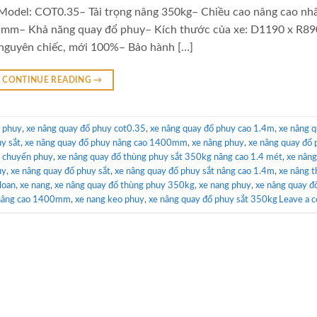
tModel: COT0.35– Tải trọng nâng 350kg– Chiều cao nâng cao nh
mm– Khả năng quay đổ phuy– Kích thước của xe: D1190 x R89
guyên chiếc, mới 100%– Bảo hành […]
CONTINUE READING
→
ổ phuy
,
xe nâng quay đổ phuy cot0.35
,
xe nâng quay đổ phuy cao 1.4m
,
xe nâng q
y sắt
,
xe nâng quay đổ phuy nâng cao 1400mm
,
xe nâng phuy
,
xe nâng quay đổ 
i chuyển phuy
,
xe nâng quay đổ thùng phuy sắt 350kg nâng cao 1.4 mét
,
xe nâng
uy
,
xe nâng quay đổ phuy sắt
,
xe nâng quay đổ phuy sắt nâng cao 1.4m
,
xe nâng 
loan
,
xe nang
,
xe nâng quay đổ thùng phuy 350kg
,
xe nang phuy
,
xe nâng quay đ
 nâng cao 1400mm
,
xe nang keo phuy
,
xe nâng quay đổ phuy sắt 350kg
Leave a 