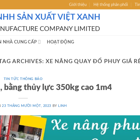
Giới thiệu
Hệ thống phân phối
Ti
NHH SẢN XUẤT VIỆT XANH
ANUFACTURE COMPANY LIMITED
N NHÀ CUNG CẤP
HOẠT ĐỘNG
TAG ARCHIVES:
XE NÂNG QUAY ĐỔ PHUY GIÁ R
TIN TỨC THÔNG BÁO
, bằng thủy lực 350kg cao 1m4
N
23 THÁNG MƯỜI MỘT, 2023
BY
LINH