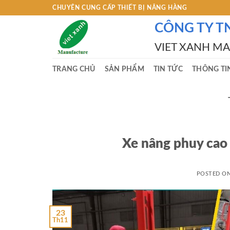
Skip
CHUYÊN CUNG CẤP THIẾT BỊ NÂNG HÀNG
to
CÔNG TY T
content
VIET XANH M
TRANG CHỦ
SẢN PHẨM
TIN TỨC
THÔNG TI
Xe nâng phuy cao 
POSTED O
23
Th11