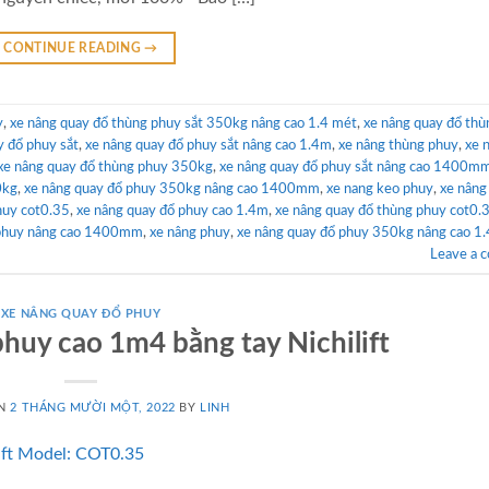
CONTINUE READING
→
y
,
xe nâng quay đổ thùng phuy sắt 350kg nâng cao 1.4 mét
,
xe nâng quay đổ thù
y đổ phuy sắt
,
xe nâng quay đổ phuy sắt nâng cao 1.4m
,
xe nâng thùng phuy
,
xe 
xe nâng quay đổ thùng phuy 350kg
,
xe nâng quay đổ phuy sắt nâng cao 1400m
0kg
,
xe nâng quay đổ phuy 350kg nâng cao 1400mm
,
xe nang keo phuy
,
xe nâng
huy cot0.35
,
xe nâng quay đổ phuy cao 1.4m
,
xe nâng quay đổ thùng phuy cot0.
 phuy nâng cao 1400mm
,
xe nâng phuy
,
xe nâng quay đổ phuy 350kg nâng cao 1
Leave a 
XE NÂNG QUAY ĐỔ PHUY
huy cao 1m4 bằng tay Nichilift
ON
2 THÁNG MƯỜI MỘT, 2022
BY
LINH