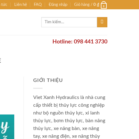
n tức
Liên hệ
FAQ
Đăng nhập
Giỏ hàng /
0
₫
0
Tìm
kiếm:
Hotline: 098 441 3730
Ẻ
GIỚI THIỆU
Viet Xanh Hydraulics là nhà cung
cấp thiết bị thủy lực công nghiệp
như bộ nguồn thủy lực, xi lanh
thủy lực, bơm thủy lực, bàn nâng
thủy lực, xe nâng bàn, xe nâng
tay, xe nâng điện, xe nâng thủy