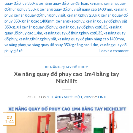
quay đổ phuy 350kg
,
xe nâng quay đổ phuy đài loan
,
xe nang
,
xe nâng quay
đổ thùng phuy 350kg
,
xe nâng quay đổ phuy sắt nâng cao 1400mm
,
xe nang
phuy
,
xe nâng quay đổ thùng phuy sắt
,
xe nang phuy 250kg
,
xe nâng quay đổ
phuy 350kg nâng cao 1400mm
,
xe nang keo phuy
,
xe nâng quay đổ phuy sắt
350kg
,
giá xe nâng quay đổ phuy
,
xe nâng quay đổ phuy cot0.35
,
xe nâng
quay đổ phuy cao 1.4m
,
xe nâng quay đổ thùng phuy cot0.35
,
xe nâng quay
đổ phuy
,
xe nâng thùng phuy sắt
,
xe nâng quay đổ phuy nâng cao 1400mm
,
xe nâng phuy
,
xe nâng quay đổ phuy 350kg nâng cao 1.4m
,
xe nâng quay đổ
phuy giá rẻ
Leave a comment
XE NÂNG QUAY ĐỔ PHUY
Xe nâng quay đổ phuy cao 1m4 bằng tay
Nichilift
POSTED ON
2 THÁNG MƯỜI MỘT, 2022
BY
LINH
02
Th11