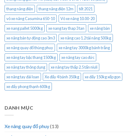
thang nâng điện
thang nâng điện 12m
tết 2021
vỏ xe nâng Casumina 650-10
Vỏ xe nâng 10.00-20
xe nang pallet 5000kg
xe nang tay thap 3 tan
xe nâng bàn
xe nâng bán tự động cao 3m3
xe nâng cao 1.2 tải nâng 500kg
xe nâng quay đổ thùng phuy
xe nâng tay 3000kg bánh trắng
xe nâng tay bậc thang 1500kg
xe nâng tay cao đức
xe nâng tay thông dụng
xe nâng tay thấp 2.5 tấn niuli
xe nâng tay đài loan
Xe đẩy 4 bánh 350kg
xe đẩy 150kg xếp gọn
xe đẩy phong thạnh 600kg
DANH MỤC
Xe nâng quay đổ phuy
(13)