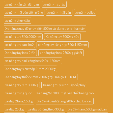
xe nâng gắn cân đài loan
xe nâng hạ thấp
xe nâng mặt bàn điện giá rẻ
xe nâng nhật bản
xe nâng pallet
xe nâng phuy dầu
Xe nâng quay đổ phuy điện 500kg sử dụng trong nhà máy
xe nâng tay 540x2000mm
Xe nâng tay 3000kg đức
xe nâng tay cao 1m2
xe nâng tay càng hẹp 540x1150mm
Xe nâng tay inox 2 tấn
xe nâng tay inox 2500kg giá tốt
xe nâng tay niuli càng hẹp 540x1150mm
Xe nâng tay siêu thấp 51mm 2000kg
Xe nâng tay thấp 51mm 2000kg tại Hà Nội/TP.HCM
xe nâng tay đức 3500kg
Xe nâng thủy lực quay đổ phuy
xe nâng trung quốc
Xe nâng WP1000 mặt bàn chất lượng cao
xe đẩy 2 tầng 150kg
Xe đẩy 4 bánh 2 tầng 200kg chịu lực cao
xe đẩy 250kg
xe đẩy có lòng thép 300kg
Xe đẩy hàng 500kg mặt bàn