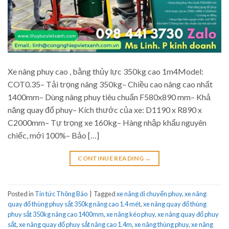
Xe nâng phuy cao , bằng thủy lực 350kg cao 1m4Model:
COT0.35– Tải trọng nâng 350kg– Chiều cao nâng cao nhất
1400mm– Dùng nâng phuy tiêu chuẩn F580x890 mm– Khả
năng quay đổ phuy– Kích thước của xe: D1190 x R890 x
C2000mm– Tự trọng xe 160kg– Hàng nhập khẩu nguyên
chiếc, mới 100%– Bảo […]
CONTINUE READING
→
Posted in
Tin tức Thông Báo
|
Tagged
xe nâng di chuyển phuy
,
xe nâng
quay đổ thùng phuy sắt 350kg nâng cao 1.4 mét
,
xe nâng quay đổ thùng
phuy sắt 350kg nâng cao 1400mm
,
xe nâng kéo phuy
,
xe nâng quay đổ phuy
sắt
,
xe nâng quay đổ phuy sắt nâng cao 1.4m
,
xe nâng thùng phuy
,
xe nâng