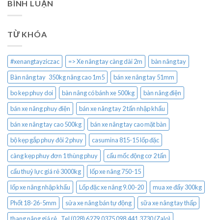
BÌNH LUẬN
TỪ KHÓA
#xenangtayziczac
=> Xe nâng tay càng dài 2m
bàn nâng tay
Bàn nâng tay 350kg nâng cao 1m5
bán xe nâng tay 51mm
bo kep phuy doi
bàn nâng có bánh xe 500kg
bàn nâng điện
bán xe nâng phuy điện
bán xe nâng tay 2 tấn nhập khẩu
bán xe nâng tay cao 500kg
bán xe nâng tay cao mặt bàn
bộ kẹp gắp phuy đôi 2 phuy
casumina 815-15 lốp đặc
càng kẹp phuy đơn 1 thùng phuy
cẩu mốc động cơ 2 tấn
cẩu thuỷ lực giá rẻ 3000kg
lốp xe nâng 750-15
lốp xe nâng nhập khẩu
Lốp đặc xe nâng 9.00-20
mua xe đẩy 300kg
Phốt 18-26-5mm
sửa xe nâng bán tự động
sữa xe nâng tay thấp
thang nâng giá rẻ.. Tel (028) 6279.0375 098.441.3730 (Zalo)