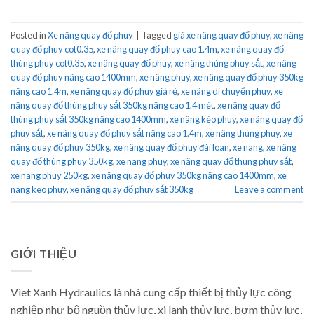
Posted in
Xe nâng quay đổ phuy
|
Tagged
giá xe nâng quay đổ phuy
,
xe nâng
quay đổ phuy cot0.35
,
xe nâng quay đổ phuy cao 1.4m
,
xe nâng quay đổ
thùng phuy cot0.35
,
xe nâng quay đổ phuy
,
xe nâng thùng phuy sắt
,
xe nâng
quay đổ phuy nâng cao 1400mm
,
xe nâng phuy
,
xe nâng quay đổ phuy 350kg
nâng cao 1.4m
,
xe nâng quay đổ phuy giá rẻ
,
xe nâng di chuyển phuy
,
xe
nâng quay đổ thùng phuy sắt 350kg nâng cao 1.4 mét
,
xe nâng quay đổ
thùng phuy sắt 350kg nâng cao 1400mm
,
xe nâng kéo phuy
,
xe nâng quay đổ
phuy sắt
,
xe nâng quay đổ phuy sắt nâng cao 1.4m
,
xe nâng thùng phuy
,
xe
nâng quay đổ phuy 350kg
,
xe nâng quay đổ phuy đài loan
,
xe nang
,
xe nâng
quay đổ thùng phuy 350kg
,
xe nang phuy
,
xe nâng quay đổ thùng phuy sắt
,
xe nang phuy 250kg
,
xe nâng quay đổ phuy 350kg nâng cao 1400mm
,
xe
nang keo phuy
,
xe nâng quay đổ phuy sắt 350kg
Leave a comment
GIỚI THIỆU
Viet Xanh Hydraulics là nhà cung cấp thiết bị thủy lực công
nghiệp như bộ nguồn thủy lực, xi lanh thủy lực, bơm thủy lực,