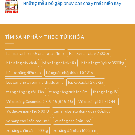
Những mẫu bộ gắp phuy bán chạy nhất hiện nay
TÌM SẢN PHẨM THEO TỪ KHÓA
bàn nâng nhỏ 350kg nâng cao 1m5
Bán Xe nâng tay 2500kg
bàn nâng cây cảnh
bàn nâng nhập khẩu
bàn nâng thủy lực 3500kg
bán xe nâng điện cao
bộ nguồn nhập khẩu DC 24V
Lốp xe nâng Casumina chất lượng
lốp xe Xúc lật 29.5-25
thang nâng người điện
thang nâng tự hành 8m
thang nâng đôi
Vỏ xe nâng Casumina 28x9-15 (8.15-15)
Vỏ xe nâng DEESTONE
Vỏ đặc xe nâng Pio 5.00-8
xe nâng bán tự động quay đổ phuy
xe nâng cao 1 tấn cao 1m6
xe nâng cao 2 tấn 1m6
xe nâng chậu cảnh 500kg
xe nâng dài 685x1600mm