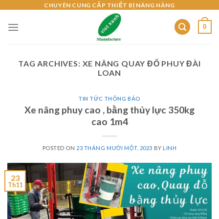
Skip
CHUYÊN CUNG CẤP THIẾT BỊ NÂNG HÀNG
to
0
content
TAG ARCHIVES:
XE NÂNG QUAY ĐỔ PHUY ĐÀI
LOAN
TIN TỨC THÔNG BÁO
Xe nâng phuy cao , bằng thủy lực 350kg
cao 1m4
POSTED ON
23 THÁNG MƯỜI MỘT, 2023
BY
LINH
23
Th11