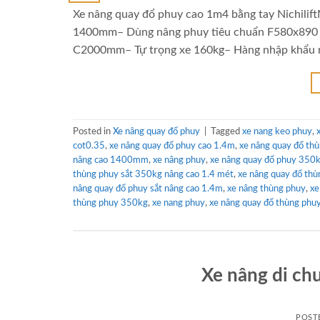
Xe nâng quay đổ phuy cao 1m4 bằng tay Nichilif
1400mm– Dùng nâng phuy tiêu chuẩn F580x890 
C2000mm– Tự trọng xe 160kg– Hàng nhập khẩu n
Posted in
Xe nâng quay đổ phuy
|
Tagged
xe nang keo phuy
,
cot0.35
,
xe nâng quay đổ phuy cao 1.4m
,
xe nâng quay đổ th
nâng cao 1400mm
,
xe nâng phuy
,
xe nâng quay đổ phuy 350
thùng phuy sắt 350kg nâng cao 1.4 mét
,
xe nâng quay đổ th
nâng quay đổ phuy sắt nâng cao 1.4m
,
xe nâng thùng phuy
,
xe
thùng phuy 350kg
,
xe nang phuy
,
xe nâng quay đổ thùng phuy
Xe nâng di c
POST