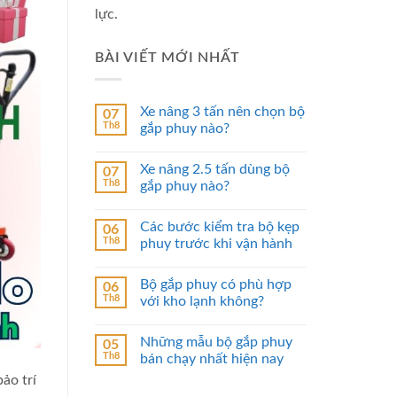
lực.
BÀI VIẾT MỚI NHẤT
Xe nâng 3 tấn nên chọn bộ
07
Th8
gắp phuy nào?
Xe nâng 2.5 tấn dùng bộ
07
Th8
gắp phuy nào?
Các bước kiểm tra bộ kẹp
06
Th8
phuy trước khi vận hành
Bộ gắp phuy có phù hợp
06
Th8
với kho lạnh không?
Những mẫu bộ gắp phuy
05
Th8
bán chạy nhất hiện nay
ảo trí