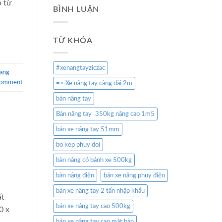
p từ
BÌNH LUẬN
TỪ KHÓA
#xenangtayziczac
nang
comment
=> Xe nâng tay càng dài 2m
bàn nâng tay
Bàn nâng tay 350kg nâng cao 1m5
bán xe nâng tay 51mm
bo kep phuy doi
bàn nâng có bánh xe 500kg
bàn nâng điện
bán xe nâng phuy điện
bán xe nâng tay 2 tấn nhập khẩu
ất
bán xe nâng tay cao 500kg
0 x
bán xe nâng tay cao mặt bàn