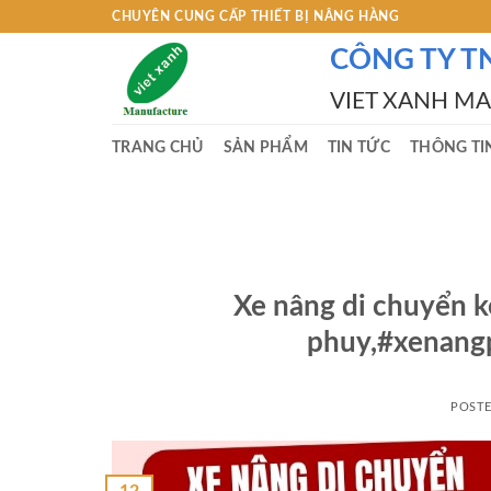
Skip
CHUYÊN CUNG CẤP THIẾT BỊ NÂNG HÀNG
to
CÔNG TY T
content
VIET XANH M
TRANG CHỦ
SẢN PHẨM
TIN TỨC
THÔNG TI
Xe nâng di chuyển k
phuy,#xenang
POST
12