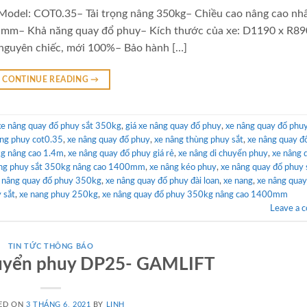
tModel: COT0.35– Tải trọng nâng 350kg– Chiều cao nâng cao nh
mm– Khả năng quay đổ phuy– Kích thước của xe: D1190 x R89
guyên chiếc, mới 100%– Bảo hành […]
CONTINUE READING
→
xe nâng quay đổ phuy sắt 350kg
,
giá xe nâng quay đổ phuy
,
xe nâng quay đổ phu
ùng phuy cot0.35
,
xe nâng quay đổ phuy
,
xe nâng thùng phuy sắt
,
xe nâng quay đ
kg nâng cao 1.4m
,
xe nâng quay đổ phuy giá rẻ
,
xe nâng di chuyển phuy
,
xe nâng 
ùng phuy sắt 350kg nâng cao 1400mm
,
xe nâng kéo phuy
,
xe nâng quay đổ phuy 
 nâng quay đổ phuy 350kg
,
xe nâng quay đổ phuy đài loan
,
xe nang
,
xe nâng quay
 sắt
,
xe nang phuy 250kg
,
xe nâng quay đổ phuy 350kg nâng cao 1400mm
Leave a 
TIN TỨC THÔNG BÁO
huyển phuy DP25- GAMLIFT
ED ON
3 THÁNG 6, 2021
BY
LINH