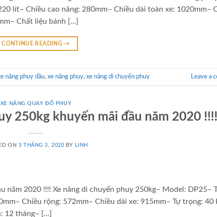
220 lít– Chiều cao nâng: 280mm– Chiều dài toàn xe: 1020mm– 
mm– Chất liệu bánh […]
CONTINUE READING
→
xe nâng phuy dầu
,
xe nâng phuy
,
xe nâng di chuyển phuy
Leave a 
XE NÂNG QUAY ĐỔ PHUY
uy 250kg khuyến mãi đầu năm 2020 !!!
ED ON
3 THÁNG 3, 2020
BY
LINH
u năm 2020 !!!! Xe nâng di chuyển phuy 250kg– Model: DP25– T
280mm– Chiều rộng: 572mm– Chiều dài xe: 915mm– Tự trọng: 40 
h: 12 tháng– […]