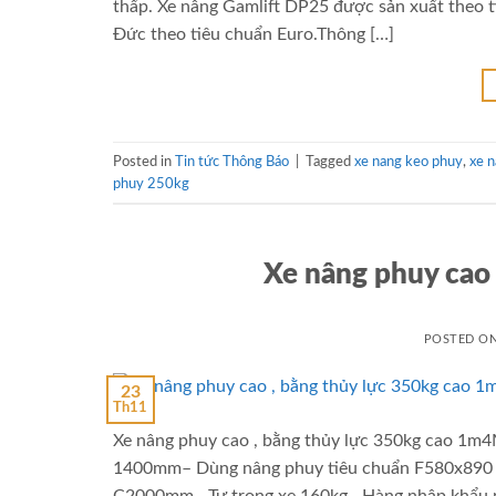
thấp. Xe nâng Gamlift DP25 được sản xuất theo t
Đức theo tiêu chuẩn Euro.Thông […]
Posted in
Tin tức Thông Báo
|
Tagged
xe nang keo phuy
,
xe 
phuy 250kg
Xe nâng phuy cao 
POSTED O
23
Th11
Xe nâng phuy cao , bằng thủy lực 350kg cao 1m4
1400mm– Dùng nâng phuy tiêu chuẩn F580x890 