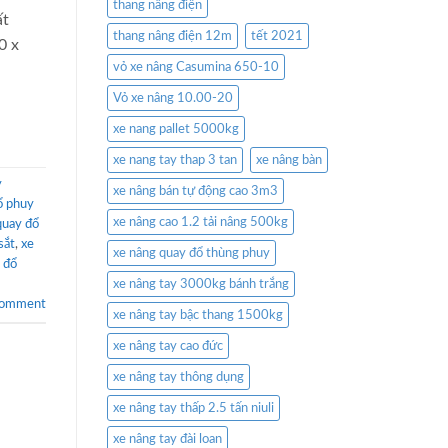
thang nâng điện
ất
thang nâng điện 12m
tết 2021
0 x
vỏ xe nâng Casumina 650-10
Vỏ xe nâng 10.00-20
xe nang pallet 5000kg
xe nang tay thap 3 tan
xe nâng bàn
y
xe nâng bán tự động cao 3m3
ổ phuy
xe nâng cao 1.2 tải nâng 500kg
quay đổ
sắt
,
xe
xe nâng quay đổ thùng phuy
 đổ
xe nâng tay 3000kg bánh trắng
comment
xe nâng tay bậc thang 1500kg
xe nâng tay cao đức
xe nâng tay thông dụng
xe nâng tay thấp 2.5 tấn niuli
xe nâng tay đài loan