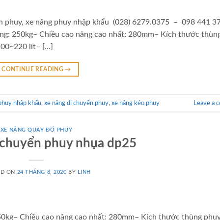
yển phuy, xe nâng phuy nhập khẩu (028) 6279.0375 – 098 441 3
nâng: 250kg– Chiều cao nâng cao nhất: 280mm– Kích thước thùn
00~220 lít– […]
CONTINUE READING
→
phuy nhập khẩu
,
xe nâng di chuyển phuy
,
xe nâng kéo phuy
Leave a 
XE NÂNG QUAY ĐỔ PHUY
 chuyển phuy nhụa dp25
ED ON
24 THÁNG 8, 2020
BY
LINH
250kg– Chiều cao nâng cao nhất: 280mm– Kích thước thùng phuy