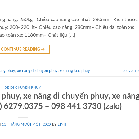
ng nâng: 250kg– Chiều cao nâng cao nhất: 280mm– Kích thước
huy: 200~220 lít– Chiều cao nâng: 280mm– Chiều dài toàn xe:
o toàn xe: 1180mm– Chất liệu […]
CONTINUE READING
→
âng phuy
,
xe nâng di chuyển phuy
,
xe nâng kéo phuy
Leave a 
XE DI CHUYỂN PHUY
 phuy, xe nâng di chuyển phuy, xe nân
) 6279.0375 – 098 441 3730 (zalo)
N
11 THÁNG MƯỜI MỘT, 2020
BY
LINH