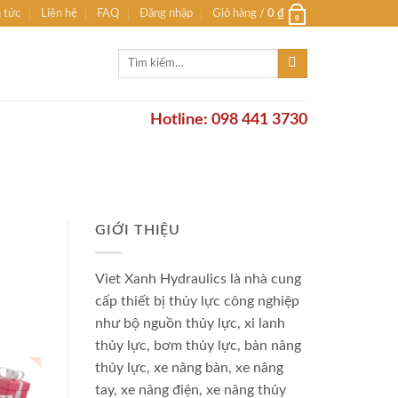
n tức
Liên hệ
FAQ
Đăng nhập
Giỏ hàng /
0
₫
0
Tìm
kiếm:
Hotline: 098 441 3730
GIỚI THIỆU
Viet Xanh Hydraulics là nhà cung
cấp thiết bị thủy lực công nghiệp
như bộ nguồn thủy lực, xi lanh
thủy lực, bơm thủy lực, bàn nâng
thủy lực, xe nâng bàn, xe nâng
tay, xe nâng điện, xe nâng thủy