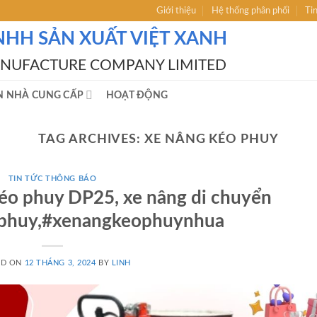
Giới thiệu
Hệ thống phân phối
Ti
NHH SẢN XUẤT VIỆT XANH
ANUFACTURE COMPANY LIMITED
N NHÀ CUNG CẤP
HOẠT ĐỘNG
TAG ARCHIVES:
XE NÂNG KÉO PHUY
TIN TỨC THÔNG BÁO
éo phuy DP25, xe nâng di chuyển
phuy,#xenangkeophuynhua
ED ON
12 THÁNG 3, 2024
BY
LINH