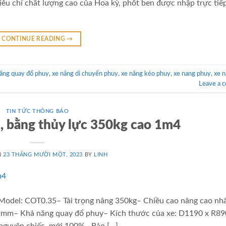
iêu chí chất lượng cao của Hoa kỳ, phốt ben được nhập trực tiế
CONTINUE READING
→
nâng quay đổ phuy
,
xe nâng di chuyển phuy
,
xe nâng kéo phuy
,
xe nang phuy
,
xe 
Leave a 
TIN TỨC THÔNG BÁO
, bằng thủy lực 350kg cao 1m4
N
23 THÁNG MƯỜI MỘT, 2023
BY
LINH
Model: COT0.35– Tải trọng nâng 350kg– Chiều cao nâng cao nh
mm– Khả năng quay đổ phuy– Kích thước của xe: D1190 x R89