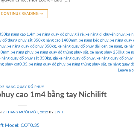
guyên chiếc, mới 100%– Bảo […]
CONTINUE READING
→
 350kg nâng cao 1.4m
,
xe nâng quay đổ phuy giá rẻ
,
xe nâng di chuyển phuy
,
xe n
ay đổ thùng phuy sắt 350kg nâng cao 1400mm
,
xe nâng kéo phuy
,
xe nâng quay 
phuy
,
xe nâng quay đổ phuy 350kg
,
xe nâng quay đổ phuy đài loan
,
xe nang
,
xe nâ
1400mm
,
xe nang phuy
,
xe nâng quay đổ thùng phuy sắt
,
xe nang phuy 250kg
,
xe n
e nâng quay đổ phuy sắt 350kg
,
giá xe nâng quay đổ phuy
,
xe nâng quay đổ phuy
ùng phuy cot0.35
,
xe nâng quay đổ phuy
,
xe nâng thùng phuy sắt
,
xe nâng quay đ
Leave a 
XE NÂNG QUAY ĐỔ PHUY
huy cao 1m4 bằng tay Nichilift
ON
2 THÁNG MƯỜI MỘT, 2022
BY
LINH