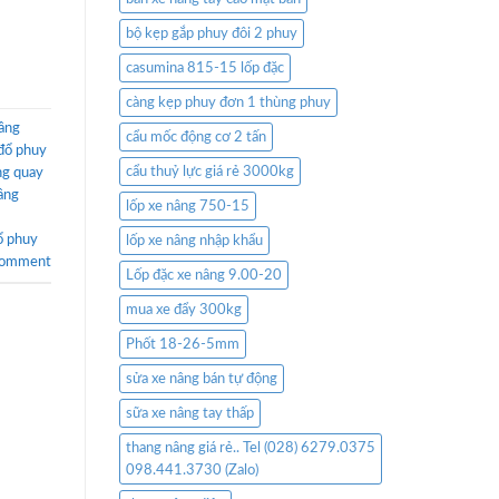
bộ kẹp gắp phuy đôi 2 phuy
casumina 815-15 lốp đặc
càng kẹp phuy đơn 1 thùng phuy
âng
cẩu mốc động cơ 2 tấn
đổ phuy
cẩu thuỷ lực giá rẻ 3000kg
ng quay
âng
lốp xe nâng 750-15
ổ phuy
lốp xe nâng nhập khẩu
comment
Lốp đặc xe nâng 9.00-20
mua xe đẩy 300kg
Phốt 18-26-5mm
sửa xe nâng bán tự động
sữa xe nâng tay thấp
thang nâng giá rẻ.. Tel (028) 6279.0375
098.441.3730 (Zalo)