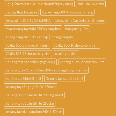
Bộ nguồn thủy lực DC 24V cho thiết bị xây dựng
chiều dài 1600mm
Cẩu tay thủy lực giá rẻ
Lốp xe nâng 600-9 cho xe nâng hàng
Lốp xe nâng 825-15 CASUMINA
Lốp xe nâng Casumina chất lượng
Mua xe nâng tay thấp 2500kg càng hẹp
thang nâng 10m
Thang nâng điện 10m cao cấp
thang nâng đôi
Vỏ đặc 500-8 cho xe công trình
Vỏ đặc 650-10 cho xe công trình
Vỏ đặc 815-15 cho xe công trình
xe nâng hạ thấp
Xe nâng mặt bàn chất lượng 500kg
xe nâng quay đổ phuy cao 1.4m
Xe nâng quay đổ phuy điện 500kg sử dụng trong nhà máy
Xe nâng tay 5 tấn tốt nhất
Xe nâng tay cao nâng 1m6
xe nâng tay càng hẹp 540x1150mm
Xe nâng tay có cân điện tử 2000kg giá tốt
Xe nâng tay có cân điện tử 2500kg
xe nâng tay niuli càng hẹp 540x1150mm