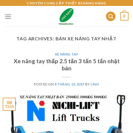
Skip
CHUYÊN CUNG CẤP THIẾT BỊ NÂNG HÀNG
to
0
content
TAG ARCHIVES:
BÁN XE NÂNG TAY NHẬT
XE NÂNG TAY
Xe nâng tay thấp 2.5 tấn 3 tấn 5 tấn nhật
bản
POSTED ON
8 THÁNG 10, 2019
BY
LINH
08
Th10