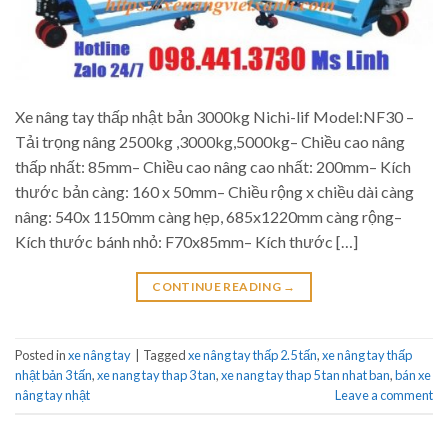
Xe nâng tay thấp nhật bản 3000kg Nichi-lif Model:NF30 –
Tải trọng nâng 2500kg ,3000kg,5000kg– Chiều cao nâng
thấp nhất: 85mm– Chiều cao nâng cao nhất: 200mm– Kích
thước bản càng: 160 x 50mm– Chiều rộng x chiều dài càng
nâng: 540x 1150mm càng hẹp, 685x1220mm càng rộng–
Kích thước bánh nhỏ: F70x85mm– Kích thước […]
CONTINUE READING
→
Posted in
xe nâng tay
|
Tagged
xe nâng tay thấp 2.5 tấn
,
xe nâng tay thấp
nhật bản 3 tấn
,
xe nang tay thap 3 tan
,
xe nang tay thap 5 tan nhat ban
,
bán xe
nâng tay nhật
Leave a comment