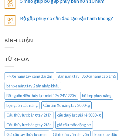
5 mẹo giúp bộ gắp phuy bền hơn 10 năm
05
Th8
Bộ gắp phuy có cần đào tạo vận hành không?
04
Th8
BÌNH LUẬN
TỪ KHÓA
=> Xe nâng tay càng dài 2m
Bàn nâng tay 350kg nâng cao 1m5
bán xe nâng tay 2 tấn nhập khẩu
Bộ nguồn điện thủy lực mini 12v 24V 220V
bộ kẹp phuy nâng
bộ nguồn cẩu nâng
Cần tìm Xe nâng tay 2000kg
Cẩu thủy lực bằng tay 2 tấn
cẩu thuỷ lực giá rẻ 3000kg
Cẩu thủy lực bằng tay 2 tấn
giá cẩu mốc động cơ
Giá cẩu tay thủy lực mini
Giải pháp vận chuyển
kẹp phuy dầu