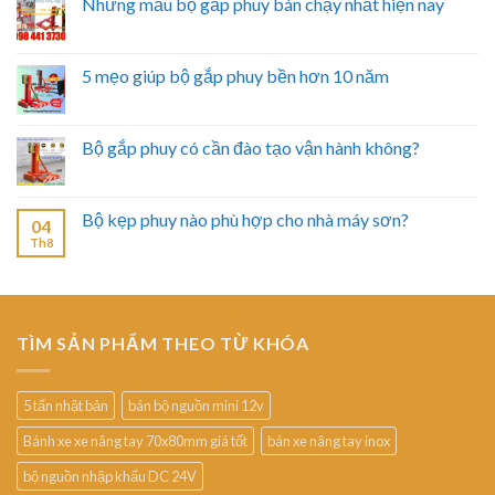
Những mẫu bộ gắp phuy bán chạy nhất hiện nay
5 mẹo giúp bộ gắp phuy bền hơn 10 năm
Bộ gắp phuy có cần đào tạo vận hành không?
Bộ kẹp phuy nào phù hợp cho nhà máy sơn?
04
Th8
TÌM SẢN PHẨM THEO TỪ KHÓA
5 tấn nhật bản
bán bộ nguồn mini 12v
Bánh xe xe nâng tay 70x80mm giá tốt
bán xe nâng tay inox
bộ nguồn nhập khẩu DC 24V