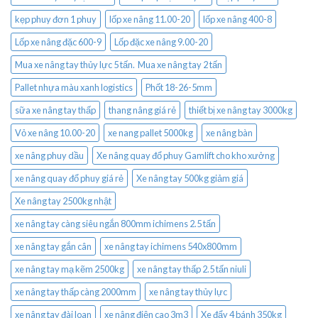
kẹp phuy đơn 1 phuy
lốp xe nâng 11.00-20
lốp xe nâng 400-8
Lốp xe nâng đặc 600-9
Lốp đặc xe nâng 9.00-20
Mua xe nâng tay thủy lực 5 tấn. Mua xe nâng tay 2 tấn
Pallet nhựa màu xanh logistics
Phốt 18-26-5mm
sữa xe nâng tay thấp
thang nâng giá rẻ
thiết bị xe nâng tay 3000kg
Vỏ xe nâng 10.00-20
xe nang pallet 5000kg
xe nâng bàn
xe nâng phuy dầu
Xe nâng quay đổ phuy Gamlift cho kho xưởng
xe nâng quay đổ phuy giá rẻ
Xe nâng tay 500kg giảm giá
Xe nâng tay 2500kg nhật
xe nâng tay càng siêu ngắn 800mm ichimens 2.5 tấn
xe nâng tay gắn cân
xe nâng tay ichimens 540x800mm
xe nâng tay mạ kẽm 2500kg
xe nâng tay thấp 2.5 tấn niuli
xe nâng tay thấp càng 2000mm
xe nâng tay thủy lực
xe nâng tay đài loan
xe nâng điện cao 3m3
Xe đẩy 4 bánh 350kg