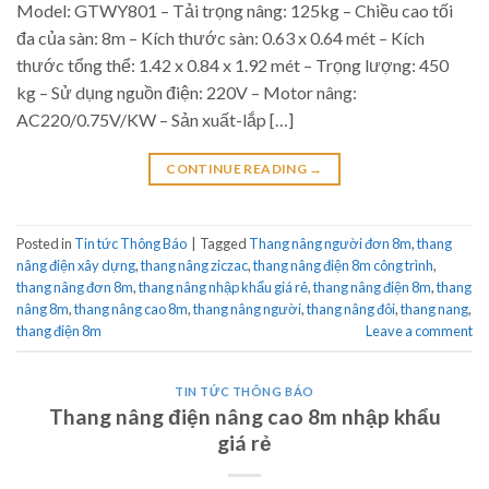
Model: GTWY801 – Tải trọng nâng: 125kg – Chiều cao tối
đa của sàn: 8m – Kích thước sàn: 0.63 x 0.64 mét – Kích
thước tổng thể: 1.42 x 0.84 x 1.92 mét – Trọng lượng: 450
kg – Sử dụng nguồn điện: 220V – Motor nâng:
AC220/0.75V/KW – Sản xuất-lắp […]
CONTINUE READING
→
Posted in
Tin tức Thông Báo
|
Tagged
Thang nâng người đơn 8m
,
thang
nâng điện xây dựng
,
thang nâng ziczac
,
thang nâng điện 8m công trình
,
thang nâng đơn 8m
,
thang nâng nhập khẩu giá rẻ
,
thang nâng điện 8m
,
thang
nâng 8m
,
thang nâng cao 8m
,
thang nâng người
,
thang nâng đôi
,
thang nang
,
thang điện 8m
Leave a comment
TIN TỨC THÔNG BÁO
Thang nâng điện nâng cao 8m nhập khẩu
giá rẻ