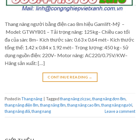
Thang nâng người bằng điện cao 8m hiệu Gamlift-Mỹ –
Model: GTWY801 – Tải trọng nâng: 125kg– Chiều cao tối
đa của sàn: 8m– Kích thước sàn: 0.63 x 0.64 mét– Kích thước
tổng thể: 1.42 x 0.84 x 1.92 mét– Trọng lượng: 450 kg– Sử
dụng nguồn điện: 220V– Motor nâng: AC220/0.75V/KW–
Hãng sản xuất: […]
CONTINUE READING
→
Posted in
Thang nâng
|
Tagged
thang nâng ziczac
,
thang nâng đơn 8m
,
thang nâng điện 8m
,
thang nâng 8m
,
thang nâng cao 8m
,
thang nâng người
,
thang nâng đôi
,
thang nang
Leave a comment