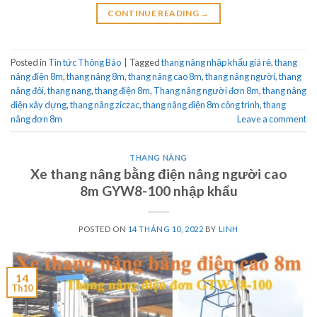
CONTINUE READING
→
Posted in
Tin tức Thông Báo
|
Tagged
thang nâng nhập khẩu giá rẻ
,
thang
nâng điện 8m
,
thang nâng 8m
,
thang nâng cao 8m
,
thang nâng người
,
thang
nâng đôi
,
thang nang
,
thang điện 8m
,
Thang nâng người đơn 8m
,
thang nâng
điện xây dựng
,
thang nâng ziczac
,
thang nâng điện 8m công trình
,
thang
nâng đơn 8m
Leave a comment
THANG NÂNG
Xe thang nâng bằng điện nâng người cao
8m GYW8-100 nhập khẩu
POSTED ON
14 THÁNG 10, 2022
BY
LINH
14
Th10