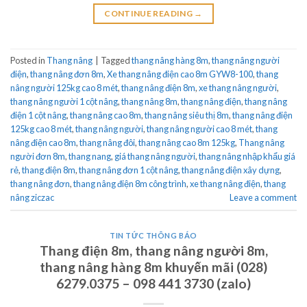
CONTINUE READING
→
Posted in
Thang nâng
|
Tagged
thang nâng hàng 8m
,
thang nâng người
điện
,
thang nâng đơn 8m
,
Xe thang nâng điện cao 8m GYW8-100
,
thang
nâng người 125kg cao 8 mét
,
thang nâng điện 8m
,
xe thang nâng người
,
thang nâng người 1 cột nâng
,
thang nâng 8m
,
thang nâng điện
,
thang nâng
điện 1 cột nâng
,
thang nâng cao 8m
,
thang nâng siêu thị 8m
,
thang nâng điện
125kg cao 8 mét
,
thang nâng người
,
thang nâng người cao 8 mét
,
thang
nâng điện cao 8m
,
thang nâng đôi
,
thang nâng cao 8m 125kg
,
Thang nâng
người đơn 8m
,
thang nang
,
giá thang nâng người
,
thang nâng nhập khẩu giá
rẻ
,
thang điện 8m
,
thang nâng đơn 1 cột nâng
,
thang nâng điện xây dựng
,
thang nâng đơn
,
thang nâng điện 8m công trình
,
xe thang nâng điện
,
thang
nâng ziczac
Leave a comment
TIN TỨC THÔNG BÁO
Thang điện 8m, thang nâng người 8m,
thang nâng hàng 8m khuyến mãi (028)
6279.0375 – 098 441 3730 (zalo)