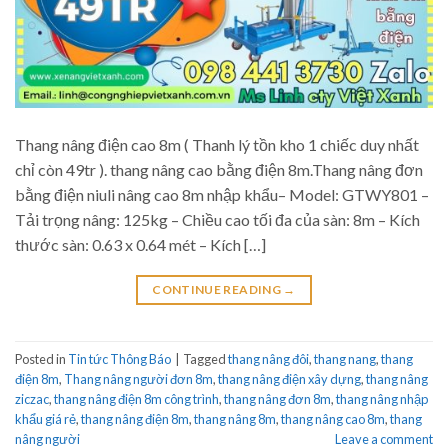
Thang nâng điện cao 8m ( Thanh lý tồn kho 1 chiếc duy nhất
chỉ còn 49tr ). thang nâng cao bằng điện 8m.Thang nâng đơn
bằng điện niuli nâng cao 8m nhập khẩu– Model: GTWY801 –
Tải trọng nâng: 125kg – Chiều cao tối đa của sàn: 8m – Kích
thước sàn: 0.63 x 0.64 mét – Kích […]
CONTINUE READING
→
Posted in
Tin tức Thông Báo
|
Tagged
thang nâng đôi
,
thang nang
,
thang
điện 8m
,
Thang nâng người đơn 8m
,
thang nâng điện xây dựng
,
thang nâng
ziczac
,
thang nâng điện 8m công trình
,
thang nâng đơn 8m
,
thang nâng nhập
khẩu giá rẻ
,
thang nâng điện 8m
,
thang nâng 8m
,
thang nâng cao 8m
,
thang
nâng người
Leave a comment