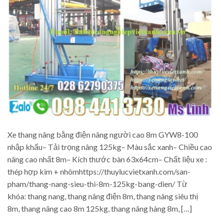
Xe thang nâng bằng điện nâng người cao 8m GYW8-100
nhập khẩu– Tải trọng nâng 125kg– Màu sắc xanh– Chiều cao
nâng cao nhất 8m– Kích thước bàn 63x64cm– Chất liệu xe :
thép hợp kim + nhômhttps://thuylucvietxanh.com/san-
pham/thang-nang-sieu-thi-8m-125kg-bang-dien/ Từ
khóa: thang nang, thang nâng điện 8m, thang nâng siêu thị
8m, thang nâng cao 8m 125kg, thang nâng hàng 8m, […]