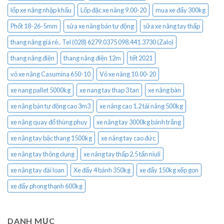
lốp xe nâng nhập khẩu
Lốp đặc xe nâng 9.00-20
mua xe đẩy 300kg
Phốt 18-26-5mm
sửa xe nâng bán tự động
sữa xe nâng tay thấp
thang nâng giá rẻ.. Tel (028) 6279.0375 098.441.3730 (Zalo)
thang nâng điện
thang nâng điện 12m
tết 2021
vỏ xe nâng Casumina 650-10
Vỏ xe nâng 10.00-20
xe nang pallet 5000kg
xe nang tay thap 3 tan
xe nâng bàn
xe nâng bán tự động cao 3m3
xe nâng cao 1.2 tải nâng 500kg
xe nâng quay đổ thùng phuy
xe nâng tay 3000kg bánh trắng
xe nâng tay bậc thang 1500kg
xe nâng tay cao đức
xe nâng tay thông dụng
xe nâng tay thấp 2.5 tấn niuli
xe nâng tay đài loan
Xe đẩy 4 bánh 350kg
xe đẩy 150kg xếp gọn
xe đẩy phong thạnh 600kg
DANH MỤC