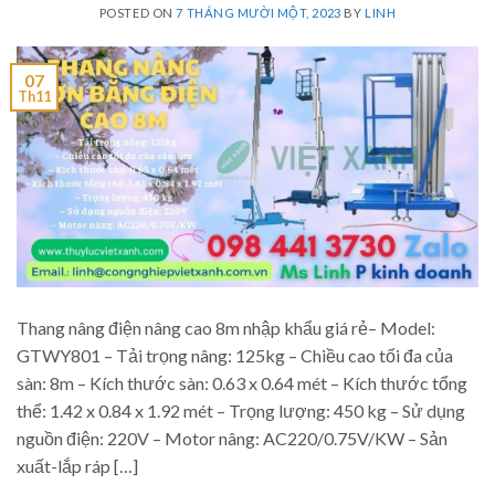
POSTED ON
7 THÁNG MƯỜI MỘT, 2023
BY
LINH
07
Th11
Thang nâng điện nâng cao 8m nhập khẩu giá rẻ– Model:
GTWY801 – Tải trọng nâng: 125kg – Chiều cao tối đa của
sàn: 8m – Kích thước sàn: 0.63 x 0.64 mét – Kích thước tổng
thể: 1.42 x 0.84 x 1.92 mét – Trọng lượng: 450 kg – Sử dụng
nguồn điện: 220V – Motor nâng: AC220/0.75V/KW – Sản
xuất-lắp ráp […]