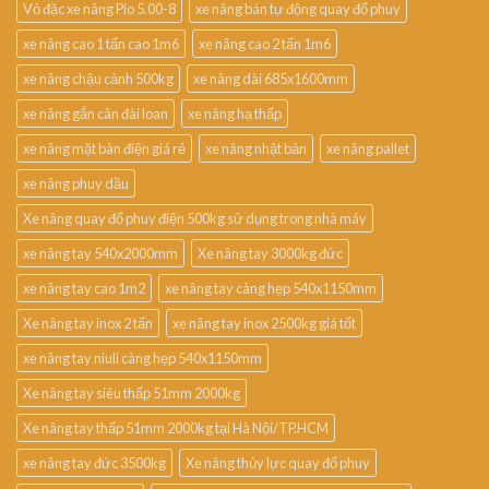
Vỏ đặc xe nâng Pio 5.00-8
xe nâng bán tự động quay đổ phuy
xe nâng cao 1 tấn cao 1m6
xe nâng cao 2 tấn 1m6
xe nâng chậu cảnh 500kg
xe nâng dài 685x1600mm
xe nâng gắn cân đài loan
xe nâng hạ thấp
xe nâng mặt bàn điện giá rẻ
xe nâng nhật bản
xe nâng pallet
xe nâng phuy dầu
Xe nâng quay đổ phuy điện 500kg sử dụng trong nhà máy
xe nâng tay 540x2000mm
Xe nâng tay 3000kg đức
xe nâng tay cao 1m2
xe nâng tay càng hẹp 540x1150mm
Xe nâng tay inox 2 tấn
xe nâng tay inox 2500kg giá tốt
xe nâng tay niuli càng hẹp 540x1150mm
Xe nâng tay siêu thấp 51mm 2000kg
Xe nâng tay thấp 51mm 2000kg tại Hà Nội/TP.HCM
xe nâng tay đức 3500kg
Xe nâng thủy lực quay đổ phuy