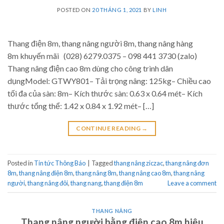
POSTED ON
20 THÁNG 1, 2021
BY
LINH
Thang điện 8m, thang nâng người 8m, thang nâng hàng
8m khuyến mãi (028) 6279.0375 – 098 441 3730 (zalo)
Thang nâng điện cao 8m dùng cho công trình dân
dụngModel: GTWY801– Tải trọng nâng: 125kg– Chiều cao
tối đa của sàn: 8m– Kích thước sàn: 0.63 x 0.64 mét– Kích
thước tổng thể: 1.42 x 0.84 x 1.92 mét– […]
CONTINUE READING
→
Posted in
Tin tức Thông Báo
|
Tagged
thang nâng ziczac
,
thang nâng đơn
8m
,
thang nâng điện 8m
,
thang nâng 8m
,
thang nâng cao 8m
,
thang nâng
người
,
thang nâng đôi
,
thang nang
,
thang điện 8m
Leave a comment
THANG NÂNG
Thang nâng người bằng điện cao 8m hiệu