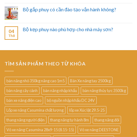
Bộ gắp phuy có cần đào tạo vận hành không?
Bộ kẹp phuy nào phù hợp cho nhà máy sơn?
04
Th8
TÌM SẢN PHẨM THEO TỪ KHÓA
bàn nâng nhỏ 350kg nâng cao 1m5
Bán Xe nâng tay 2500kg
bàn nâng cây cảnh
bàn nâng nhập khẩu
bàn nâng thủy lực 3500kg
bán xe nâng điện cao
bộ nguồn nhập khẩu DC 24V
Lốp xe nâng Casumina chất lượng
lốp xe Xúc lật 29.5-25
thang nâng người điện
thang nâng tự hành 8m
thang nâng đôi
Vỏ xe nâng Casumina 28x9-15 (8.15-15)
Vỏ xe nâng DEESTONE