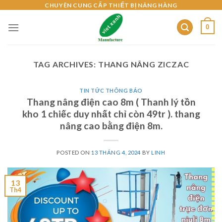
Skip
CHUYÊN CUNG CẤP THIẾT BỊ NÂNG HÀNG
to
0
content
TAG ARCHIVES:
THANG NÂNG ZICZAC
TIN TỨC THÔNG BÁO
Thang nâng điện cao 8m ( Thanh lý tồn
kho 1 chiếc duy nhất chỉ còn 49tr ). thang
nâng cao bằng điện 8m.
POSTED ON
13 THÁNG 4, 2024
BY
LINH
13
Th4