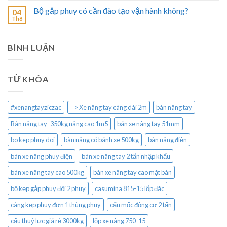
Bộ gắp phuy có cần đào tạo vận hành không?
04
Th8
BÌNH LUẬN
TỪ KHÓA
#xenangtayziczac
=> Xe nâng tay càng dài 2m
bàn nâng tay
Bàn nâng tay 350kg nâng cao 1m5
bán xe nâng tay 51mm
bo kep phuy doi
bàn nâng có bánh xe 500kg
bàn nâng điện
bán xe nâng phuy điện
bán xe nâng tay 2 tấn nhập khẩu
bán xe nâng tay cao 500kg
bán xe nâng tay cao mặt bàn
bộ kẹp gắp phuy đôi 2 phuy
casumina 815-15 lốp đặc
càng kẹp phuy đơn 1 thùng phuy
cẩu mốc động cơ 2 tấn
cẩu thuỷ lực giá rẻ 3000kg
lốp xe nâng 750-15